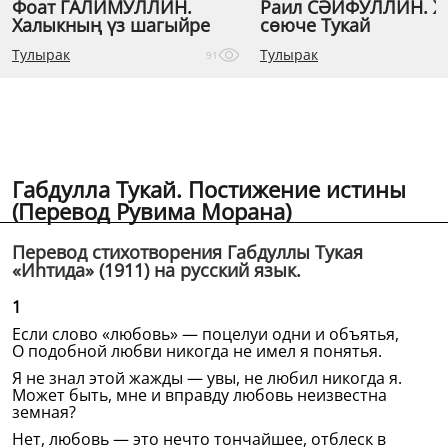
Фоат ГАЛИМУЛЛИН.
Раил СӘЙФУЛЛИН. 
Халыкның үз шагыйре
сөюче Тукай
Тулырак
Тулырак
91
Габдулла Тукай. Постижение истины
(Перевод Рувима Морана)
Перевод стихотворения Габдуллы Тукая
«Иһтида» (1911) на русский язык.
1
Если слово «любовь» — поцелуи одни и объятья,
О подобной любви никогда не имел я понятья.
Я не знал этой жажды — увы, не любил никогда я.
Может быть, мне и вправду любовь неизвестна
земная?
Нет, любовь — это нечто тончайшее, отблеск в