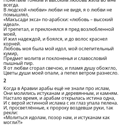
Понятьем тонким и высоким любовь жила во мне
всегда.
В людской «любви» любви не видя, я о любви не
помышлял,
«Макъсади экса» по-арабски: «любовь – высокий
идеал».
И трепетал, и преклонялся я пред возлюбленной
моей,
И жил надеждой, и боялся, и до волос краснел
корней.
Любовь моя была мой идол, мой ослепительный
кумир,
Предмет молитв и поклоненья и славословий
пышный пир.
Я от любви сгорал свечою, и пламя душу обожгло,
Цветы души моей опали, а пепел ветром разнесло.
2
Когда в Аравии арабы ещё не знали про ислам,
Они молились истуканам и деревянным, и камням.
Настало время, и арабам открылась истина одна,
И с верой истинной ислама с их глаз упала пелена.
И, просветлённые, к пророку воздевши руки, так
рекли:
«Молиться идолам, позор нам, и истуканам как
могли?!»