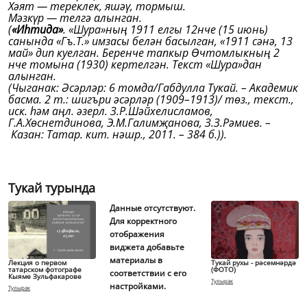
Хәят — тереклек, яшәү, тормыш.
Мәзкүр — телгә алынган.
(
«Иһтида»
. «Шура»ның 1911 елгы 12нче (15 июнь)
санында «Гъ.Т.» имзасы белән басылган, «1911 сәнә, 13
май» дип куелган. Беренче тапкыр Өчтомлыкның 2
нче томына (1930) кертелгән. Текст «Шура»дан
алынган.
(Чыганак: Әсәрләр: 6 томда/Габдулла Тукай. – Академик
басма. 2 т.: шигъри әсәрләр (1909–1913)/ төз., текст.,
иск. һәм аңл. әзерл. З.Р.Шәйхелисламов,
Г.А.Хөснетдинова, Э.М.Галимҗанова, З.З.Рәмиев. –
Казан: Татар. кит. нәшр., 2011. – 384 б.)).
Тукай турында
Данные отсутствуют.
Для корректного
отображения
виджета добавьте
материалы в
Лекция о первом
Тукай рухы - рәсемнәрдә
татарском фотографе
(ФОТО)
соответствии с его
Кыяме Зульфакарове
Тулырак
настройками.
Тулырак