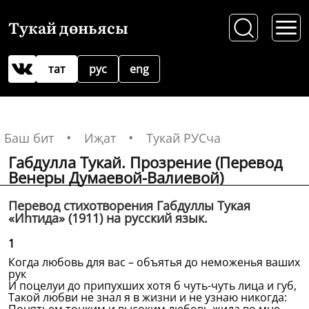
Тукай дөньясы
тат
рус
eng
Баш бит
Иҗат
Тукай РУСча
Габдулла Тукай. Прозрение (Перевод
Венеры Думаевой-Валиевой)
Перевод стихотворения Габдуллы Тукая
«Иһтида» (1911) на русский язык.
1
Когда любовь для вас – объятья до неможенья ваших
рук
И поцелуи до припухших хотя б чуть-чуть лица и губ,
Такой любви не знал я в жизни и не узнаю никогда: