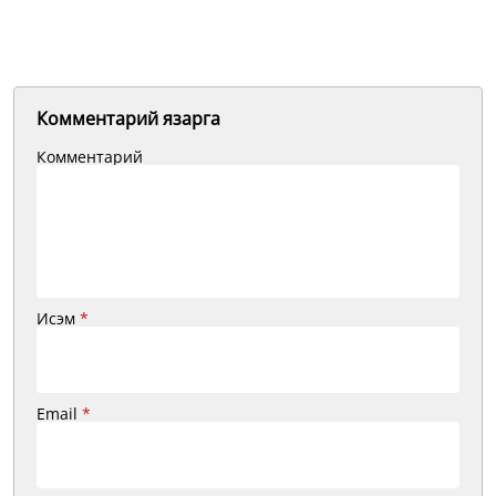
Комментарий язарга
Комментарий
Исэм
*
Email
*