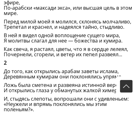
эфире,
По-арабски «максади экса», или высшая цель в этом
мире.
Перед милой моей я молился, склонясь молчаливо,
Трепетал и краснел, и надеялся тайно, стыдливо.
В ней я видел одной воплощение сущего мира,
Я молитвы слагал для нее — божества и кумира.
Как свеча, я растаял, цветы, что я в сердце лелеял,
Почернели, сгорели, и ветер их пепел развеял...
2
До того, как открылись арабам заветы ислама,
Деревянным кумирам они поклонялись упрямо,
Ложь была сметена и развеяна истинной верой,
И открылись глаза у обманутых жалкой химерой.
И, стыдясь слепоты, вопрошали они с удивленьем:
«Неужели и впрямь поклонялись мы этим
поленьям?».
3
Солнце мысли моей из-за облака вырвалось, к
счастью;
Я не скован уже мимолетной, бессмысленной