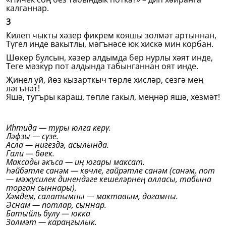
калганнар.
3
Килеп чыкты хәзер фикрем кояшы золмәт артыннан,
Түгел инде вакытлы, мәгънәсе юк хискә мин корбан.
Шөкер булсын, хәзер алдымда бер нурлы хәят инде,
Теге мәзкүр пот алдында табынганнан оят инде.
Җиңел уй, йөз кызарткыч төрле хисләр, сезгә мең
ләгънәт!
Яшә, тугъры караш, төпле гакыл, меңнәр яшә, хезмәт!
Иһтида — туры юлга керү.
Ләфзы — сүзе.
Асла — нигездә, асылында.
Гали — бөек.
Максады әкъса — иң югары максат.
Һәйбәтле санәм — көчле, гайрәтле санәм (санәм, пот
— мәҗүсилек динендәге кешеләрнең алласы, табына
торган сыннары).
Хәмдем, салатымны — мактавым, догамны.
Әснам — потлар, сыннар.
Батыйль булу — юкка
Золмәт — караңгылык.