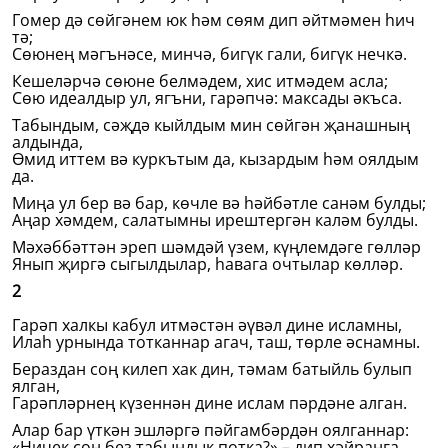
Гомер дә сөйгәнем юк һәм сөям дип әйтмәмен һич
тә;
Сөюнең мәгънәсе, минчә, бигүк гали, бигүк нечкә.
Кешеләрчә сөюне белмәдем, хис итмәдем асла;
Сөю идеалдыр ул, ягъни, гарәпчә: максады әкъса.
Табындым, сәҗдә кыйлдым мин сөйгән җанашның
алдында,
Өмид иттем вә куркътым да, кызардым һәм оялдым
да.
Миңа ул бер вә бар, көчле вә һәйбәтле санәм булды;
Аңар хәмдем, салатымны ирештергән каләм булды.
Мәхәббәттән эреп шәмдәй үзем, күңлемдәге гөлләр
Янып җиргә сыгылдылар, һавага очтылар көлләр.
2
Гарәп халкы кабул итмәстән әүвәл дине исламны,
Илаһ урнында тотканнар агач, таш, төрле әснамны.
Бераздан соң килеп хак дин, тәмам батыйль булып
ялган,
Гарәпләрнең күзеннән дине ислам пәрдәне алган.
Алар бар үткән эшләргә пәйгамбәрдән оялганнар:
«Ничек соң без табындык потка?» – дип хәйранга