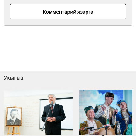
Комментарий язарга
Укыгыз