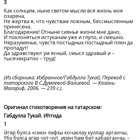
3
Как солнцем, ныне светом мысли вся жизнь моя
озарена,
Не жертва я, что чувствам ложным, бессмысленным
принесена.
Благодарение! Отныне сиянье жизни мне дано,
И поклоняться истуканам уже и глупо, и смешно.
Неразуменье, чувств постыдных постыдный плен да
пропадут!
Да здравствуют ум ясный, смысл здравый и –
тысячекратно – труд!
(Из сборника: Избранное/Габдулла Тукай; Перевод с
татарского В.С.Думаевой-Валиевой. — Казань:
Магариф, 2006. — 239 с.).
Оригинал стихотворения на татарском:
Габдулла Тукай. Иһтида
1
Әгәр булса «сөю» ләфзы кочаклау куллар арганчы,
Үбү булса әгәр чут-чут, ирен һәм бит кабарганчы, –