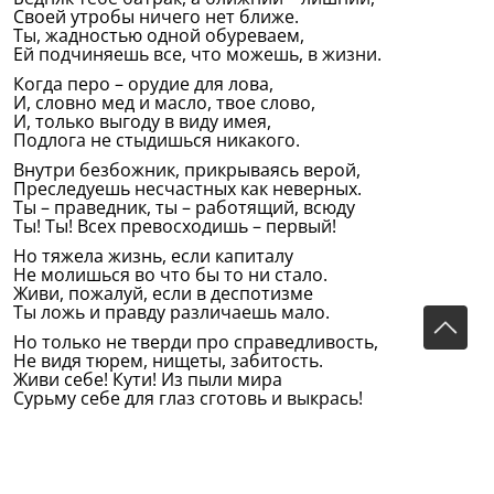
Своей утробы ничего нет ближе.
Ты, жадностью одной обуреваем,
Ей подчиняешь все, что можешь, в жизни.
Когда перо – орудие для лова,
И, словно мед и масло, твое слово,
И, только выгоду в виду имея,
Подлога не стыдишься никакого.
Внутри безбожник, прикрываясь верой,
Преследуешь несчастных как неверных.
Ты – праведник, ты – работящий, всюду
Ты! Ты! Всех превосходишь – первый!
Но тяжела жизнь, если капиталу
Не молишься во что бы то ни стало.
Живи, пожалуй, если в деспотизме
Ты ложь и правду различаешь мало.
Но только не тверди про справедливость,
Не видя тюрем, нищеты, забитость.
Живи себе! Кути! Из пыли мира
Сурьму себе для глаз сготовь и выкрась!
Ни честь, ни совесть не нужны, ни смелость,
Ни преданность, ни верность и не честность.
Читать Коран, молиться – неуместно
Там, где царят разврат, беспутство, мерзость.