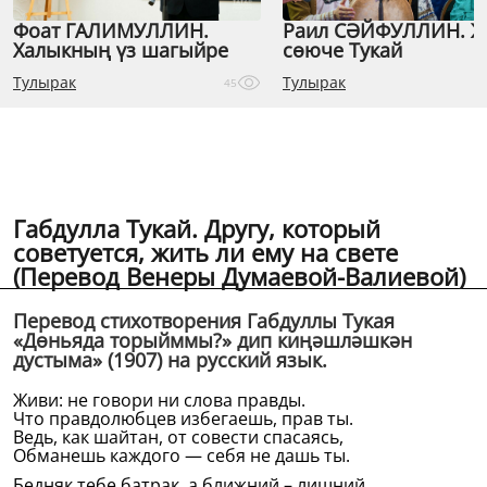
Фоат ГАЛИМУЛЛИН.
Раил СӘЙФУЛЛИН. 
Халыкның үз шагыйре
сөюче Тукай
Тулырак
Тулырак
45
Габдулла Тукай. Другу, который
советуется, жить ли ему на свете
(Перевод Венеры Думаевой-Валиевой)
Перевод стихотворения Габдуллы Тукая
«Дөньяда торыйммы?» дип киңәшләшкән
дустыма» (1907) на русский язык.
Живи: не говори ни слова правды.
Что правдолюбцев избегаешь, прав ты.
Ведь, как шайтан, от совести спасаясь,
Обманешь каждого — себя не дашь ты.
Бедняк тебе батрак, а ближний – лишний,