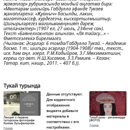
җаваплар» рубрикасында мондый аңлатма бирә:
«Мөхтәрәм шагыйрь Габдулла әфәнде Тукаев
җәнапләренә: «Җуаныч» басылды, ләкин,
мәгаттәәссеф, курдегезчә, кыскартылмыштыр.
Шигырьләрегез мәгальмәмнүният дәреҗ
ителәчәктер» (1907 ел, 27 июль, 234нче сан).
Текст «Бәянелхак»тан алынган. «Ля тәйәсү...» –
Өметсезлеккә бирелмәгез.
(Чыганак: Әсәрләр: 6 томда/Габдулла Тукай. – Академик
басма. 1 т.: шигъри әсәрләр (1904-1908)/ төз., текст.,
иск. һәм аңл. әзерл. Р.М.Кадыйров, З.Г.Мөхәммәтшин;
кереш сүз авт. Н.Ш.Хисамов, З.З.Рәмиев. – Казан:
Татар. кит. нәшр., 2011. – 407 б.)).
Тукай турында
Данные отсутствуют.
Для корректного
отображения
виджета добавьте
материалы в
Лекция о первом
Тукай рухы - рәсемнәрдә
татарском фотографе
(ФОТО)
соответствии с его
Кыяме Зульфакарове
Тулырак
настройками.
Тулырак