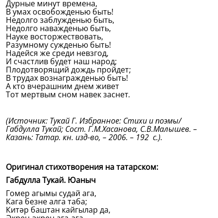
Дурные минут времена,
В умах освобожденью быть!
Недолго заблужденью быть,
Недолго наважденью быть,
Науке восторжествовать,
Разумному сужденью быть!
Надейся же среди невзгод,
И счастлив будет наш народ;
Плодотворящий дождь пройдет;
В трудах вознагражденью быть!
А кто вчерашним днем живет
Тот мертвым сном навек заснет
.
(Источник: Тукай Г. Избранное: Стихи и поэмы/
Габдулла Тукай; Сост. Г.М.Хасанова, С.В.Малышев. –
Казань: Татар. кн. изд-во, – 2006. – 192 с.).
Оригинал стихотворения на татарском:
Габдулла Тукай. Юаныч
Гомер агымы судай ага,
Кага безне алга таба;
Китәр баштан кайгылар да,