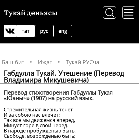
Тукай дөньясы
тат
рус
eng
Баш бит
Иҗат
Тукай РУСча
Габдулла Тукай. Утешение (Перевод
Владимира Микушевича)
Перевод стихотворения Габдуллы Тукая
«Юаныч» (1907) на русский язык.
Стремительная жизнь течет
И за собою нас влечет;
Так все мы движемся вперед,
Минует горе в свой черед.
В народе пробужденью быть,
Свободе, возрожденью быть;