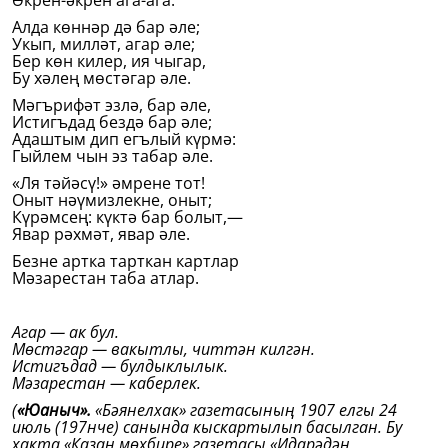
Әкрен-әкрен ага-ага.
Алда көннәр дә бар әле;
Укып, милләт, агар әле;
Бер көн килер, ия чыгар,
Бу хәлең мөстәгар әле.
Мәгърифәт эзлә, бар әле,
Истигъдад бездә бар әле;
Адаштым дип егълый күрмә:
Гыйлем чын эз табар әле.
«Ля тәйәсү!» әмрене тот!
Оныт нәүмизлекне, оныт;
Күрәмсең: күктә бар болыт,—
Явар рәхмәт, явар әле.
Безне артка тарткан картлар
Мәзарестан таба атлар.
Агар — ак бул.
Мөстәгар — вакытлы, читтән килгән.
Истигъдад — булдыклылык.
Мәзарестан — каберлек.
(
«Юаныч».
«Бәянелхак» газетасының 1907 елгы 24
июль (197нче) санында кыскартылып басылган. Бу
хакта «Казан мөхбире» газетасы «Идарәдән