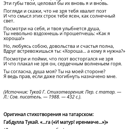
Эти губы твои, целовал бы их вновь я и вновь.
Погляди и скажи, что не зря тебя хвалит поэт
И что смысл этих строк тебе ясен, как солнечный
свет.
Посмотри на себя, и твоя улыбнется душа,
Ты невольно вздохнешь и прошепчешь: «Как я
хороша!»
Но, любуясь собою, довольства и счастья полна,
Вдруг встревожишься ты: «Хороша… а кому я нужна?»
Посмотри и пойми, что поэт восторгался не зря
И что плакал не зря он, сердечным волненьем горя.
Ты согласна, душа моя? Ты на моей стороне?
Я ведь прав, если даже погибнуть назначено мне.
(Источник: Тукай Г. Стихотворения: Пер. с татар. —
Л.: Сов. писатель. — 1988. — 432 с.).
Оригинал стихотворения на татарском:
Габдулла Тукай. «...га («И матур! иренмәче...»)»