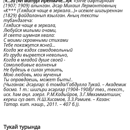
(
«
...га («И матур! Иренмәче...»)»
. «3нче дәфтәр»дән
(1907; 1909) алынган. Әсәр Михаил Лермонтовның
«К*** (Глядися чаще в зеркала...)» исемле шигыреннән
(1829) файдаланып язылган. Аның тексты
түбәндәгечә:
Глядися чаще в зеркала,
Любуйся милыми очами,
И света шумная хвала:
С моими скромными стихами
Тебе покажутся ясней...
Когда же вздох самодовольный
Из груди вырвется невольно,
Когда в младой душе своей -
Самолюбивые волненья
Не будешь в силах утаить,
Мою любовь, мои мученья
Ты оправдаешь, может быть!..
(Чыганак: Әсәрләр: 6 томда/Габдулла Тукай. – Академик
басма. 1 т.: шигъри әсәрләр (1904–1908)/ төз., текст.,
иск. һәм аңл. әзерл. Р.М.Кадыйров, З.Г.Мөхәммәтшин;
кереш сүз авт. Н.Ш.Хисамов, З.З.Рәмиев. – Казан:
Татар. кит. нәшр., 2011. – 407 б.)).
Тукай турында