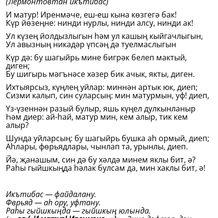
(Лермонтовтан икътибас)
И матур! Иренмәче, еш-еш кына көзгегә бак!
Күр йөзеңне: нинди нурлы, нинди алсу, нинди ак!
Ул күзең йолдызлыгын һәм ул кашың кыйгачлыгын,
Ул авызның никадәр үпсәң дә туелмаслыгын
Күр дә: бу шагыйрь мине бигрәк белеп мактый,
диген;
Бу шигырь мәгънәсе хәзер бик ачык, якты, диген.
Ихтыярсыз, күңлең уйлар: миннән артык юк, диеп;
Сизми калып, син суларсың: мин матурмын, уф! диеп,
Үз-үзеннән разый булыр, яшь күңел дулкынланыр
Һәм диер: ай-һай, матур мин, кем алыр, тик кем
алыр?
Шунда уйларсың: бу шагыйрь бушка аһ ормый, диеп;
Аһлары, фөрьядлары, чынлап та, урынлы, диеп.
Йә, җанашым, син дә бу хәлдә минем яклы бит, ә?
Раһы гыйшкыңда һәлак булсам да, мин хаклы бит, ә!
Икътибас — файдалану.
Фврьяд — аһ ору, уфтану.
Раһы гыйшкыңда — гыйшкың юлында.