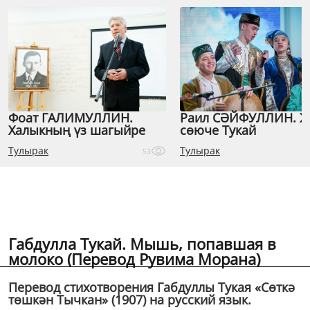
Фоат ГАЛИМУЛЛИН.
Раил СӘЙФУЛЛИН. 
Халыкның үз шагыйре
сөюче Тукай
Тулырак
Тулырак
53
Габдулла Тукай. Мышь, попавшая в
молоко (Перевод Рувима Морана)
Перевод стихотворения Габдуллы Тукая «Сөткә
төшкән Тычкан» (1907) на русский язык.