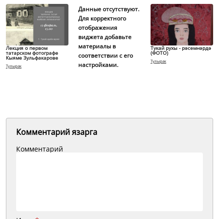
Данные отсутствуют.
Для корректного
отображения
виджета добавьте
материалы в
Лекция о первом
Тукай рухы - рәсемнәрдә
татарском фотографе
(ФОТО)
соответствии с его
Кыяме Зульфакарове
Тулырак
настройками.
Тулырак
Комментарий язарга
Комментарий