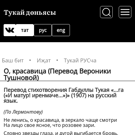
Тукай дөньясы
тат
рус
eng
Баш бит
Иҗат
Тукай РУСча
О, красавица (Перевод Вероники
Тушновой)
Перевод стихотворения Габдуллы Тукая «...га
(«И матур! иренмәче...»)» (1907) на русский
язык.
(По Лермонтову)
Не ленись, о красавица, в зеркало чаще смотри
На лицо свое ясное, что розовее зари.
Словно звезды глаза, и дугой выгибается бровь.