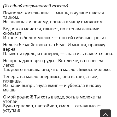
(Из одной американской газеты)
Подполья жительница — мышь, в чулане шастая
тайком,
Не знаю как и почему, попала в чашу с молоком.
Бедняжка мечется, плывет, по стенам лапками
скользит
И тонет в белом молоке — оно ей гибелью грозит.
Нельзя бездействовать в беде! И мышка, правилу
верна,
Плывет и вдоль, и поперек, — спастись надеется она.
Не пропадают зря труды… Вот легче, вот совсем
легко.
Так долго плавала она, что в масло сбилось молоко.
Теперь, на масло опершись, она встает, а там,
глядишь,
Из чаши выпрыгнула вмиг — и убежала в норку
мышь.
О мой родной! Ты хоть в воде, хоть в молоке ты
утопай,
Будь терпелив, настойчив, смел — отчаянью не
уступай!