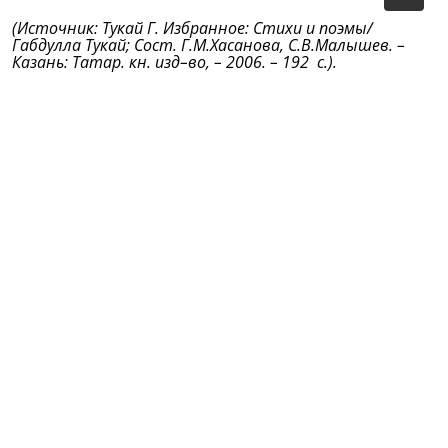
(Источник: Тукай Г. Избранное: Стихи и поэмы/
Габдулла Тукай; Сост. Г.М.Хасанова, С.В.Малышев. –
Казань: Татар. кн. изд–во, – 2006. – 192 с.).
Оригинал стихотворения на татарском:
Габдулла Тукай. Сөткә төшкән Тычкан
(Бер Америка гәзитәсеннән)
Ничектер, белмимен, бер көн идән асты кошы —
тычкан
Егылган да келәттә бер табак сөткә килеп төшкән.
Йөзеп карый табакта арлы-бирле — һич чыгып
булмый!
Сыек сөт бит, бата, һич тә табактан ычкынып
булмый.
Йөри тычкан, йөзәдер, тик торып булмый, йөрәк
түзми,
Йөзәдер аркылы, буйга — котылмактан өмид өзми.
Тырышмак бушка китми бит, бераздан соң була
уңгай:
Бу тычкан шулкадәр йөзгән, куерган сөт тә — булган