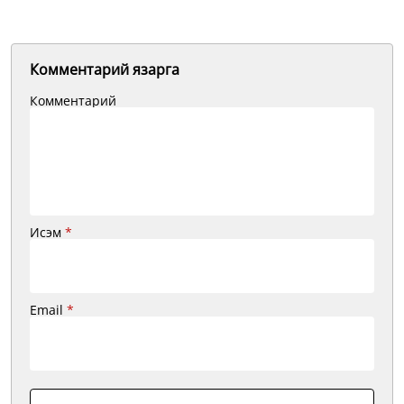
Комментарий язарга
Комментарий
Исэм
*
Email
*