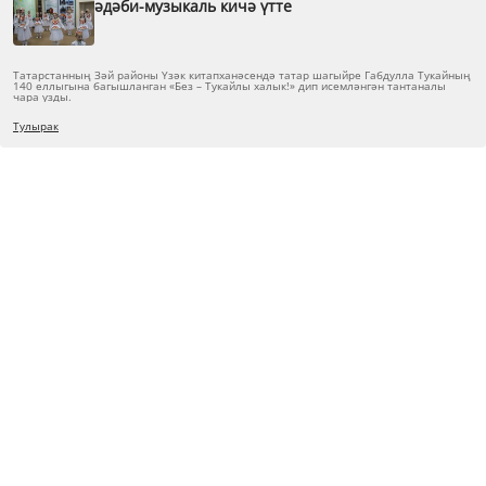
әдәби-музыкаль кичә үтте
Татарстанның Зәй районы Үзәк китапханәсендә татар шагыйре Габдулла Тукайның
140 еллыгына багышланган «Без – Тукайлы халык!» дип исемләнгән тантаналы
чара узды.
Тулырак