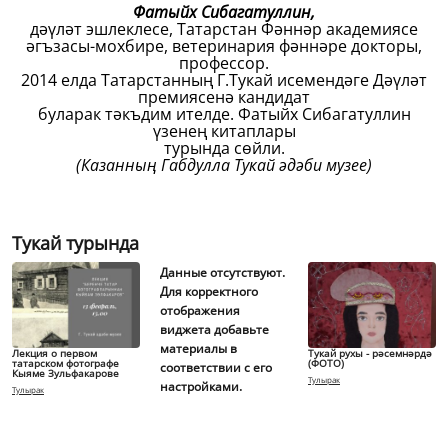
Фатыйх Сибагатуллин,
дәүләт эшлеклесе, Татарстан Фәннәр академиясе
әгъзасы-мохбире, ветеринария фәннәре докторы,
профессор.
2014 елда Татарстанның Г.Тукай исемендәге Дәүләт
премиясенә кандидат
буларак тәкъдим ителде. Фатыйх Сибагатуллин
үзенең китаплары
турында сөйли.
(Казанның Габдулла Тукай әдәби музее)
Тукай турында
Данные отсутствуют.
Для корректного
отображения
виджета добавьте
материалы в
Лекция о первом
Тукай рухы - рәсемнәрдә
татарском фотографе
(ФОТО)
соответствии с его
Кыяме Зульфакарове
Тулырак
настройками.
Тулырак