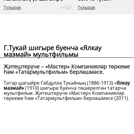
Тулырак
Тулырак
104
Г.Тукай шигыре буенча «Ялкау
маэмай» мультфильмы
Җитештерүче – «Мастер» Компанияләр төркеме
һәм «Татармультфильм» берләшмәсе.
Татар шагыйре Габдулла Тукайның (1886-1913) «
Ялкау
маэмай»
(1910) шигыре буенча төшерелгән татарча
мультфильм. Җитештерүче «Мастер» Компанияләр
төркеме һәм «Татармультфильм» берләшмәсе (2011).