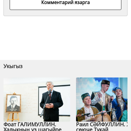
Комментарий язарга
Укыгыз
Фоат ГАЛИМУЛЛИН.
Раил СӘЙФУЛЛИН. 
Халыкның үз шагыйре
сөюче Тукай