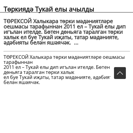
Төркиядә Тукай елы ачылды
ТӨРЕКСОЙ Халыкара төрки мәдәниятләре
оешмасы тарафыннан 2011 ел – Тукай елы дип
игълан ителде. Бөтен дөньяга таралган төрки
халык ел буе Тукай иҗаты, татар мәдәнияте,
әдәбияты белән яшәячәк. ...
ТӨРЕКСОЙ Халыкара төрки мәдәниятләре оешмасы
тарафыннан
2011 ел – Тукай елы дип игълан ителде. Бөтен
дөньяга таралган төрки халык
ел буе Тукай иҗаты, татар мәдәнияте, әдәбияты
белән яшәячәк.