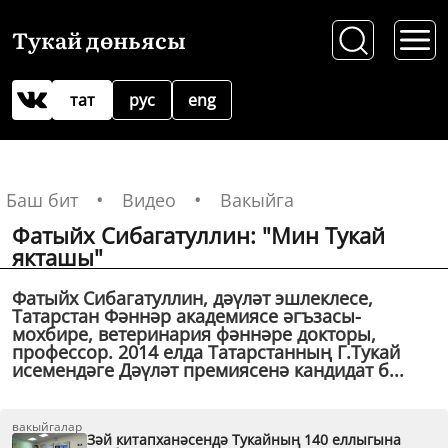
Тукай дөньясы
тат
рус
eng
Баш бит
Видео
Вакыйга
Фатыйх Сибагатуллин: "Мин Тукай
якташы"
Фатыйх Сибагатуллин, дәүләт эшлеклесе,
Татарстан Фәннәр академиясе әгъзасы-
мохбире, ветеринария фәннәре докторы,
профессор. 2014 елда Татарстанның Г.Тукай
исемендәге Дәүләт премиясенә кандидат б...
вакыйгалар
Зәй китапханәсендә Тукайның 140 еллыгына