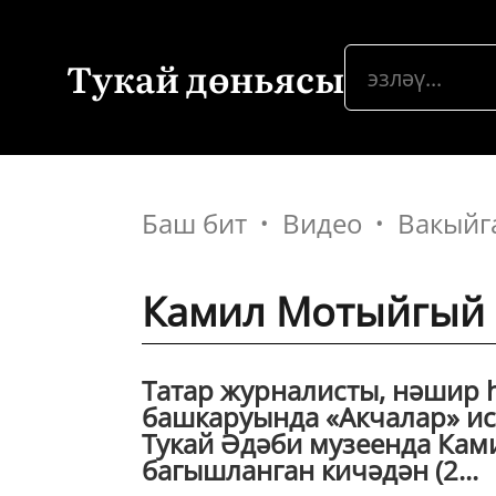
Тукай дөньясы
Баш бит
Видео
Вакыйг
Камил Мотыйгый
Татар журналисты, нәшир 
башкаруында «Акчалар» ис
Тукай Әдәби музеенда Кам
багышланган кичәдән (2...