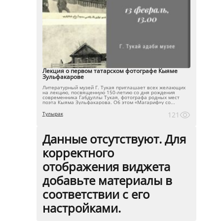
Лекция о первом татарском фотографе Кыяме
Зульфакарове
Литературный музей Г. Тукая приглашает всех желающих
на лекцию, посвященную 150-летию со дня рождения
современника Габдуллы Тукая, фотографа родных мест
поэта Кыяма Зульфакарова. Об этом «Магариф»у со...
Тулырак
121
Данные отсутствуют. Для
корректного
отображения виджета
добавьте материалы в
соответствии с его
настройками.