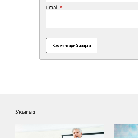
Email
*
Комментарий язарга
Укыгыз