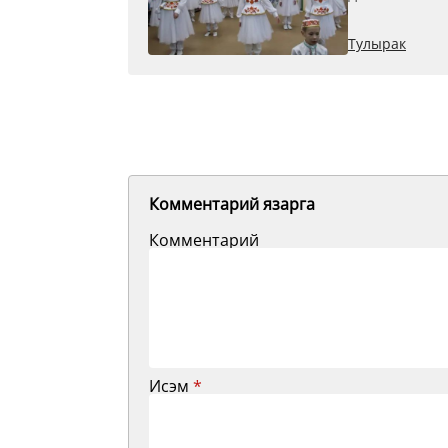
Тулырак
Комментарий язарга
Комментарий
Исэм
*