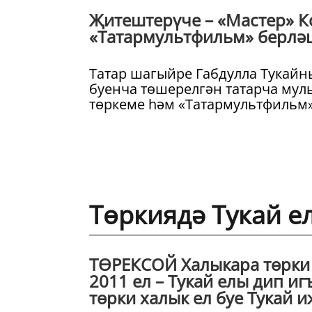
Җитештерүче – «Мастер» 
«Татармультфильм» берлә
Татар шагыйре Габдулла Тукайны
буенча төшерелгән татарча му
төркеме һәм «Татармультфильм»
Төркиядә Тукай 
ТӨРЕКСОЙ Халыкара төрки
2011 ел – Тукай елы дип иг
төрки халык ел буе Тукай 