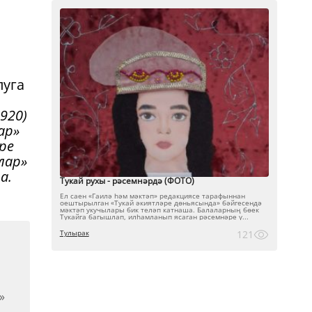
луга
920)
ар»
ре
лар»
а.
Тукай рухы - рәсемнәрдә (ФОТО)
Ел саен «Гаилә һәм мәктәп» редакциясе тарафыннан
оештырылган «Тукай әкиятләре дөньясында» бәйгесендә
мәктәп укучылары бик теләп катнаша. Балаларның бөек
Тукайга багышлап, илһамланып ясаган рәсемнәре ү...
Тулырак
121
»