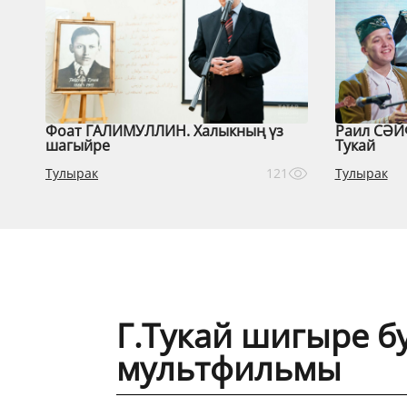
Фоат ГАЛИМУЛЛИН. Халыкның үз
Раил СӘЙ
шагыйре
Тукай
Тулырак
Тулырак
121
Г.Тукай шигыре б
мультфильмы