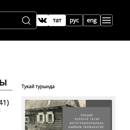
тат
рус
eng
ры
Тукай турында
41)
а