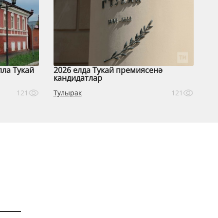
лла Тукай
2026 елда Тукай премиясенә
кандидатлар
Тулырак
121
121