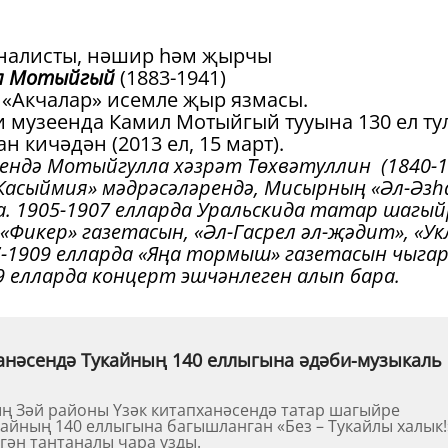
рналисты, нәшир һәм җырчы
л Мотыйгый
(1883-1941)
«Акчалар» исемле җыр язмасы.
 музеенда Камил Мотыйгый тууына 130 ел ту
 кичәдән (2013 ел, 15 март).
ндә Мотыйгулла хәзрәт Төхвәтуллин (1840-1
«Касыймия» мәдрәсәләрендә, Мисырның «Әл-Әзһ
а. 1905-1907 елларда Уральскида татар шагый
н «Фикер» газетасын, «Әл-Гасрел әл-җәдит», «Ук
-1909 елларда «Яңа тормыш» газетасын чыгар
9 елларда концерт эшчәнлеген алып бара.
анәсендә Тукайның 140 еллыгына әдәби-музыкаль
ң Зәй районы Үзәк китапханәсендә татар шагыйре
кайның 140 еллыгына багышланган «Без – Тукайлы халык!
гән тантаналы чара узды.