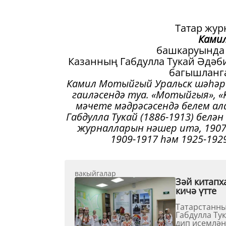
Татар жу
Ками
башкаруында 
Казанның Габдулла Тукай Әдәби
багышланган
Камил Мотыйгый Уральск шәһәре
гаиләсендә туа. «Мотыйгыя», 
мәчете мәдрәсәсендә белем ал
Габдулла Тукай (1886-1913) белә
журналларын нәшер итә, 1907
1909-1917 һәм 1925-192
вакыйгалар
Зәй китапх
кичә үтте
Татарстанны
Габдулла Ту
дип исемлән