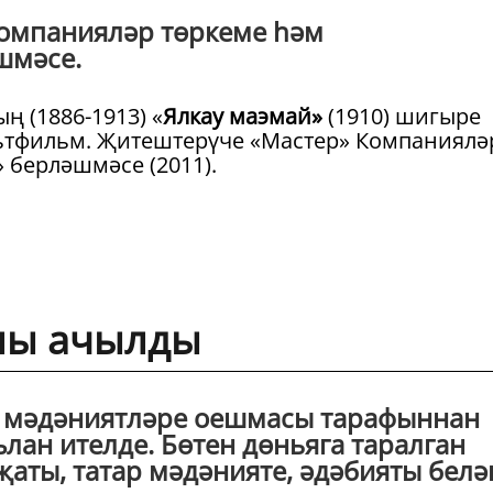
Компанияләр төркеме һәм
шмәсе.
ң (1886-1913) «
Ялкау маэмай»
(1910) шигыре
льтфильм. Җитештерүче «Мастер» Компаниялә
 берләшмәсе (2011).
елы ачылды
 мәдәниятләре оешмасы тарафыннан
ълан ителде. Бөтен дөньяга таралган
иҗаты, татар мәдәнияте, әдәбияты белә