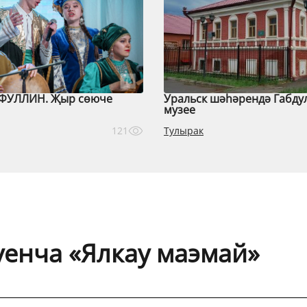
ФУЛЛИН. Җыр сөюче
Уральск шәһәрендә Габду
музее
Тулырак
121
уенча «Ялкау маэмай»