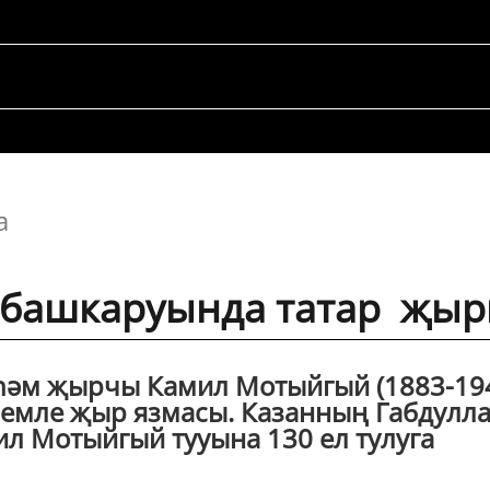
а
 башкаруында татар җы
һәм җырчы Камил Мотыйгый (1883-19
емле җыр язмасы. Казанның Габдулл
ил Мотыйгый тууына 130 ел тулуга