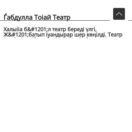
Ѓабдулла Тоіай Театр
Халыііа б&#1201;л театр бередi үлгi,
Ж&#1201;батып іуандырар шер көңiлдi. Театр
&mdash; жiбередi н&#1201;рѓа бөлеп, Кетуге
алѓа басып, бiзге себеп. Театр &mdash;
күлдiредi, ойнатады, Өмiрдi өтi...
Халыііа бұл театр бередi үлгi,
Жұбатып іуандырар шер көңiлдi.
Театр — жiбередi нұрѓа бөлеп,
Кетуге алѓа басып, бiзге себеп.
Театр — күлдiредi, ойнатады,
Өмiрдi өтiп кеткен ойлатады.
Көресiң онда өзiңдi: күлесiң сен.
Болмаса, жылауды да бiлесiң сен.
Көресiң: тұрмысыңды, жеткенiңдi,
Болмаса, кемшiлiкпен өткенiңдi.
Өзiңдi түзетесiң жолѓа салып,
Толыісып, көзiңдi ашып, бiлiм алып.
Күн санап жаісылыѓың өседi өрлеп,
Безесiң жамандыітан, іұлаш сермеп.