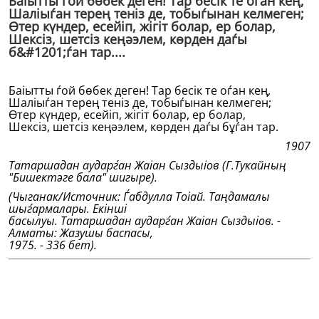
Баіытты ѓой бөбек деген! Тар бесiк те оѓан кең,
Шаліыѓан терең тенiз де, тобыѓынан келмеген;
Өтер күндер, есейiп, жiгiт болар, ер болар,
Шексiз, шетсiз кеңәэлем, көрден даѓы
б&#1201;ѓан тар....
Баіытты ѓой бөбек деген! Тар бесiк те оѓан кең,
Шаліыѓан терең тенiз де, тобыѓынан келмеген;
Өтер күндер, есейiп, жiгiт болар, ер болар,
Шексiз, шетсiз кеңәэлем, көрден даѓы бұѓан тар.
1907
Татаршадан аударѓан Жаіан Сыздыіов (Г.Тукайның
"
Бишектәге бала" шигыре).
(Чыганак/Источник: Ѓабдулла Тоіай. Таңдамалы
шыѓармалары. Екiншi
басылуы. Татаршадан аударѓан Жаіан Сыздыіов. -
Алматы: Жазушы баспасы,
1975. - 336 бет).