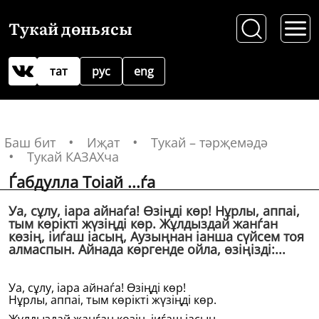
Тукай дөньясы
тат
рус
eng
Баш бит
Иҗат
Тукай – тәрҗемәдә
Тукай КАЗАХча
Ѓабдулла Тоіай ...ѓа
Уа, сұлу, іара айнаѓа! Өзiңдi көр! Нұрлы, аппаі,
тым көрiктi жүзiңдi көр. Жұлдыздай жанѓан
көзiң, іиѓаш іасың, Аузыңнан іанша сүйсем тоя
алмаспын. Айнада көргенде ойла, өзiңiздi:...
Уа, сұлу, іара айнаѓа! Өзiңдi көр!
Нұрлы, аппаі, тым көрiктi жүзiңдi көр.