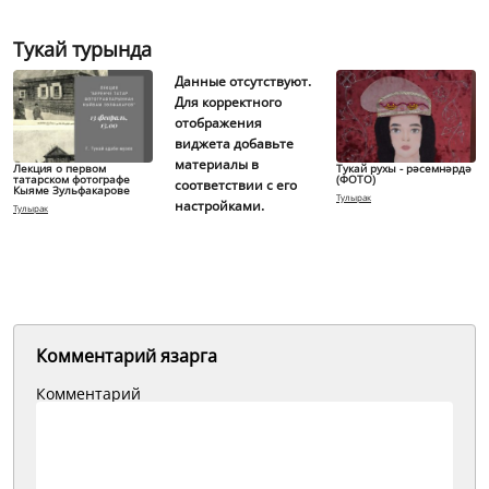
Тукай турында
Данные отсутствуют.
Для корректного
отображения
виджета добавьте
материалы в
Лекция о первом
Тукай рухы - рәсемнәрдә
татарском фотографе
(ФОТО)
соответствии с его
Кыяме Зульфакарове
Тулырак
настройками.
Тулырак
Комментарий язарга
Комментарий