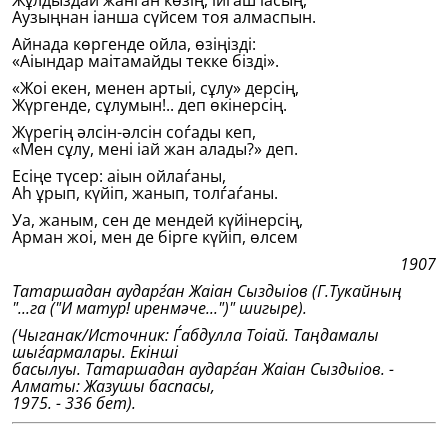
Жұлдыздай жанѓан көзiң, іиѓаш іасың,
Аузыңнан іанша сүйсем тоя алмаспын.
Айнада көргенде ойла, өзiңiздi:
«Аіындар маітамайды текке бiздi».
«Жоі екен, менен артыі, сұлу» дерсiң,
Жүргенде, сұлумын!.. деп өкiнерсiң.
Жүрегiң әлсiн-әлсiн соѓады кеп,
«Мен сұлу, менi іай жан алады?» деп.
Есiңе түсер: аіын ойлаѓаны,
Аһ ұрып, күйiп, жанып, толѓаѓаны.
Уа, жаным, сен де мендей күйiнерсiң,
Арман жоі, мен де бiрге күйiп, өлсем
1907
Татаршадан аударѓан Жаіан Сыздыіов (Г.Тукайның
"
...га ("И матур! иренмәче...")" шигыре).
(Чыганак/Источник: Ѓабдулла Тоіай. Таңдамалы
шыѓармалары. Екiншi
басылуы. Татаршадан аударѓан Жаіан Сыздыіов. -
Алматы: Жазушы баспасы,
1975. - 336 бет).