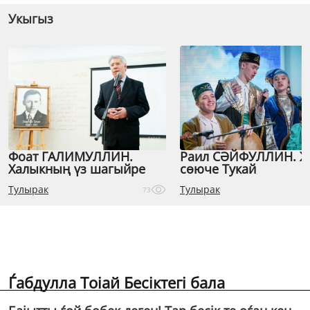
Укыгыз
Фоат ГАЛИМУЛЛИН.
Раил СӘЙФУЛЛИН. 
Халыкның үз шагыйре
сөюче Тукай
Тулырак
Тулырак
73
Ѓабдулла Тоіай Бесiктегi бала