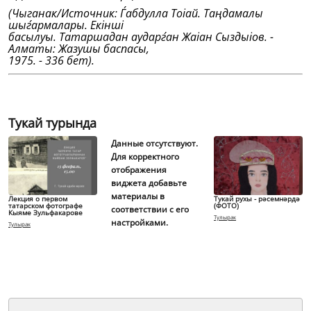
(Чыганак/Источник: Ѓабдулла Тоіай. Таңдамалы
шыѓармалары. Екiншi
басылуы. Татаршадан аударѓан Жаіан Сыздыіов. -
Алматы: Жазушы баспасы,
1975. - 336 бет).
Тукай турында
Данные отсутствуют.
Для корректного
отображения
виджета добавьте
материалы в
Лекция о первом
Тукай рухы - рәсемнәрдә
татарском фотографе
(ФОТО)
соответствии с его
Кыяме Зульфакарове
Тулырак
настройками.
Тулырак