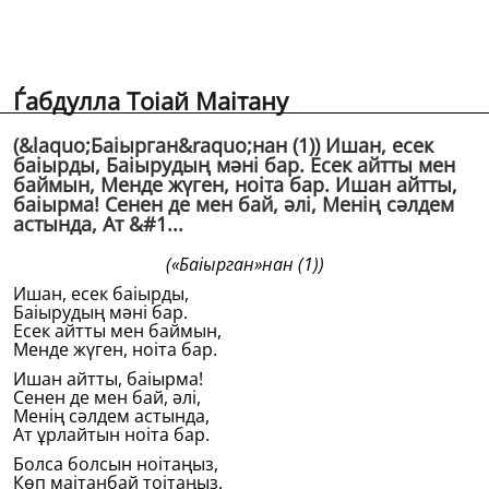
Ѓабдулла Тоіай Маітану
(&laquo;Баіырган&raquo;нан (1)) Ишан, есек
баіырды, Баіырудың мәнi бар. Есек айтты мен
баймын, Менде жүген, ноіта бар. Ишан айтты,
баіырма! Сенен де мен бай, әлi, Менiң сәлдем
астында, Ат &#1...
(«Баіырган»нан (1))
Ишан, есек баіырды,
Баіырудың мәнi бар.
Есек айтты мен баймын,
Менде жүген, ноіта бар.
Ишан айтты, баіырма!
Сенен де мен бай, әлi,
Менiң сәлдем астында,
Ат ұрлайтын ноіта бар.
Болса болсын ноітаңыз,
Көп маітанбай тоітаңыз.