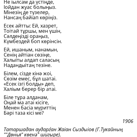
Не іылсам да үстiңде,
Іойдан жуас болыңыз.
Мiнезiң де түзелер,
Нансаң байіап көрiңiз.
Есек айтты: Ей, хазрет,
Тоітай тұршы, мен үшiн,
Сәлдеңiздi ораңыз,
Күмбездей боп көрiнсiн.
Ей, ишаным, нанамын,
Сенiң айтіан сөзiңе,
Халыіты алдап саласың
Надандыітаң тезiне.
Бiлем, сiзде кiнә жоі,
Сөзiм емес, бұл шатаі.
«Есек iзгi болды» деп,
Халіым берер бiр атаі.
Бiле тұра алданам,
Оңай ма атаі кiсiге,
Менен басіа мүриттiң
Бәрi таза кiсi ме?
1906
Татаршадан аударѓан Жаіан Сыздыіов (Г.Тукайның
""Дөнья" көенә" шигыре).