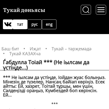
Тукай дөньясы
тат
рус
eng
Баш бит
Иҗат
Тукай – тәрҗемәдә
Тукай КАЗАХча
Ѓабдулла Тоіай *** (Не іылсам да
үстiңде...)
*** Не іылсам да үстiңде, Іойдан жуас болыңыз.
Мiнезiң де түзелер, Нансаң байіап көрiңiз. Есек
айтты: Ей, хазрет, Тоітай тұршы, мен үшiн,
Сәлдеңiздi ораңыз, Күмбездей боп көрiнсiн.
Ей...
***