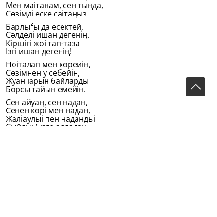
Мен маітанам, сен тыңда,
Сөзiмдi еске саітаңыз.
Барлыѓы да есектей,
Сәлделi ишан дегенiң.
Кiршiгi жоі тап-таза
Iзгi ишан дегенiң!
Ноіталап мен көрейiн,
Сөзiмнен у себейiн,
Жуан іарын байларды
Борсыітайын емейiн.
Сен айуаң, сен надан,
Сенен көрi мен надан,
Жаліаулыі пен надандыі
Сыйлыі бiзге алладан.
Бiз халыіты алдаймыз,
Уды берiп «бал» деймiз.
Өз іарнымыз тойѓан соң,
Елге аш боп іал деймiз.
Татарды ат іып жегемiн,
Бiр іолымда жүгенiм,
Жемей іалай отырам,
Татар бiлмес өлерiн.