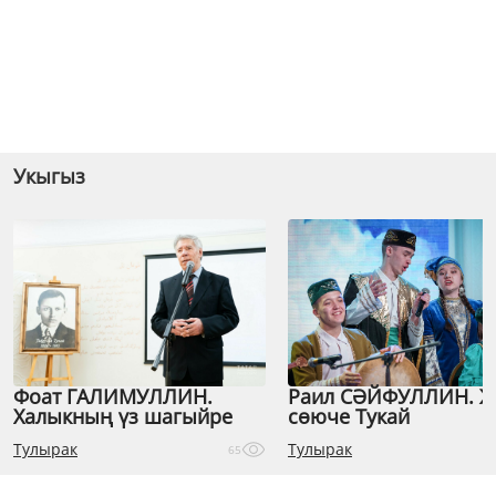
Укыгыз
Фоат ГАЛИМУЛЛИН.
Раил СӘЙФУЛЛИН. 
Халыкның үз шагыйре
сөюче Тукай
Тулырак
Тулырак
65