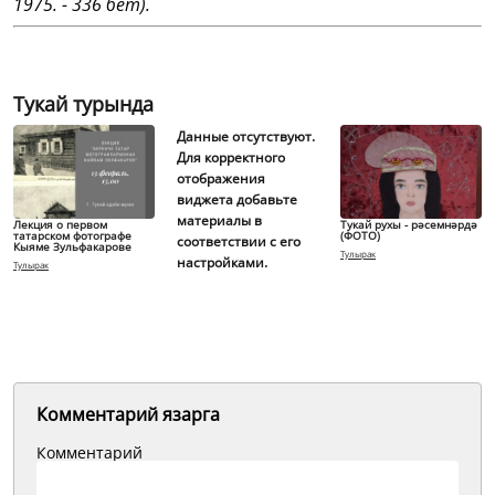
1975. - 336 бет).
Тукай турында
Данные отсутствуют.
Для корректного
отображения
виджета добавьте
материалы в
Лекция о первом
Тукай рухы - рәсемнәрдә
татарском фотографе
(ФОТО)
соответствии с его
Кыяме Зульфакарове
Тулырак
настройками.
Тулырак
Комментарий язарга
Комментарий