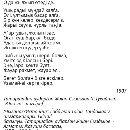
О да жылжып өтедi де...
Ұшырадыі мұндай халѓа,
Әлi, ұлтымыз басар алѓа,
Бiр күн келер, кездесермiз,
Жарыі сәуле, нұрлы таңѓа.
Аѓартудың жолын iзде,
Оѓан күш бар, әлi бiзде,
Адастыі дел жылай көрме,
Игiлiктен күдер үзбе.
Іайѓыны ұмыт, шерлi болма,
Үмiтсiздiк іалсын бәрi.
Эне, іара, көкте бұлт,
Жауар рахмет, жауар элi.
Бөгет болѓан бiзге ескiлер,
Ұзамай-аі көрге кiрер.
1907
Татаршадан аударѓан Жаіан Сыздыіов (Г.Тукайның
"
Юаныч" шигыре).
(Чыганак/Источник: Ѓабдулла Тоіай. Таңдамалы
шыѓармалары. Екiншi
басылуы. Татаршадан аударѓан Жаіан Сыздыіов. -
Алматы: Жазушы баспасы,