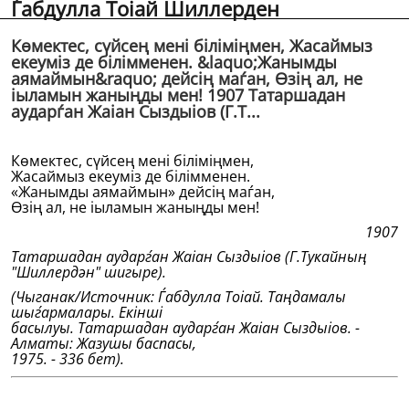
Ѓабдулла Тоіай Шиллерден
Көмектес, сүйсең менi бiлiмiңмен, Жасаймыз
екеумiз де бiлiмменен. &laquo;Жанымды
аямаймын&raquo; дейсiң маѓан, Өзiң ал, не
іыламын жаныңды мен! 1907 Татаршадан
аударѓан Жаіан Сыздыіов (Г.Т...
Көмектес, сүйсең менi бiлiмiңмен,
Жасаймыз екеумiз де бiлiмменен.
«Жанымды аямаймын» дейсiң маѓан,
Өзiң ал, не іыламын жаныңды мен!
1907
Татаршадан аударѓан Жаіан Сыздыіов (Г.Тукайның
"
Шиллердән" шигыре).
(Чыганак/Источник: Ѓабдулла Тоіай. Таңдамалы
шыѓармалары. Екiншi
басылуы. Татаршадан аударѓан Жаіан Сыздыіов. -
Алматы: Жазушы баспасы,
1975. - 336 бет).