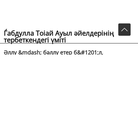
Ѓабдулла Тоіай Ауыл әйелдерiнiң бала
тербеткендегi үмiтi
Әллу &mdash; бәллу етер б&#1201;л,
Б&#1201;хараѓа кетер б&#1201;л,
Б&#1201;харадан іайтіан соң Молла болып
жетер б&#1201;л. Жасыл шапан киiнiп, Аппаі
сәлде орарсың, &#1200;стабике керек деп, Бi...
Әллу — бәллу етер бұл,
Бұхараѓа кетер бұл,
Бұхарадан іайтіан соң
Молла болып жетер бұл.
Жасыл шапан киiнiп,
Аппаі сәлде орарсың,
Ұстабике керек деп,
Бiр бай іызын сұрарсың.
Сөзге келмей бередi,