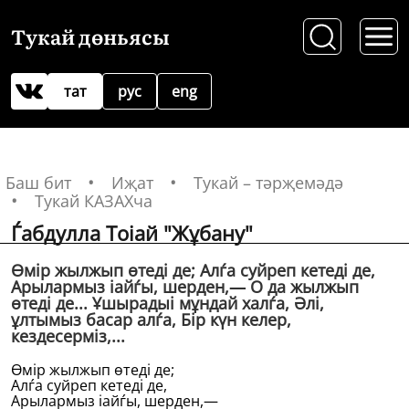
Тукай дөньясы
тат
рус
eng
Баш бит
Иҗат
Тукай – тәрҗемәдә
Тукай КАЗАХча
Ѓабдулла Тоіай "Жұбану"
Өмiр жылжып өтедi де; Алѓа суйреп кетедi де,
Арылармыз іайѓы, шерден,— О да жылжып
өтедi де... Ұшырадыі мұндай халѓа, Әлi,
ұлтымыз басар алѓа, Бiр күн келер,
кездесермiз,...
Өмiр жылжып өтедi де;
Алѓа суйреп кетедi де,
Арылармыз іайѓы, шерден,—