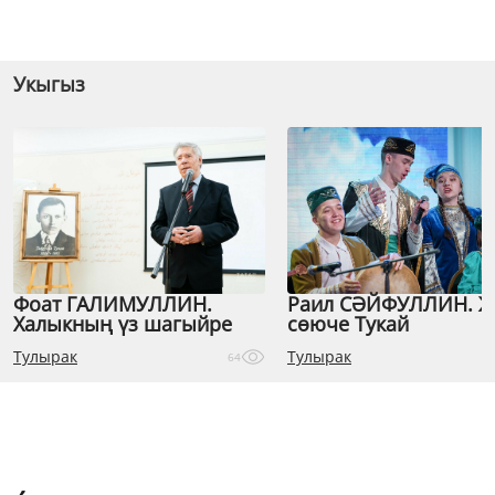
Укыгыз
Фоат ГАЛИМУЛЛИН.
Раил СӘЙФУЛЛИН. 
Халыкның үз шагыйре
сөюче Тукай
Тулырак
Тулырак
64