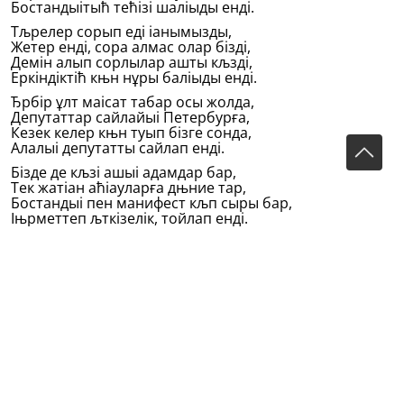
Бостандыітыћ тећiзi шаліыды ендi.
Тљрелер сорып едi іанымызды,
Жетер ендi, сора алмас олар бiздi,
Демiн алып сорлылар ашты кљздi,
Еркiндiктiћ књн нұры баліыды ендi.
Ђрбiр ұлт маісат табар осы жолда,
Депутаттар сайлайыі Петербурға,
Кезек келер књн туып бiзге сонда,
Алалыі депутатты сайлап ендi.
Бiзде де кљзi ашыі адамдар бар,
Тек жатіан аћіауларға дњние тар,
Бостандыі пен манифест кљп сыры бар,
Іњрметтеп љткiзелiк, тойлап ендi.
Бұл iске моллаларды зорламайыі,
Дiн жолына солар-аі болсын іарыі,
Дњние iсiн еркiнше тапсыралыі —
Оіымысты жiгiттер іолына ендi.
Бљленiп іұшағына бостандыітыћ,
Сђулелi жұмаѓына аспан — кљктiћ,
Тiзгiнiн берелiк бiз барлыі жұрттыћ,-
Алып барар таракки жолына ендi.
Таракки – алга басу, iлгерiлеу.