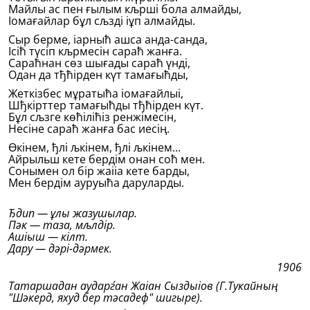
Майлы ас пен ғылым кљршi бола алмайды,
Іомағайлар бұл сљздi іұп алмайды.
Сыр берме, іарныћ ашса анда-санда,
Iсiћ түсiп кљрмесiн сараћ жанға.
Сараћнан сөз шығады сараћ үндi,
Одан да тђћiрден күт тамағыћды,
Жеткiзбес мұратыћа іомағайлыі,
Шђкiрттер тамағыћды тђћiрден күт.
Бұл сљзге көћiлiћiз ренжiмесiн,
Несiне сараћ жанға бас иесiң.
Өкiнем, ђлi љкiнем, ђлi љкiнем...
Айрыльш кете бердiм онан соћ мен.
Сонымен ол бiр жаііа кете барды,
Мен бердiм ауруыћа даруларды.
Ђдип — ұлы жазушылар.
Пәк — таза, мљлдiр.
Ашіыш — кiлт.
Дару — дәрi-дәрмек.
1906
Татаршадан аударѓан Жаіан Сыздыіов (Г.Тукайның
"Шәкерд, яхуд бер тәсадеф" шигыре).