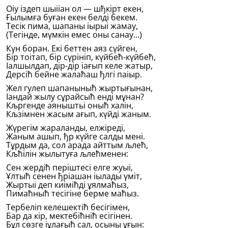
Оіу iздеп шыііан ол — шђкiрт екен,
Ғылымға буған екен белдi бекем.
Тесiк пима, шапаны іырыі жамау,
(Тегiнде, мүмкiн емес оны санау...)
Күн боран. Екi беттен аяз сүйген,
Бiр тоітап, бiр сүрiнiп, күйбећ-күйбећ,
Іалшылдап, дiр-дiр іағып келе жатыр,
Дерсiћ бейне жалаћаш ђлгi паіыр.
Жел гулеп шапаныныћ жыртығынан,
Іандай жылу сұрайсыћ ендi мұнан?
Кљргенде аяныштьi оныћ халiн,
Кљзiмнен жасым ағып, күйдi жаным.
Жүрегiм жараланды, елжiредi,
Жаным ашып, ђр күйге салды менi.
Тұрдым да, сол арада айттым љлећ,
Кљћiлiн жылытуға љлећменен:
Сен жердiћ перiштесi елге жуыі,
Ұлтыћ сенен ђріашан іылады үмiт,
Жыртыі деп киiмiћдi ұялмаћыз,
Пимаћныћ тесiгiне берме маћыз.
Тербелiп келешектiћ бесiгiмен,
Бар да кiр, мектебiћнiћ есiгiнен.
Бұл сөзге іұлағыћ сал, осыны ұғын: