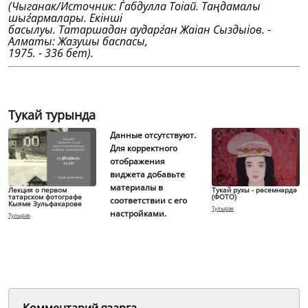
(Чыганак/Источник: Ѓабдулла Тоіай. Таңдамалы
шыѓармалары. Екiншi
басылуы. Татаршадан аударѓан Жаіан Сыздыіов. -
Алматы: Жазушы баспасы,
1975. - 336 бет).
Тукай турында
Данные отсутствуют.
Для корректного
отображения
виджета добавьте
материалы в
Лекция о первом
Тукай рухы - рәсемнәрдә
татарском фотографе
(ФОТО)
соответствии с его
Кыяме Зульфакарове
Тулырак
настройками.
Тулырак