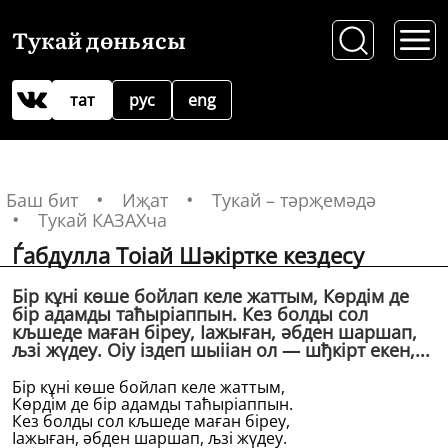
Тукай дөньясы
тат
рус
eng
Баш бит
Иҗат
Тукай – тәрҗемәдә
Тукай КАЗАХча
Ѓабдулла Тоіай Шәкiртке кездесу
Бiр кұнi көше бойлап келе жаттым, Көрдiм де
бiр адамды таћыріаппын. Кез болды сол
кљшеде маған бiреу, Іажыған, әбден шаршап,
љзi жүдеу. Оіу iздеп шыііан ол — шђкiрт екен,...
Бiр кұнi көше бойлап келе жаттым,
Көрдiм де бiр адамды таћыріаппын.
Кез болды сол кљшеде маған бiреу,
Іажыған, әбден шаршап, љзi жүдеу.