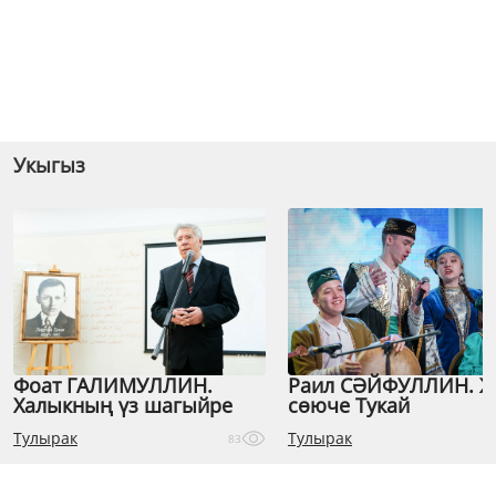
Укыгыз
Фоат ГАЛИМУЛЛИН.
Раил СӘЙФУЛЛИН. 
Халыкның үз шагыйре
сөюче Тукай
Тулырак
Тулырак
83