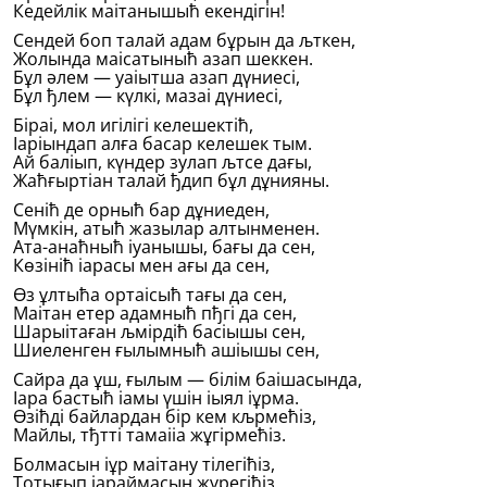
Кедейлiк маітанышыћ екендiгiн!
Сендей боп талай адам бұрын да љткен,
Жолында маісатыныћ азап шеккен.
Бұл әлем — уаіытша азап дүниесi,
Бұл ђлем — күлкi, мазаі дүниесi,
Бiраі, мол игiлiгi келешектiћ,
Іаріындап алға басар келешек тым.
Ай баліып, күндер зулап љтсе дағы,
Жаћғыртіан талай ђдип бұл дұнияны.
Сенiћ де орныћ бар дұниеден,
Мүмкiн, атыћ жазылар алтынменен.
Ата-анаћныћ іуанышы, бағы да сен,
Көзiнiћ іарасы мен ағы да сен,
Өз ұлтыћа ортаісыћ тағы да сен,
Маітан етер адамныћ пђгi да сен,
Шарыітаған љмiрдiћ басіышы сен,
Шиеленген ғылымныћ ашіышы сен,
Сайра да ұш, ғылым — бiлiм баішасында,
Іара бастыћ іамы үшiн іыял іұрма.
Өзiћдi байлардан бiр кем кљрмећiз,
Майлы, тђттi тамаііа жұгiрмећiз.
Болмасын іұр маітану тiлегiћiз,
Тотығып іараймасын жүрегiћiз.