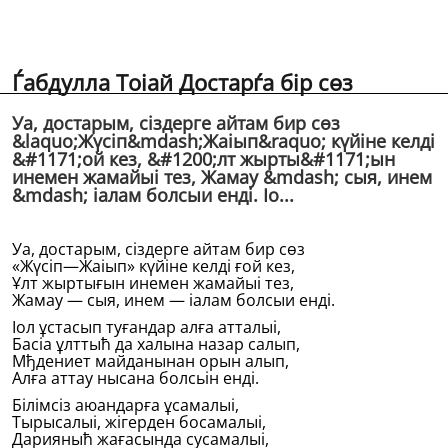
Ѓабдулла Тоіай Достарѓа бiр сөз
Уа, достарым, сiздерге айтам бир сөз
&laquo;Жүсiп&mdash;Жаіып&raquo; күйiне келдi
&#1171;ой кез, &#1200;лт жырты&#1171;ын
инемен жамайыі тез, Жамау &mdash; сыя, инем
&mdash; іалам болсыи ендi. Іо...
Уа, достарым, сiздерге айтам бир сөз
«Жүсiп—Жаіып» күйiне келдi ғой кез,
Ұлт жыртығын инемен жамайыі тез,
Жамау — сыя, инем — іалам болсыи ендi.
Іол ұстасып туғандар алға атталыі,
Басіа ұлттыћ да халына назар салып,
Мђдениет майданынан орын алып,
Алға аттау нысана болсьiн ендi.
Бiлiмсiз аюандарға ұсамалыі,
Тырысалыі, жiгерден босамалыі,
Дарияныћ жағасында сусамалыі,