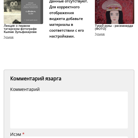
Данные отсутствуют.
Для корректного
отображения
виджета добавьте
материалы в
Лекция о первом
Тукай рухы - рәсемнәрдә
татарском фотографе
(ФОТО)
соответствии с его
Кыяме Зульфакарове
Тулырак
настройками.
Тулырак
Комментарий язарга
Комментарий
Исэм
*