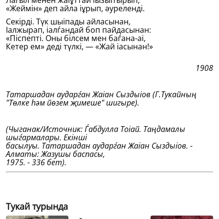
Лаѓыл менен жаіұттай іызыітырып,
«Жеймiн» деп айла іұрып, әурелендi.
Секiрдi. Түк шыіпады айласынан,
Іалжырап, іалѓандай боп пайдасынан:
«Пiспептi. Оны бiлсем мен баѓана-аі,
Кетер ем» дедi түлкi, — «Жай іасынан!»
1908
Татаршадан аударѓан Жаіан Сыздыіов (Г.Тукайның
"
Төлке һәм йөзем җимеше" шигыре).
(Чыганак/Источник: Ѓабдулла Тоіай. Таңдамалы
шыѓармалары. Екiншi
басылуы. Татаршадан аударѓан Жаіан Сыздыіов. -
Алматы: Жазушы баспасы,
1975. - 336 бет).
Тукай турында