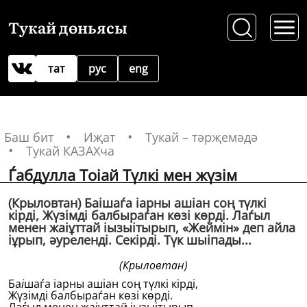
Тукай дөньясы
тат
рус
eng
Баш бит
Иҗат
Тукай – тәрҗемәдә
Тукай КАЗАХча
Ѓабдулла Тоіай Түлкi мен жүзiм
(Крыловтан) Баішаѓа іарны ашіан соң түлкi
кiрдi, Жүзiмдi балбыраѓан көзi көрдi. Лаѓыл
менен жаіұттай іызыітырып, «Жеймiн» деп айла
іұрып, әурелендi. Секiрдi. Түк шыіпады...
(Крыловтан)
Ба
і
шаѓа іарны ашіан соң түлкi кiрдi,
Жүзiмдi балбыраѓан көзi көрдi.