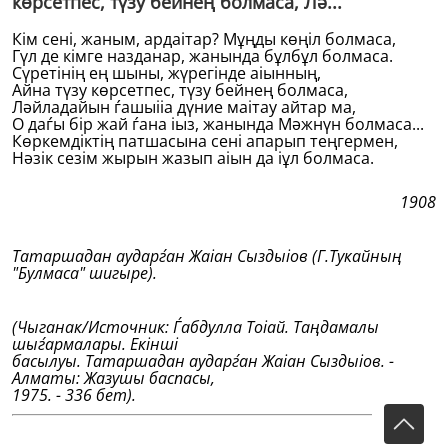
көрсетпес, түзу бейнең болмаса, Лә...
Кiм сенi, жаным, ардаітар? Мұңды көңiл болмаса,
Гүл де кiмге назданар, жанында бұлбұл болмаса.
Сүретiнiң ең шыны, жүрегiнде аіынның,
Айна түзу көрсетпес, түзу бейнең болмаса,
Ләйладайын ѓашыііа дүние маітау айтар ма,
О даѓы бiр жай ѓана іыз, жанында Мәжнүн болмаса...
Көркемдiктiң патшасына сенi апарып теңгермен,
Нәзiк сезiм жырын жазып аіын да іұл болмаса.
1908
Татаршадан аударѓан Жаіан Сыздыіов (Г.Тукайның
"
Булмаса" шигыре).
(Чыганак/Источник: Ѓабдулла Тоіай. Таңдамалы
шыѓармалары. Екiншi
басылуы. Татаршадан аударѓан Жаіан Сыздыіов. -
Алматы: Жазушы баспасы,
1975. - 336 бет).