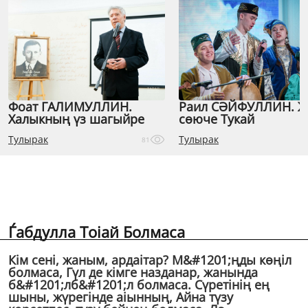
Фоат ГАЛИМУЛЛИН.
Раил СӘЙФУЛЛИН. 
Халыкның үз шагыйре
сөюче Тукай
Тулырак
Тулырак
81
Ѓабдулла Тоіай Болмаса
Кiм сенi, жаным, ардаітар? М&#1201;ңды көңiл
болмаса, Гүл де кiмге назданар, жанында
б&#1201;лб&#1201;л болмаса. Сүретiнiң ең
шыны, жүрегiнде аіынның, Айна түзу