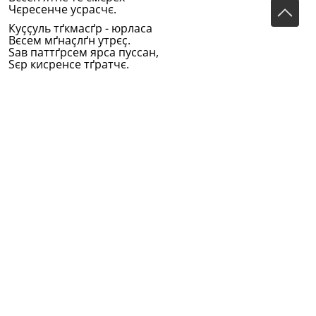
Чєресенче усрасчє.
Куҫҫуль тґкмасґр - юрласа
Вєсем мґнаҫлґн утрєҫ.
Ѕав паттґрсем ярса пуссан,
Ѕєр кисренсе тґратчє.
Чєнмесєр тґмґпґр текех,
Эпир чєлхесєр мар-ҫке.
Эс, халґх, хґвґн шґпчґкна,
Тархасшґн, упрасамччє.
*
Эпир халь ирєклє тинех.
Вилнисене манмастпґр.
Вєсем тєп турєҫ тєттєме.
Вєсем ялан пурнаҫҫє.
Мухтав та чыс паттґрсене!
Вєсем пире пиллерєҫ
Ѕєн ҫул, ҫак ирєклє ҫулпа
Малтан мала утасчє!
1905
Чуашчага В.Тургай тәрҗемәсе (Г.Тукайның "Хөррият
хакында" шигыре).