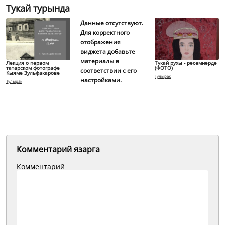
Тукай турында
Данные отсутствуют.
Для корректного
отображения
виджета добавьте
материалы в
Лекция о первом
Тукай рухы - рәсемнәрдә
татарском фотографе
(ФОТО)
соответствии с его
Кыяме Зульфакарове
Тулырак
настройками.
Тулырак
Комментарий язарга
Комментарий