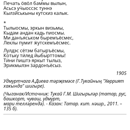
Печать ӧвӧл баммы вылын,
Асьсэ уӵыоссэс туннэ
Кылзйськыны кутскиз калык.
*
Тылыосмы, эркын визьмы,
Кыдам андан кадь пиосмы.
Ми данъяськом быремъёсмес,
Леклы пумит ӝутскемъёсмес.
Лулдэс сётэм батыръёсмы,
Котьку тӥлед йыбырттомы!
Тӥни пиштэ яркыт тылыз,
Эрикмылэн ӟардонъёсыз.
1905
Удмуртчага А.Диева тәрҗемәсе (Г.Тукайның "Хөррият
хакында" шигыре).
(Чыганак/Источник: Тукай Г.М. Шигырьләр (татар, рус,
башкорт, чуваш, удмурт,
мари телләрендә). - Казан: Татар. кит. нәшр., 2011. –
135 б).