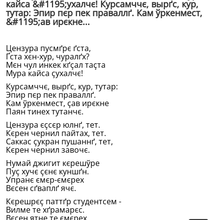
кайса &#1195;ухалчє! Курсамччє, вырґс, кур,
тутар: Эпир пєр пек праваллґ. Кам ўркенмест,
&#1195;ав ирєкне...
Цензура пусмґрє ґста,
Ґста хєн-хур, чуралґх?
Мєн чул инкек кґҫал таҫта
Мура кайса ҫухалчє!
Курсамччє, вырґс, кур, тутар:
Эпир пєр пек праваллґ.
Кам ўркенмест, ҫав ирєкне
Паян тинех тутанчє.
Цензура єҫсєр юлнґ, тет.
Кєрен чернил пайтах, тет.
Саккас ҫукран пушаннґ, тет,
Кєрен чернил завочє.
Нумай джигит кєрешўре
Пуҫ хучє ҫєнє куншґн.
Упранє ємєр-ємєрех
Вєсен сґваплґ ячє.
Кєрешрєҫ паттґр студентсем -
Вилме те хґрамарєс.
Вєсен ятне те ємєрех