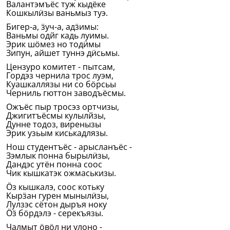
Валантэмъёс туж кыдёке
Кошкылӥзы ваньмыз туэ.
Бигер-а, ӟуч-а, адӟимы:
Ваньмы одйг кадь луимы.
Эрик шӧмез но тодӥмы
Зипун, айшет туннэ дӥсьмы.
Цензуро комитет - пытсам,
Гордэз чернила трос луэм,
Куашкаллязы ни со бӧрсьы
Черниль гюттон заводъёсмы.
Ожъёс пыр тросэз ортчизы,
Джигитъёсмы кулылйзы,
Дунне тодоз, виренызы
Эрик узьым киськадлязы.
Нош студентъёс - арысланъёс -
Зэмлык понна бырылӥзы,
Дандэс утён понна соос
Чик кышкатэк ожмаськизы.
Ӧз кышкалэ, соос котьку
Кырӟан гурен мынылӥзы,
Лулзэс сётон дыръя ноку
Ӧӟ бӧрдэлэ - серекъязы.
Чалмыт ӧвӧл ни улоно -