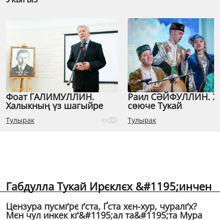
Фоат ГАЛИМУЛЛИН.
Раил СӘЙФУЛЛИН. 
Халыкның үз шагыйре
сөюче Тукай
Тулырак
Тулырак
93
Габдулла Тукай Ирєклєх &#1195;инчен
Цензура пусмґрє ґста, Ґста хєн-хур, чуралґх?
Мєн чул инкек кґ&#1195;ал та&#1195;та Мура