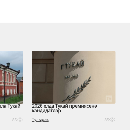
лла Тукай
2026 елда Тукай премиясенә
кандидатлар
Тулырак
85
85