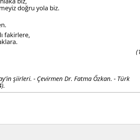
lâka biz,
meyiz doğru yola biz.
en.
 fakirlere,
aklara.
(
n şiirleri. - Çevirmen Dr. Fatma Őzkan. - Türk
).