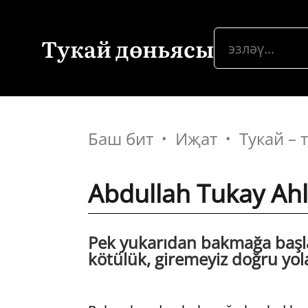
Тукай дөньясы
Баш бит
Иҗат
Тукай –
Abdullah Tukay Ahl
Pek yukarıdan bakmağa başlad
kötülük, giremeyiz doğru yola 