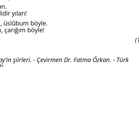
an.
dir yılan!
m, üslûbum böyle.
, çarığım böyle!
(
n şiirleri. - Çevirmen Dr. Fatma Őzkan. - Türk
).