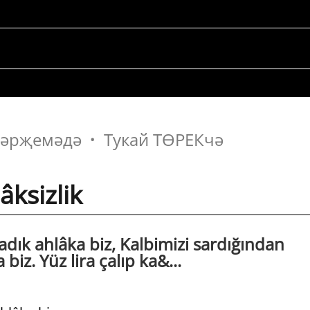
 тәрҗемәдә
Тукай ТӨРЕКчә
âksizlik
ık ahlâka biz, Kalbimizi sardığından
biz. Yüz lira çalıp ka&...