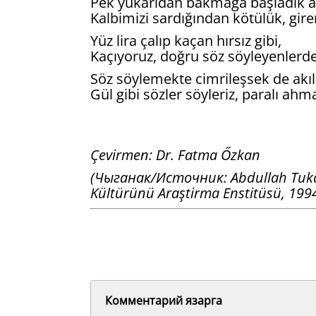
Pek yukarıdan bakmağa başladık ah
Kalbimizi sardığından kötülük, gire
Yüz lira çalıp kaçan hırsız gibi,
Kaçıyoruz, doğru söz söyleyenlerd
Söz söylemekte cimrileşsek de akıllı
Gül gibi sözler söyleriz, paralı ahm
Çevirmen: Dr. Fatma Őzkan
(Чыганак/Источник: Abdullah Tukay'i
Kültürünü Araştirma Enstitüsü, 1994
Комментарий язарга