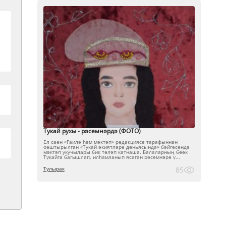
Тукай рухы - рәсемнәрдә (ФОТО)
Ел саен «Гаилә һәм мәктәп» редакциясе тарафыннан
оештырылган «Тукай әкиятләре дөньясында» бәйгесендә
мәктәп укучылары бик теләп катнаша. Балаларның бөек
Тукайга багышлап, илһамланып ясаган рәсемнәре ү...
Тулырак
85