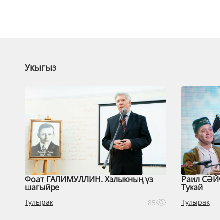
Укыгыз
Фоат ГАЛИМУЛЛИН. Халыкның үз
Раил СӘЙ
шагыйре
Тукай
Тулырак
Тулырак
85