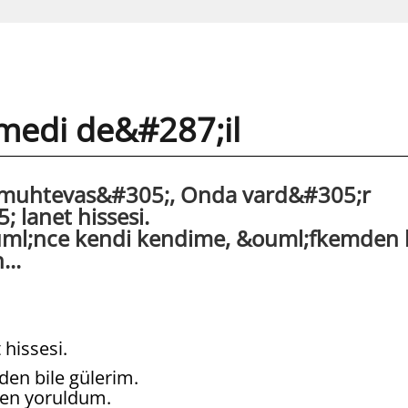
medi de&#287;il
n muhtevas&#305;, Onda vard&#305;r
 lanet hissesi.
;nce kendi kendime, &ouml;fkemden b
...
 hissesi.
en bile gülerim.
ten yoruldum.