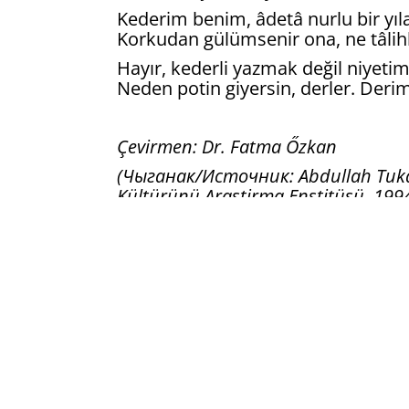
Kederim benim, âdetâ nurlu bir yıl
Korkudan gülümsenir ona, ne tâlihli
Hayır, kederli yazmak değil niyeti
Neden potin giyersin, derler. Derim
Çevirmen: Dr. Fatma Őzkan
(Чыганак/Источник: Abdullah Tukay'i
Kültürünü Araştirma Enstitüsü, 1994