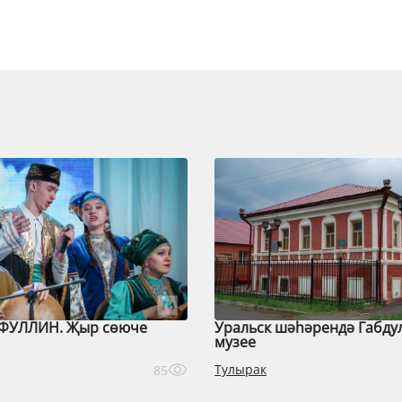
ФУЛЛИН. Җыр сөюче
Уральск шәһәрендә Габду
музее
Тулырак
85