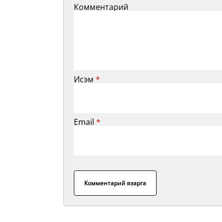
Комментарий
Исэм
*
Email
*
Комментарий язарга