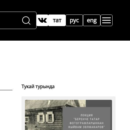
тат
рус
eng
Тукай турында