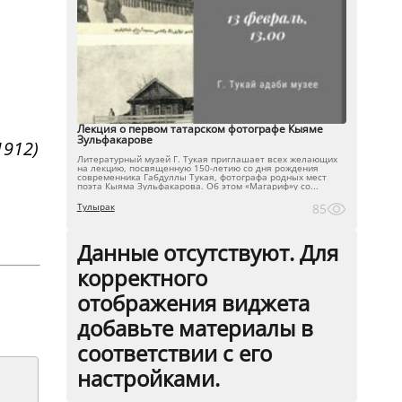
Лекция о первом татарском фотографе Кыяме
Зульфакарове
1912)
Литературный музей Г. Тукая приглашает всех желающих
на лекцию, посвященную 150-летию со дня рождения
современника Габдуллы Тукая, фотографа родных мест
поэта Кыяма Зульфакарова. Об этом «Магариф»у со...
Тулырак
85
Данные отсутствуют. Для
корректного
отображения виджета
добавьте материалы в
соответствии с его
настройками.