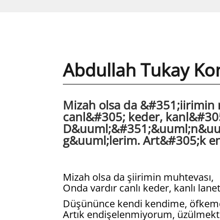
Abdullah Tukay Ko
Mizah olsa da &#351;iirimi
canl&#305; keder, kanl&#305;
D&uuml;&#351;&uuml;n&uuml
g&uuml;lerim. Art&#305;k en
Mizah olsa da şiirimin muhtevası,
Onda vardır canlı keder, kanlı lanet
Düşününce kendi kendime, öfkemd
Artık endişelenmiyorum, üzülmek