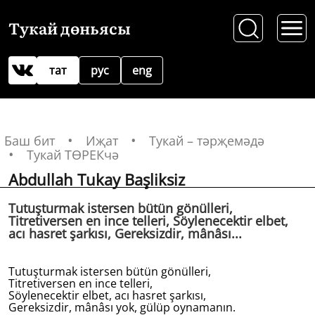
Тукай дөньясы
тат
рус
eng
Баш бит
Иҗат
Тукай – тәрҗемәдә
Тукай ТӨРЕКчә
Abdullah Tukay Başliksiz
Tutuşturmak istersen bütün gönülleri,
Titretiversen en ince telleri, Söylenecektir elbet,
acı hasret şarkısı, Gereksizdir, mânâsı...
Tutuşturmak istersen bütün gönülleri,
Titretiversen en ince telleri,
Söylenecektir elbet, acı hasret şarkısı,
Gereksizdir, mânâsı yok, gülüp oynamanın.