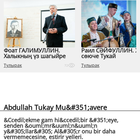
Фоат ГАЛИМУЛЛИН.
Раил СӘЙФУЛЛИН. 
Халыкның үз шагыйре
сөюче Тукай
Тулырак
Тулырак
72
Abdullah Tukay Mu&#351;avere
&Ccedil;ekme gam hi&ccedil;bir &#351;eye,
senden &ouml;mr&uuml;n&uuml;n
y&#305;llar&#305; Al&#305;r onu bir daha
vermemecesine, estirir yelleri.