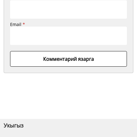
Email
*
Комментарий язарга
Укыгыз