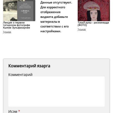
Данные отсутствуют.
Для корректного
отображения
виджета добавьте
материалы в
Лекция о первом
Тукай рухы - рәсемнәрдә
татарском фотографе
(ФОТО)
соответствии с его
Кыяме Зульфакарове
Тулырак
настройками.
Тулырак
Комментарий язарга
Комментарий
Исэм
*