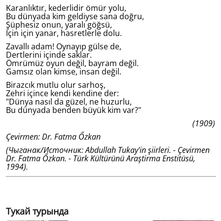
Karanlıktır, kederlidir ömür yolu,
Bu dünyada kim geldiyse sana doğru,
Şüphesiz onun, yaralı göğsü,
İçin için yanar, hasretlerle dolu.
Zavallı adam! Oynayıp gülse de,
Dertlerini içinde saklar.
Ömrümüz oyun değil, bayram değil.
Gamsız olan kimse, insan değil.
Birazcık mutlu olur sarhoş,
Zehri içince kendi kendine der:
"Dünya nasıl da güzel, ne huzurlu,
Bu dünyada benden büyük kim var?"
(1909)
Çevirmen: Dr. Fatma Őzkan
(Чыганак/Источник: Abdullah Tukay'in şiirleri. - Çevirmen
Dr. Fatma Őzkan. - Türk Kültürünü Araştirma Enstitüsü,
1994).
Тукай турында