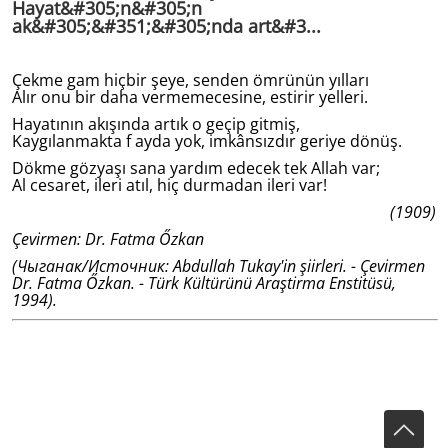
Hayat&#305;n&#305;n
ak&#305;&#351;&#305;nda art&#3...
Çekme gam hiçbir şeye, senden ömrünün yılları
Alır onu bir daha vermemecesine, estirir yelleri.
Hayatının akışında artık o geçip gitmiş,
Kaygılanmakta f ayda yok, imkânsızdır geriye dönüş.
Dökme gözyaşı sana yardım edecek tek Allah var;
Al cesaret, ileri atıl, hiç durmadan ileri var!
(1909)
Çevirmen: Dr. Fatma Őzkan
(Чыганак/Источник: Abdullah Tukay'in şiirleri. - Çevirmen
Dr. Fatma Őzkan. - Türk Kültürünü Araştirma Enstitüsü,
1994).