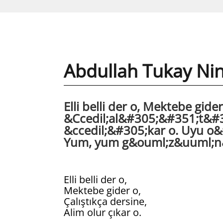
Abdullah Tukay Nin
Elli belli der o, Mektebe gider
&Ccedil;al&#305;&#351;t&#30
&ccedil;&#305;kar o. Uyu 
Yum, yum g&ouml;z&uuml;n&
Elli belli der o,
Mektebe gider o,
Çalıştıkça dersine,
Alim olur çıkar o.