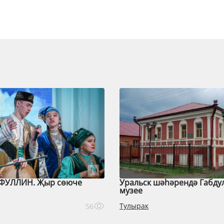
ФУЛЛИН. Җыр сөюче
Уральск шәһәрендә Габду
музее
Тулырак
56