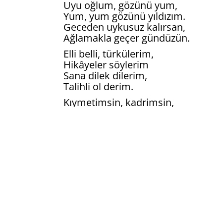
Uyu oğlum, gözünü yum,
Yum, yum gözünü yıldızım.
Geceden uykusuz kalırsan,
Ağlamakla geçer gündüzün.
Elli belli, türkülerim,
Hikâyeler söylerim
Sana dilek dilerim,
Talihli ol derim.
Kıymetimsin, kadrimsin,
Yüreğimsin, ciğerimsin,
Kıvancım, mutluluğum,
Tek sensin benim, sensin, sen!
Çevirmen: Dr. Fatma Őzkan
(Чыганак/Источник: Abdullah Tukay'i
Kültürünü Araştirma Enstitüsü, 1994