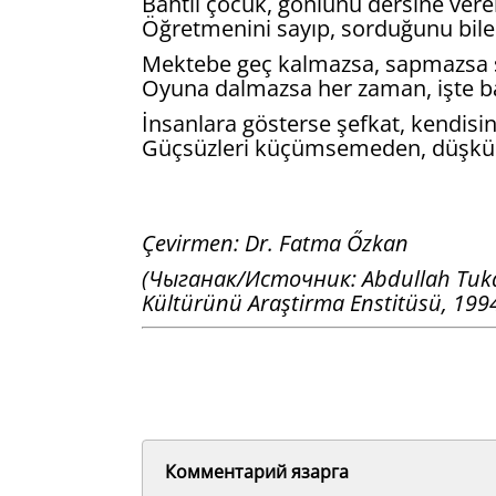
Bahtlı çocuk, gönlünü dersine vere
Öğretmenini sayıp, sorduğunu bile
Mektebe geç kalmazsa, sapmazsa s
Oyuna dalmazsa her zaman, işte b
İnsanlara gösterse şefkat, kendisi
Güçsüzleri küçümsemeden, düşkünl
Çevirmen: Dr. Fatma Őzkan
(Чыганак/Источник: Abdullah Tukay'i
Kültürünü Araştirma Enstitüsü, 1994
Комментарий язарга