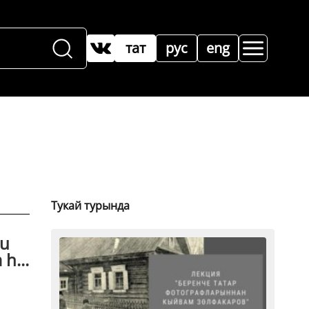
тат
рус
eng
Тукай турында
nu
h...