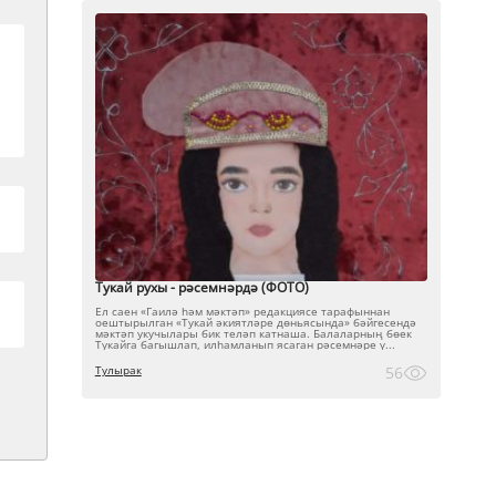
Тукай рухы - рәсемнәрдә (ФОТО)
Ел саен «Гаилә һәм мәктәп» редакциясе тарафыннан
оештырылган «Тукай әкиятләре дөньясында» бәйгесендә
мәктәп укучылары бик теләп катнаша. Балаларның бөек
Тукайга багышлап, илһамланып ясаган рәсемнәре ү...
Тулырак
56