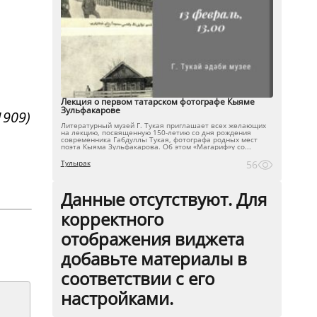
Лекция о первом татарском фотографе Кыяме
Зульфакарове
1909)
Литературный музей Г. Тукая приглашает всех желающих
на лекцию, посвященную 150-летию со дня рождения
современника Габдуллы Тукая, фотографа родных мест
поэта Кыяма Зульфакарова. Об этом «Магариф»у со...
Тулырак
56
Данные отсутствуют. Для
корректного
отображения виджета
добавьте материалы в
соответствии с его
настройками.