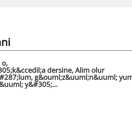
ni
 o,
5;k&ccedil;a dersine, Alim olur
o&#287;lum, g&ouml;z&uuml;n&uuml; yum
uuml; y&#305;...