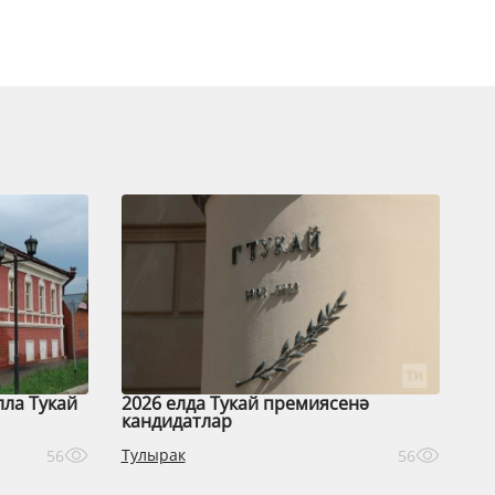
лла Тукай
2026 елда Тукай премиясенә
кандидатлар
Тулырак
56
56