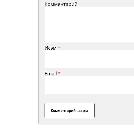
Комментарий
Исэм
*
Email
*
Комментарий язарга