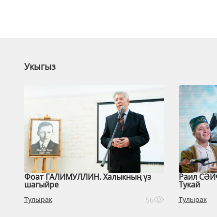
Укыгыз
Фоат ГАЛИМУЛЛИН. Халыкның үз
Раил СӘЙ
шагыйре
Тукай
Тулырак
Тулырак
56