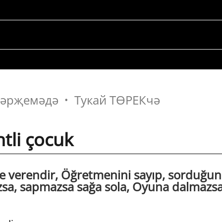
 тәрҗемәдә
Тукай ТӨРЕКчә
tli çocuk
ne verendir, Öğretmenini sayıp, sorduğu
sa, sapmazsa sağa sola, Oyuna dalmazsa 