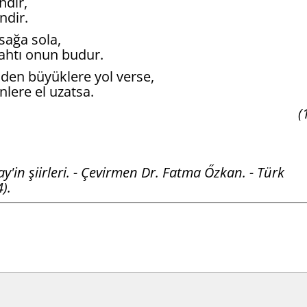
ndir,
ndir.
ağa sola,
ahtı onun budur.
nden büyüklere yol verse,
ere el uzatsa.
(
n şiirleri. - Çevirmen Dr. Fatma Őzkan. - Türk
).