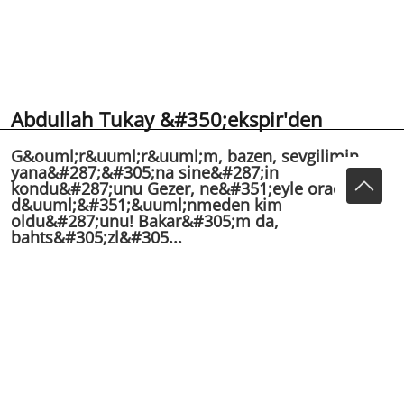
Abdullah Tukay &#350;ekspir'den
G&ouml;r&uuml;r&uuml;m, bazen, sevgilimin
yana&#287;&#305;na sine&#287;in
kondu&#287;unu Gezer, ne&#351;eyle orada,
d&uuml;&#351;&uuml;nmeden kim
oldu&#287;unu! Bakar&#305;m da,
bahts&#305;zl&#305...
Görürüm, bazen, sevgilimin yanağına sineğin
konduğunu
Gezer, neşeyle orada, düşünmeden kim olduğunu!
Bakarım da, bahtsızlığıma karşılık, sineğin bahtını
kıskanırım.
"Tanrı'm neden, sineğin yerinde ben olmadım" derim.
(1909)