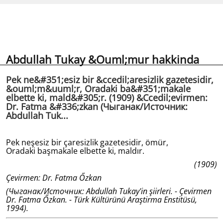
Abdullah Tukay &Ouml;mur hakkinda
Pek ne&#351;esiz bir &ccedil;aresizlik gazetesidir,
&ouml;m&uuml;r, Oradaki ba&#351;makale
elbette ki, mald&#305;r. (1909) &Ccedil;evirmen:
Dr. Fatma &#336;zkan (Чыганак/Источник:
Abdullah Tuk...
Pek neşesiz bir çaresizlik gazetesidir, ömür,
Oradaki başmakale elbette ki, maldır.
(1909)
Çevirmen: Dr. Fatma Őzkan
(Чыганак/Источник: Abdullah Tukay'in şiirleri. - Çevirmen
Dr. Fatma Őzkan. - Türk Kültürünü Araştirma Enstitüsü,
1994).