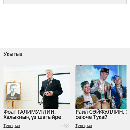
Укыгыз
Фоат ГАЛИМУЛЛИН.
Раил СӘЙФУЛЛИН. 
Халыкның үз шагыйре
сөюче Тукай
Тулырак
Тулырак
46