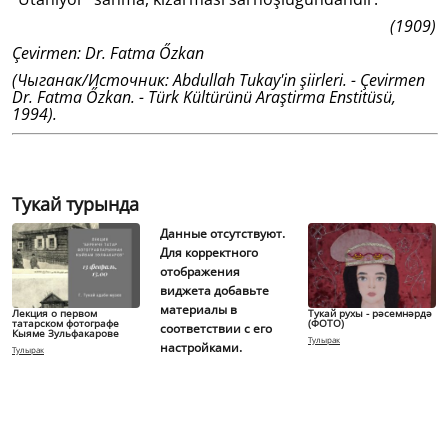
(1909)
Çevirmen: Dr. Fatma Őzkan
(Чыганак/Источник: Abdullah Tukay'in şiirleri. - Çevirmen
Dr. Fatma Őzkan. - Türk Kültürünü Araştirma Enstitüsü,
1994).
Тукай турында
Данные отсутствуют.
Для корректного
отображения
виджета добавьте
материалы в
Лекция о первом
Тукай рухы - рәсемнәрдә
татарском фотографе
(ФОТО)
соответствии с его
Кыяме Зульфакарове
Тулырак
настройками.
Тулырак