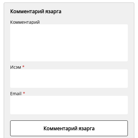
Комментарий язарга
Комментарий
Исэм
*
Email
*
Комментарий язарга