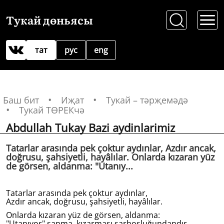
Тукай дөньясы
тат
рус
eng
Баш бит
Иҗат
Тукай – тәрҗемәдә
Тукай ТӨРЕКчә
Abdullah Tukay Bazi aydinlarimiz
Tatarlar arasında pek çoktur aydınlar, Azdır ancak,
doğrusu, şahsiyetli, hayâlılar. Onlarda kızaran yüz
de görsen, aldanma: "Utanıy...
Tatarlar arasında pek çoktur aydınlar,
Azdır ancak, doğrusu, şahsiyetli, hayâlılar.
Onlarda kızaran yüz de görsen, aldanma:
"Utanıyor" sanma, kızarması sarhoşluğundandır.