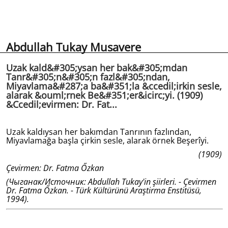
Abdullah Tukay Musavere
Uzak kald&#305;ysan her bak&#305;mdan
Tanr&#305;n&#305;n fazl&#305;ndan,
Miyavlama&#287;a ba&#351;la &ccedil;irkin sesle,
alarak &ouml;rnek Be&#351;er&icirc;yi. (1909)
&Ccedil;evirmen: Dr. Fat...
Uzak kaldıysan her bakımdan Tanrının fazlından,
Miyavlamağa başla çirkin sesle, alarak örnek Beşerîyi.
(1909)
Çevirmen: Dr. Fatma Őzkan
(Чыганак/Источник: Abdullah Tukay'in şiirleri. - Çevirmen
Dr. Fatma Őzkan. - Türk Kültürünü Araştirma Enstitüsü,
1994).