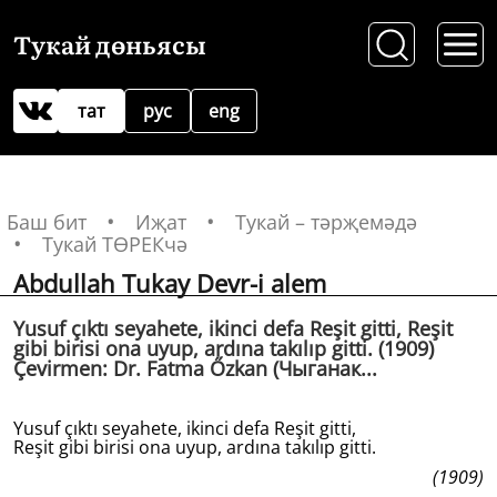
Тукай дөньясы
тат
рус
eng
Баш бит
Иҗат
Тукай – тәрҗемәдә
Тукай ТӨРЕКчә
Abdullah Tukay Devr-i alem
Yusuf çıktı seyahete, ikinci defa Reşit gitti, Reşit
gibi birisi ona uyup, ardına takılıp gitti. (1909)
Çevirmen: Dr. Fatma Őzkan (Чыганак...
Yusuf çıktı seyahete, ikinci defa Reşit gitti,
Reşit gibi birisi ona uyup, ardına takılıp gitti.
(1909)