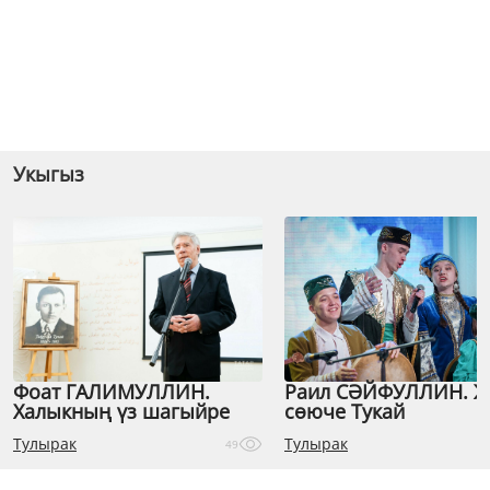
Укыгыз
Фоат ГАЛИМУЛЛИН.
Раил СӘЙФУЛЛИН. 
Халыкның үз шагыйре
сөюче Тукай
Тулырак
Тулырак
49