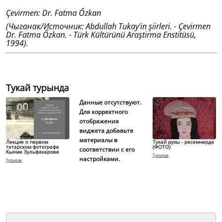
Çevirmen: Dr. Fatma Őzkan
(Чыганак/Источник: Abdullah Tukay'in şiirleri. - Çevirmen
Dr. Fatma Őzkan. - Türk Kültürünü Araştirma Enstitüsü,
1994).
Тукай турында
Данные отсутствуют.
Для корректного
отображения
виджета добавьте
материалы в
Лекция о первом
Тукай рухы - рәсемнәрдә
татарском фотографе
(ФОТО)
соответствии с его
Кыяме Зульфакарове
Тулырак
настройками.
Тулырак