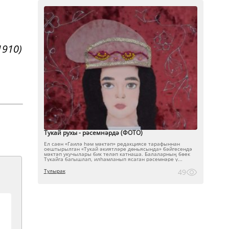
1910)
Тукай рухы - рәсемнәрдә (ФОТО)
Ел саен «Гаилә һәм мәктәп» редакциясе тарафыннан
оештырылган «Тукай әкиятләре дөньясында» бәйгесендә
мәктәп укучылары бик теләп катнаша. Балаларның бөек
Тукайга багышлап, илһамланып ясаган рәсемнәре ү...
Тулырак
49