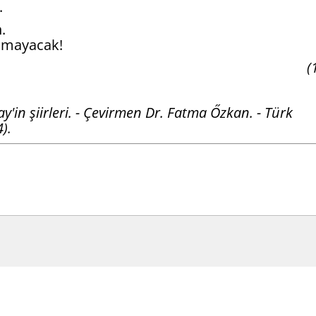
.
.
olmayacak!
(
n şiirleri. - Çevirmen Dr. Fatma Őzkan. - Türk
).