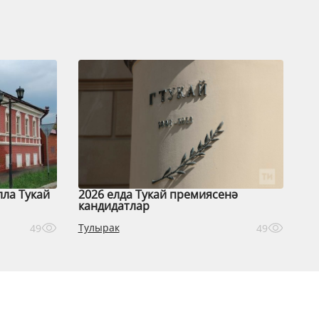
лла Тукай
2026 елда Тукай премиясенә
кандидатлар
Тулырак
49
49