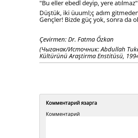
"Bu eller ebedî deyip, yere atılmaz"
Düştük, iki üuuml;ç adım gitmeden
Gençler! Bizde güç yok, sonra da 
Çevirmen: Dr. Fatma Őzkan
(Чыганак/Источник: Abdullah Tukay'i
Kültürünü Araştirma Enstitüsü, 1994
Комментарий язарга
Комментарий