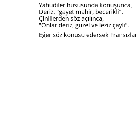
Yahudiler hususunda konuşunca,
Deriz, "gayet mahir, becerikli".
Çinlilerden söz açılınca,
"Onlar deriz, güzel ve leziz çaylı".
Eğer söz konusu edersek Fransızlar
Deriz; "Gayet, hünerli ve canlı".
İngilizler için de deriz:
"Pek gayretli ve varlıklı".
Söz Tatarlara gelince,
Söyleyecek söz bulamaz ve dersin o,
Çevirmen: Dr. Fatma Őzkan
(Чыганак/Источник: Abdullah Tukay'i
Kültürünü Araştirma Enstitüsü, 1994