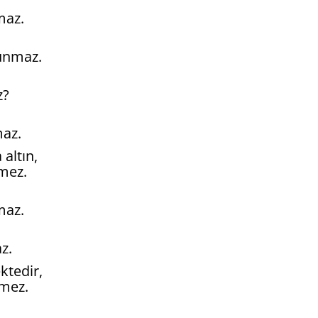
maz.
lunmaz.
z?
maz.
altın,
mez.
maz.
az.
ktedir,
nmez.