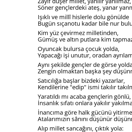
Zayıf düşer millet, yanılır yanılmaz,
Söner gençlerdeki ateş, yanar yan
Işıklı ve millî hislerle dolu gönülde
Bugün sıçanotu kadar bile nur bu
Kim yüz çevirmez milletinden,
Gümüş ve altın putlara kim tapma
Oyuncak bulursa çocuk yolda,
Yapacağı işi unutur, oradan ayrıla
Aynı şekilde gençler de görse yolda 
Zengin olmaktan başka şey düşün
Satıcılığa başlar bizdeki yazarlar,
Kendilerine "edip" ismi takılır takıl
Yaratıldı mı acaba gençlerin gönlü,
İnsanlık sıfatı onlara yakılır yakılm
İnancıma göre halk gücünü yitirme
Atalarımızın sânını düşünür düşü
Alıp millet sancağını, çıktık yola: