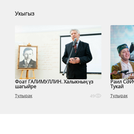
Укыгыз
Фоат ГАЛИМУЛЛИН. Халыкның үз
Раил СӘЙ
шагыйре
Тукай
Тулырак
Тулырак
49