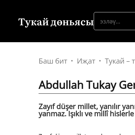
Тукай дөньясы
Баш бит
Иҗат
Тукай –
Abdullah Tukay Ge
Zayıf düşer millet, yanılır ya
yanmaz. Işıklı ve millî hisler