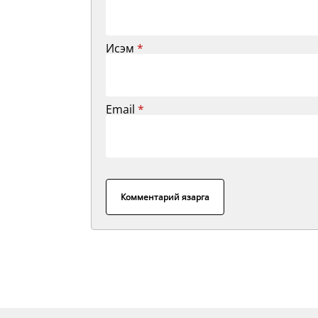
Исэм
*
Email
*
Комментарий язарга