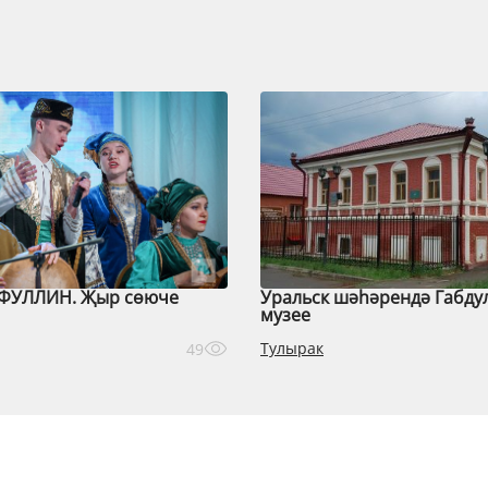
ФУЛЛИН. Җыр сөюче
Уральск шәһәрендә Габду
музее
Тулырак
49