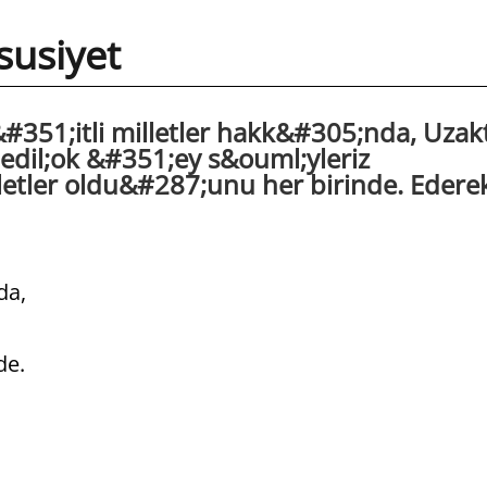
susiyet
351;itli milletler hakk&#305;nda, Uzak
dil;ok &#351;ey s&ouml;yleriz
etler oldu&#287;unu her birinde. Edere
da,
de.