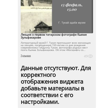
Лекция о первом татарском фотографе Кыяме
Зульфакарове
Литературный музей Г. Тукая приглашает всех желающих
на лекцию, посвященную 150-летию со дня рождения
современника Габдуллы Тукая, фотографа родных мест
поэта Кыяма Зульфакарова. Об этом «Магариф»у со...
Тулырак
49
Данные отсутствуют. Для
корректного
отображения виджета
добавьте материалы в
соответствии с его
настройками.