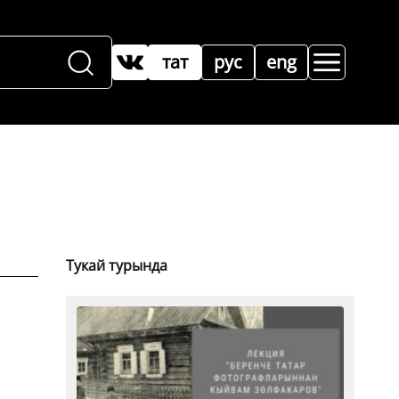
тат
рус
eng
Тукай турында