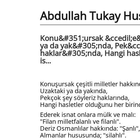
Abdullah Tukay Hu
Konu&#351;ursak &ccedil;e&#
ya da yak&#305;nda, Pek&cce
haklar&#305;nda, Hangi hasl
is...
Konuşursak çeşitli milletler hakkın
Uzaktaki ya da yakında,
Pekçok şey söyleriz haklarında,
Hangi hasletler olduğunu her birin
Ederek isnat onlara mülk ve malı:
"Filan milletfalanlı ve filanlı".
Deriz Osmanlılar hakkında: "Şanlı",
Almanlar hususunda; "silahlı".