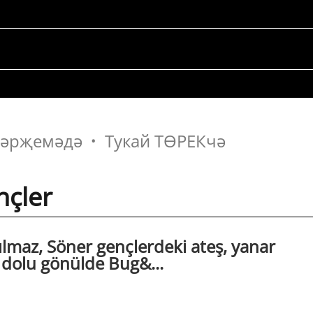
 тәрҗемәдә
Тукай ТӨРЕКчә
nçler
nılmaz, Söner gençlerdeki ateş, yanar
le dolu gönülde Bug&...