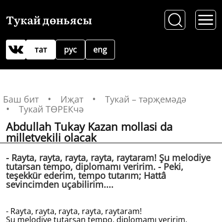
Тукай дөньясы
тат
рус
eng
Баш бит
Иҗат
Тукай – тәрҗемәдә
Тукай ТӨРЕКчә
Abdullah Tukay Kazan mollasi da
milletvekili olacak
- Rayta, rayta, rayta, rayta, raytaram! Şu melodiye
tutarsan tempo, diplomamı veririm. - Peki,
teşekkür ederim, tempo tutarım; Hattâ
sevincimden uçabilirim....
- Rayta, rayta, rayta, rayta, raytaram!
Şu melodiye tutarsan tempo, diplomamı veririm.