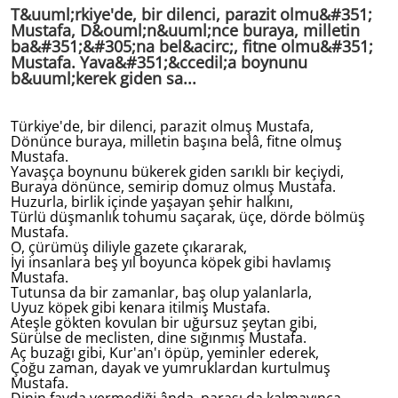
T&uuml;rkiye'de, bir dilenci, parazit olmu&#351;
Mustafa, D&ouml;n&uuml;nce buraya, milletin
ba&#351;&#305;na bel&acirc;, fitne olmu&#351;
Mustafa. Yava&#351;&ccedil;a boynunu
b&uuml;kerek giden sa...
Türkiye'de, bir dilenci, parazit olmuş Mustafa,
Dönünce buraya, milletin başına belâ, fitne olmuş
Mustafa.
Yavaşça boynunu bükerek giden sarıklı bir keçiydi,
Buraya dönünce, semirip domuz olmuş Mustafa.
Huzurla, birlik içinde yaşayan şehir halkını,
Türlü düşmanlık tohumu saçarak, üçe, dörde bölmüş
Mustafa.
O, çürümüş diliyle gazete çıkararak,
İyi insanlara beş yıl boyunca köpek gibi havlamış
Mustafa.
Tutunsa da bir zamanlar, baş olup yalanlarla,
Uyuz köpek gibi kenara itilmiş Mustafa.
Ateşle gökten kovulan bir uğursuz şeytan gibi,
Sürülse de meclisten, dine sığınmış Mustafa.
Aç buzağı gibi, Kur'an'ı öpüp, yeminler ederek,
Çoğu zaman, dayak ve yumruklardan kurtulmuş
Mustafa.