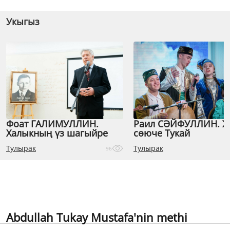
Укыгыз
Фоат ГАЛИМУЛЛИН.
Раил СӘЙФУЛЛИН. 
Халыкның үз шагыйре
сөюче Тукай
Тулырак
Тулырак
96
Abdullah Tukay Mustafa'nin methi