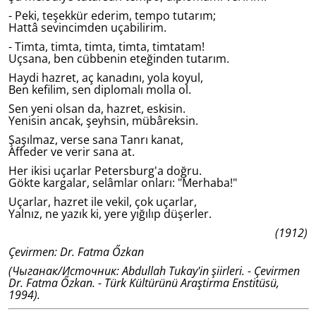
- Peki, teşekkür ederim, tempo tutarım;
Hattâ sevincimden uçabilirim.
- Timta, timta, timta, timta, timtatam!
Uçsana, ben cübbenin eteğinden tutarım.
Haydi hazret, aç kanadını, yola koyul,
Ben kefilim, sen diplomalı molla ol.
Sen yeni olsan da, hazret, eskisin.
Yenisin ancak, şeyhsin, mübâreksin.
Şaşılmaz, verse sana Tanrı kanat,
Affeder ve verir sana at.
Her ikisi uçarlar Petersburg'a doğru.
Gökte kargalar, selâmlar onları: "Merhaba!"
Uçarlar, hazret ile vekil, çok uçarlar,
Yalnız, ne yazık ki, yere yığılıp düşerler.
(1912)
Çevirmen: Dr. Fatma Őzkan
(Чыганак/Источник: Abdullah Tukay'in şiirleri. - Çevirmen
Dr. Fatma Őzkan. - Türk Kültürünü Araştirma Enstitüsü,
1994).