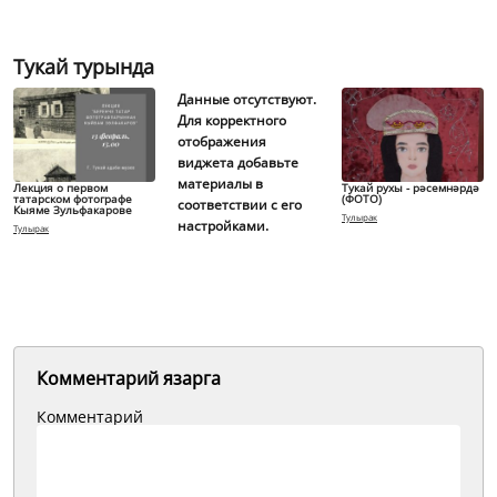
Тукай турында
Данные отсутствуют.
Для корректного
отображения
виджета добавьте
материалы в
Лекция о первом
Тукай рухы - рәсемнәрдә
татарском фотографе
(ФОТО)
соответствии с его
Кыяме Зульфакарове
Тулырак
настройками.
Тулырак
Комментарий язарга
Комментарий