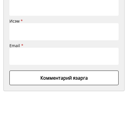
Исэм
*
Email
*
Комментарий язарга