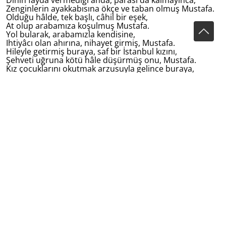
Dinin fayda vermediği ânda, parası da kalmayınca,
Zenginlerin ayakkabısına ökçe ve taban olmuş Mustafa.
Olduğu hâlde, tek başlı, câhil bir eşek,
At olup arabamıza koşulmuş Mustafa.
Yol bularak, arabamızla kendisine,
Ihtiyâcı olan ahırına, nihayet girmiş, Mustafa.
Hileyle getirmiş buraya, saf bir İstanbul kızını,
Şehveti uğruna kötü hâle düşürmüş onu, Mustafa.
Kız çocuklarını okutmak arzusuyla gelince buraya,
Daha gelir gelmez, ırzına dokunmuş, Mustafa.
Böylece, hayvanlığının, şehvetinin perdesini,
Bütün okuyan kızların yoluna karşı çekmiş Mustafa.
Nasıl sayayım, kusurlarını onun? Ben değilim muhâsibi!
Suçlulukta milyarder olarak tanınır, Mustafa.
(1912)
Çevirmen: Dr. Fatma Őzkan
(Чыганак/Источник: Abdullah Tukay'in şiirleri. - Çevirmen
Dr. Fatma Őzkan. - Türk Kültürünü Araştirma Enstitüsü,
1994).