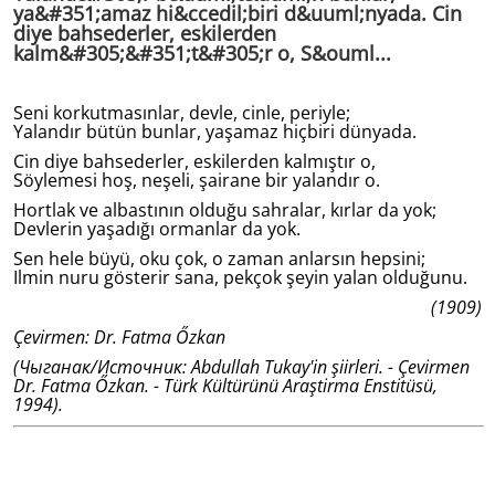
ya&#351;amaz hi&ccedil;biri d&uuml;nyada. Cin
diye bahsederler, eskilerden
kalm&#305;&#351;t&#305;r o, S&ouml...
Seni korkutmasınlar, devle, cinle, periyle;
Yalandır bütün bunlar, yaşamaz hiçbiri dünyada.
Cin diye bahsederler, eskilerden kalmıştır o,
Söylemesi hoş, neşeli, şairane bir yalandır o.
Hortlak ve albastının olduğu sahralar, kırlar da yok;
Devlerin yaşadığı ormanlar da yok.
Sen hele büyü, oku çok, o zaman anlarsın hepsini;
Ilmin nuru gösterir sana, pekçok şeyin yalan olduğunu.
(1909)
Çevirmen: Dr. Fatma Őzkan
(Чыганак/Источник: Abdullah Tukay'in şiirleri. - Çevirmen
Dr. Fatma Őzkan. - Türk Kültürünü Araştirma Enstitüsü,
1994).