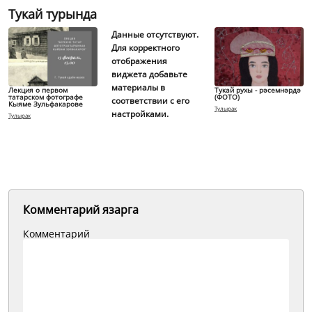
Тукай турында
Данные отсутствуют.
Для корректного
отображения
виджета добавьте
материалы в
Лекция о первом
Тукай рухы - рәсемнәрдә
татарском фотографе
(ФОТО)
соответствии с его
Кыяме Зульфакарове
Тулырак
настройками.
Тулырак
Комментарий язарга
Комментарий