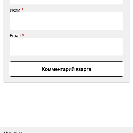
Исэм
*
Email
*
Комментарий язарга