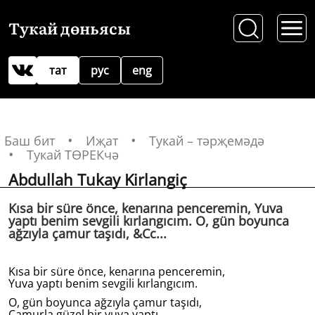
Тукай дөньясы
тат
рус
eng
Баш бит
Иҗат
Тукай – тәрҗемәдә
Тукай ТӨРЕКчә
Abdullah Tukay Kirlangiç
Kısa bir süre önce, kenarına penceremin, Yuva
yaptı benim sevgili kırlangıcım. O, gün boyunca
ağzıyla çamur taşıdı, &Cc...
Kısa bir süre önce, kenarına penceremin,
Yuva yaptı benim sevgili kırlangıcım.
O, gün boyunca ağzıyla çamur taşıdı,
Çamurla güzel bir yuva yaptı.