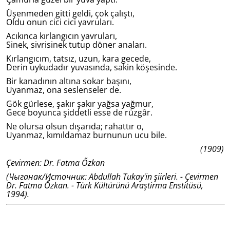
Üşenmeden gitti geldi, çok çalıştı,
Oldu onun cici cici yavruları.
Acıkınca kırlangıcın yavruları,
Sinek, sivrisinek tutup döner anaları.
Kırlangıcım, tatsız, uzun, kara gecede,
Derin uykudadır yuvasında, sakin köşesinde.
Bir kanadının altına sokar başını,
Uyanmaz, ona seslenseler de.
Gök gürlese, şakır şakır yağsa yağmur,
Gece boyunca şiddetli esse de rüzgâr.
Ne olursa olsun dışarıda; rahattır o,
Uyanmaz, kımıldamaz burnunun ucu bile.
(1909)
Çevirmen: Dr. Fatma Őzkan
(Чыганак/Источник: Abdullah Tukay'in şiirleri. - Çevirmen
Dr. Fatma Őzkan. - Türk Kültürünü Araştirma Enstitüsü,
1994).