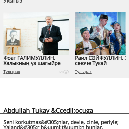
Укыгыз
Фоат ГАЛИМУЛЛИН.
Раил СӘЙФУЛЛИН. 
Халыкның үз шагыйре
сөюче Тукай
Тулырак
Тулырак
54
Abdullah Tukay &Ccedil;ocuga
Seni korkutmas&#305;nlar, devle, cinle, periyle;
Yaland&#305;r b&uuml;t&uuml;n bunlar,