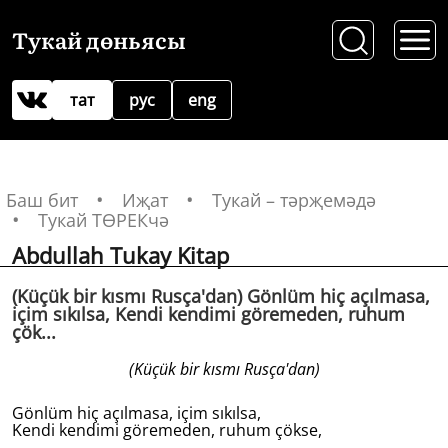
Тукай дөньясы
тат
рус
eng
Баш бит
Иҗат
Тукай – тәрҗемәдә
Тукай ТӨРЕКчә
Abdullah Tukay Kitap
(Küçük bir kısmı Rusça'dan) Gönlüm hiç açılmasa,
içim sıkılsa, Kendi kendimi göremeden, ruhum
çök...
(Küçük bir kısmı Rusça'dan)
Gönlüm hiç açılmasa, içim sıkılsa,
Kendi kendimi göremeden, ruhum çökse,