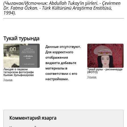
(Чыганак/Источник: Abdullah Tukay'in şiirleri. - Çevirmen
Dr. Fatma Őzkan. - Türk Kültürünü Araştirma Enstitüsü,
1994).
Тукай турында
Данные отсутствуют.
Для корректного
отображения
виджета добавьте
материалы в
Лекция о первом
Тукай рухы - рәсемнәрдә
татарском фотографе
(ФОТО)
соответствии с его
Кыяме Зульфакарове
Тулырак
настройками.
Тулырак
Комментарий язарга