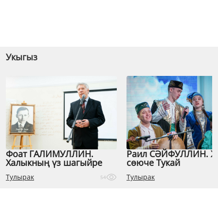
Укыгыз
Фоат ГАЛИМУЛЛИН.
Раил СӘЙФУЛЛИН. 
Халыкның үз шагыйре
сөюче Тукай
Тулырак
Тулырак
54