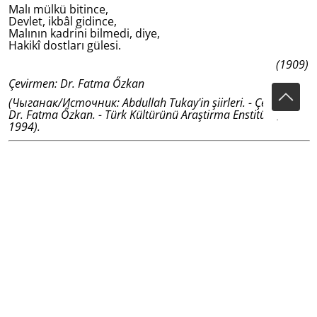
Malı mülkü bitince,
Devlet, ikbâl gidince,
Malının kadrini bilmedi, diye,
Hakikî dostları gülesi.
(1909)
Çevirmen: Dr. Fatma Őzkan
(Чыганак/Источник: Abdullah Tukay'in şiirleri. - Çevirmen
Dr. Fatma Őzkan. - Türk Kültürünü Araştirma Enstitüsü,
1994).