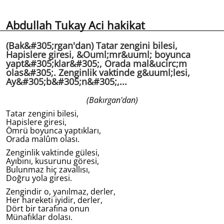
Abdullah Tukay Aci hakikat
(Bak&#305;rgan'dan) Tatar zengini bilesi,
Hapislere giresi, &Ouml;mr&uuml; boyunca
yapt&#305;klar&#305;, Orada mal&ucirc;m
olas&#305;. Zenginlik vaktinde g&uuml;lesi,
Ay&#305;b&#305;n&#305;,...
(Bakırgan'dan)
Tatar zengini bilesi,
Hapislere giresi,
Ömrü boyunca yaptıkları,
Orada malûm olası.
Zenginlik vaktinde gülesi,
Ayıbını, kusurunu göresi,
Bulunmaz hiç zavallısı,
Doğru yola giresi.
Zengindir o, yanılmaz, derler,
Her hareketi iyidir, derler,
Dört bir tarafına onun
Münafıklar dolası.