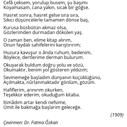
Cefâ çeksem, yorulup busem, şu başımı
Koyamasam, cana yakın, sıcak bir göğse.
Hasret sonra, hasret gelse sıra sıra,
Sıkıcı düşüncelerle tamamen dönse baş,
Kurusa büsbütün akmaz olsa,
Gözlerimden durmadan dökülen yaş.
O zaman ben, elime kitap alırım,
Onun faydalı sahifelerini karıştırırım;
Huzura kavuşur o ânda ruhum, bedenim,
Böylece, dertlerime derman bulurum.
Okuyarak buldum doğru yolu ve sözü,
Okumaktır, benim yol gösteren yıldızım;
Sevmemeğe başladım dünyanın küçüklüğünü,
Açılmakta, nûrlanmaktadır gönlüm, gözüm.
Hafiflerim, arınırım okurken,
Teşekkür ederim, okuduğum kitaba.
İtimâdım artar kendi nefsime,
Ümit ile bakmağa başlarım geleceğe.
(1909)
Çevirmen: Dr. Fatma Őzkan