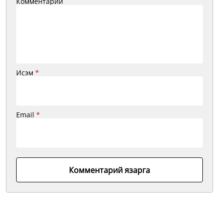
Комментарий
Исэм
*
Email
*
Комментарий язарга