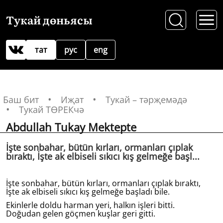
Тукай дөньясы
тат
рус
eng
Баш бит
Иҗат
Тукай – тәрҗемәдә
Тукай ТӨРЕКчә
Abdullah Tukay Mektepte
İşte sonbahar, bütün kırları, ormanları çıplak
bıraktı, İşte ak elbiseli sıkıcı kış gelmeğe başl...
İşte sonbahar, bütün kırları, ormanları çıplak bıraktı,
İşte ak elbiseli sıkıcı kış gelmeğe başladı bile.
Ekinlerle doldu harman yeri, halkın işleri bitti.
Doğudan gelen göçmen kuşlar geri gitti.