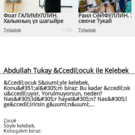
Фоат ГАЛИМУЛЛИН.
Раил СӘЙФУЛЛИН. 
Халыкның үз шагыйре
сөюче Тукай
Тулырак
Тулырак
55
Abdullah Tukay &Ccedil;ocuk ile Kelebek
&Ccedil;ocuk S&ouml;yle kelebek,
Konu&#351;al&#305;m biraz: Bu kadar &ccedil;ok
u&ccedil;uyor, Yorulmuyorsun, neden?
Nas&#305;ld&#305;r hayat&#305;n? Nas&#305;l
ge&ccedil;irirsin g&uuml;n&uuml;...
Çocuk
Söyle kelebek,
Konuşalım biraz: