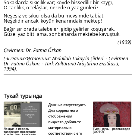
Sokaklarda sıkıcılık var; köyde hissedilir bir kaygı,
O canlılık, o telâşlar, nerede o yaz günleri?
Neşesiz ve sıkıcı olsa da bu mevsimde tabiat,
Neşelidir ancak, köyün kenarındaki mektep!
Bağırışır orada talebeler, gidip gelirler koşuşarak,
Güzel yaz bitti ama, sonbaharda mektebe kavuştuk.
(1909)
Çevirmen: Dr. Fatma Őzkan
(Чыганак/Источник: Abdullah Tukay'in şiirleri. - Çevirmen
Dr. Fatma Őzkan. - Türk Kültürünü Araştirma Enstitüsü,
1994).
Тукай турында
Данные отсутствуют.
Для корректного
отображения
виджета добавьте
материалы в
Лекция о первом
Тукай рухы - рәсемнәрдә
татарском фотографе
(ФОТО)
соответствии с его
Кыяме Зульфакарове