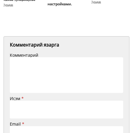
Тулырак
настройками.
Тулырак
Комментарий язарга
Комментарий
Исэм
*
Email
*