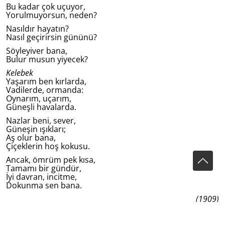
Bu kadar çok uçuyor,
Yorulmuyorsun, neden?
Nasıldır hayatın?
Nasıl geçirirsin gününü?
Söyleyiver bana,
Bulur musun yiyecek?
Kelebek
Yaşarım ben kırlarda,
Vadilerde, ormanda:
Oynarım, uçarım,
Güneşli havalarda.
Nazlar beni, sever,
Güneşin ışıkları;
Aş olur bana,
Çiçeklerin hoş kokusu.
Ancak, ömrüm pek kısa,
Tamamı bir gündür,
İyi davran, incitme,
Dokunma sen bana.
(1909)
Çevirmen: Dr. Fatma Őzkan