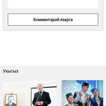
Комментарий язарга
Укыгыз