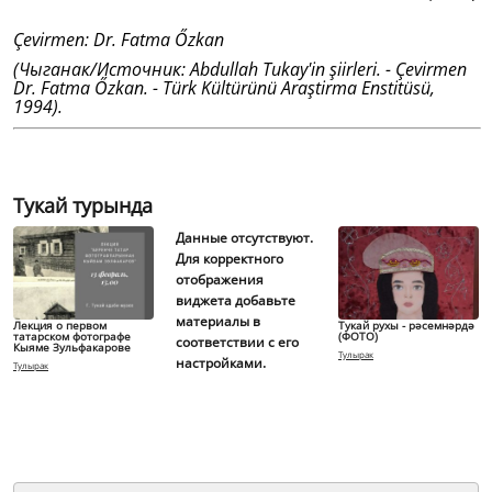
Çevirmen: Dr. Fatma Őzkan
(Чыганак/Источник: Abdullah Tukay'in şiirleri. - Çevirmen
Dr. Fatma Őzkan. - Türk Kültürünü Araştirma Enstitüsü,
1994).
Тукай турында
Данные отсутствуют.
Для корректного
отображения
виджета добавьте
материалы в
Лекция о первом
Тукай рухы - рәсемнәрдә
татарском фотографе
(ФОТО)
соответствии с его
Кыяме Зульфакарове
Тулырак
настройками.
Тулырак