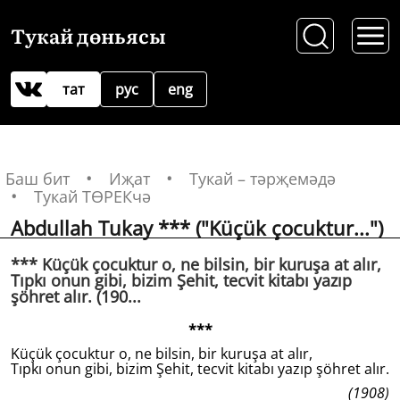
Тукай дөньясы
тат
рус
eng
Баш бит
Иҗат
Тукай – тәрҗемәдә
Тукай ТӨРЕКчә
Abdullah Tukay *** ("Küçük çocuktur...")
*** Küçük çocuktur o, ne bilsin, bir kuruşa at alır,
Tıpkı onun gibi, bizim Şehit, tecvit kitabı yazıp
şöhret alır. (190...
***
Küçük çocuktur o, ne bilsin, bir kuruşa at alır,
Tıpkı onun gibi, bizim Şehit, tecvit kitabı yazıp şöhret alır.
(1908)