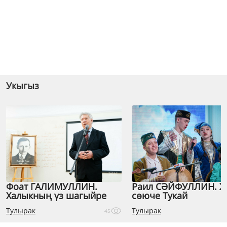
Укыгыз
Фоат ГАЛИМУЛЛИН.
Раил СӘЙФУЛЛИН. 
Халыкның үз шагыйре
сөюче Тукай
Тулырак
Тулырак
45