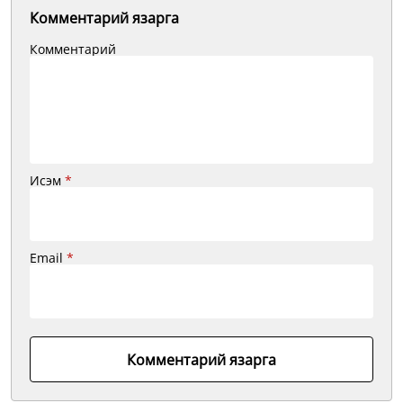
Комментарий язарга
Комментарий
Исэм
*
Email
*
Комментарий язарга