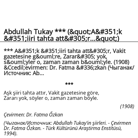
Abdullah Tukay *** (&quot;A&#351;k
&#351;iiri tahta att&#305;r...&quot;)
*** A&#351;k &#351;iiri tahta att&#305;r, Vakit
gazetesine g&ouml;re, Zarar&#305; yok,
s&ouml;yler o, zaman zaman b&ouml;yle. (1908)
&Ccedil;evirmen: Dr. Fatma &#336;zkan (Чыганак/
Источник: Ab...
***
Aşk şiiri tahta attır, Vakit gazetesine göre,
Zararı yok, söyler o, zaman zaman böyle.
(1908)
Çevirmen: Dr. Fatma Őzkan
(Чыганак/Источник: Abdullah Tukay'in şiirleri. - Çevirmen
Dr. Fatma Őzkan. - Türk Kültürünü Araştirma Enstitüsü,
1994).