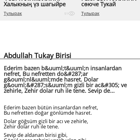
Халыкның үз шагыйре
сөюче Тукай
Тулырак
Тулырак
51
Abdullah Tukay Birisi
Ederim bazen b&uuml;t&uuml;n insanlardan
nefret, Bu nefretten do&#287;ar
g&ouml;nl&uuml;mde hasret. Dolar
g&ouml;&#287;s&uuml;m gizli bir ac&#305; ve
zehirle, Zehir dolar ruh ile tene. Sevip de...
Ederim bazen bütün insanlardan nefret,
Bu nefretten doğar gönlümde hasret.
Dolar göğsüm gizli bir acı ve zehirle,
Zehir dolar ruh ile tene.
Sevip de aldanan birisi gibi,