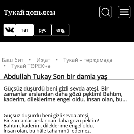
Тукай дөньясы
тат
рус
eng
Баш бит
Иҗат
Тукай – тәрҗемәдә
Тукай ТӨРЕКчә
Abdullah Tukay Son bir damla yaş
Güçsüz düşürdü beni gizli sevda ateşi, Bir
zamanlar arslandan daha gözü pektim! Bahtım,
kaderim, dileklerime engel oldu, İnsan olan, bu...
Güçsüz düşürdü beni gizli sevda ateşi,
Bir zamanlar arslandan daha gözü pektim!
Bahtım, kaderim, dileklerime engel oldu,
İnsan olan, bu hâle tahammül edemez.