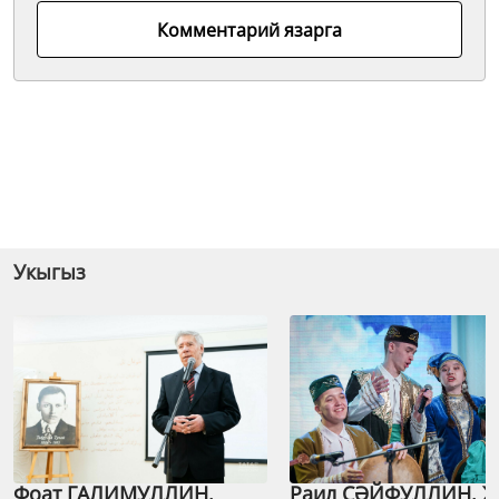
Комментарий язарга
Укыгыз
Фоат ГАЛИМУЛЛИН.
Раил СӘЙФУЛЛИН. 