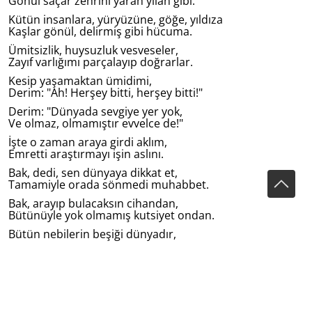
Gönül saçar zehrini yarah yılan gibi.
Kütün insanlara, yüryüzüne, göğe, yıldıza
Kaşlar gönül, delirmiş gibi hücuma.
Ümitsizlik, huysuzluk vesveseler,
Zayıf varlığımı parçalayıp doğrarlar.
Kesip yaşamaktan ümidimi,
Derim: "Ah! Herşey bitti, herşey bitti!"
Derim: "Dünyada sevgiye yer yok,
Ve olmaz, olmamıştır evvelce de!"
İşte o zaman araya girdi aklım,
Emretti araştırmayı işin aslını.
Bak, dedi, sen dünyaya dikkat et,
Tamamiyle orada sönmedi muhabbet.
Bak, arayıp bulacaksın cihandan,
Bütünüyle yok olmamış kutsiyet ondan.
Bütün nebilerin beşiği dünyadır,
Bütün velilerin mezarı dünyadır!
Ancak, bu sözlere gönlüm hiç inanmıyor,
Nefret ve yalnızlık beni terk etmiyor.
Yine de hiç ikna olamam,
Huysuz gönlüm birşey hissedemez.