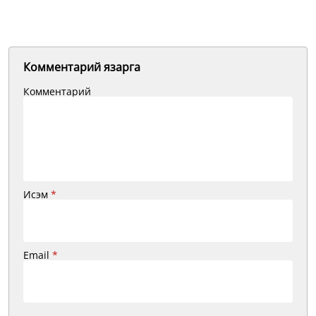
Комментарий язарга
Комментарий
Исэм
*
Email
*