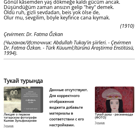
Gönül kâsemden yaş dökmeğe kaldı gücüm ancak.
Düşündüğüm zaman ansızın gelip "hey" demek.
Öldü ruh, gizli sevdadan, beis yok ölse de,
Olur mu, sevgilim, böyle keyfince cana kıymak.
(1910)
Çevirmen: Dr. Fatma Őzkan
(Чыганак/Источник: Abdullah Tukay'in şiirleri. - Çevirmen
Dr. Fatma Őzkan. - Türk Küuuml;ltürünü Araştirma Enstitüsü,
1994).
Тукай турында
Данные отсутствуют.
Для корректного
отображения
виджета добавьте
материалы в
Лекция о первом
Тукай рухы - рәсемнәрдә
татарском фотографе
(ФОТО)
соответствии с его
Кыяме Зульфакарове
Тулырак
настройками.
Тулырак