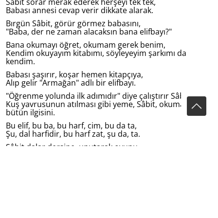
Sâbit sorar merak ederek herşeyi tek tek,
Babası annesi cevap verir dikkate alarak.
Bırgün Sâbit, görür görmez babasını,
"Baba, der ne zaman alacaksın bana elifbayı?"
Bana okumayı öğret, okumam gerek benim,
Kendim okuyayım kitabımı, söyleyeyim şarkımı da
kendim.
Babası şaşırır, koşar hemen kitapçıya,
Alıp gelir "Armağan" adlı bir elifbayı.
"Öğrenme yolunda ilk adımıdır" diye çalıştırır Sâbıt'i,
Kuş yavrusunun atılması gibi yeme, Sâbit, okumaya verir
bütün ilgisini.
Bu elif, bu ba, bu harf, cim, bu da ta,
Şu, dal harfidir, bu harf zat, şu da, ta.
Sâbit dalar dersine, unutarak oyunu,
Okumağa çalışır "Armağan"ı, bilmez geceyi, gündüzü.
Babasının aldığı kitap pek hoşuna gider,
Çarçabuk öğrenir, bütün harfleri.
Birgün çay içtikleri sırada, Sâbit okumaya başlar,
Babası ile annesi, şaşkınlıktan donup kalır.
Heceleyerek okur küçücük yavrucak,