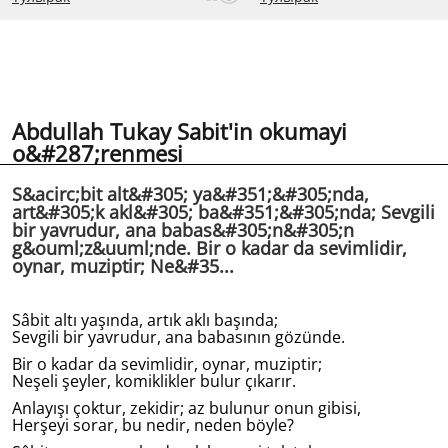
Abdullah Tukay Sabit'in okumayi
o&#287;renmesi
S&acirc;bit alt&#305; ya&#351;&#305;nda,
art&#305;k akl&#305; ba&#351;&#305;nda; Sevgili
bir yavrudur, ana babas&#305;n&#305;n
g&ouml;z&uuml;nde. Bir o kadar da sevimlidir,
oynar, muziptir; Ne&#35...
Sâbit altı yaşında, artık aklı başında;
Sevgili bir yavrudur, ana babasının gözünde.
Bir o kadar da sevimlidir, oynar, muziptir;
Neşeli şeyler, komiklikler bulur çıkarır.
Anlayışı çoktur, zekidir; az bulunur onun gibisi,
Herşeyi sorar, bu nedir, neden böyle?