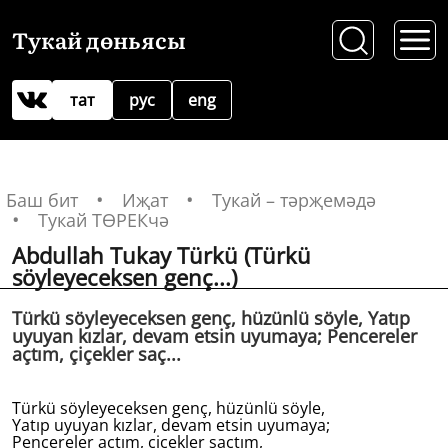
Тукай дөньясы
тат
рус
eng
Баш бит
Иҗат
Тукай – тәрҗемәдә
Тукай ТӨРЕКчә
Abdullah Tukay Türkü (Türkü
söyleyeceksen genç...)
Türkü söyleyeceksen genç, hüzünlü söyle, Yatıp
uyuyan kızlar, devam etsin uyumaya; Pencereler
açtım, çiçekler saç...
Türkü söyleyeceksen genç, hüzünlü söyle,
Yatıp uyuyan kızlar, devam etsin uyumaya;
Pencereler açtım, çiçekler saçtım,