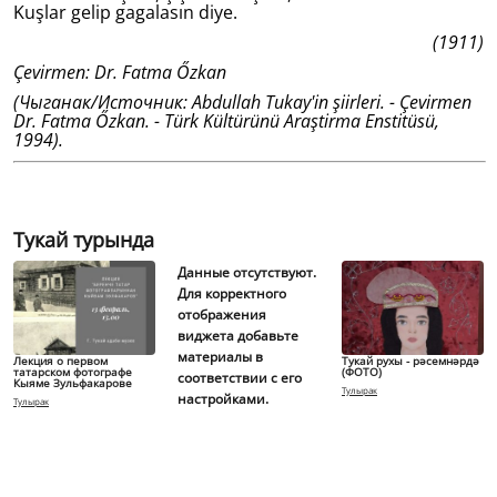
Kuşlar gelip gagalasın diye.
(1911)
Çevirmen: Dr. Fatma Őzkan
(Чыганак/Источник: Abdullah Tukay'in şiirleri. - Çevirmen
Dr. Fatma Őzkan. - Türk Kültürünü Araştirma Enstitüsü,
1994).
Тукай турында
Данные отсутствуют.
Для корректного
отображения
виджета добавьте
материалы в
Лекция о первом
Тукай рухы - рәсемнәрдә
татарском фотографе
(ФОТО)
соответствии с его
Кыяме Зульфакарове
Тулырак
настройками.
Тулырак