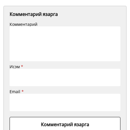
Комментарий язарга
Комментарий
Исэм
*
Email
*
Комментарий язарга