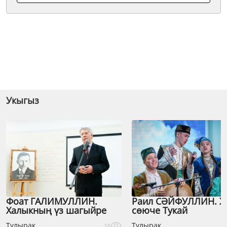
Укыгыз
Фоат ГАЛИМУЛЛИН.
Раил СӘЙФУЛЛИН. 
Халыкның үз шагыйре
сөюче Тукай
Тулырак
Тулырак
58