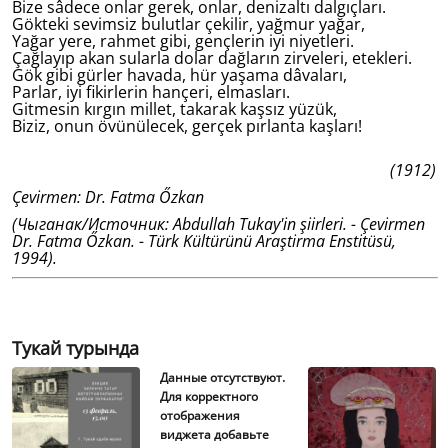
Bize sâdece onlar gerek, onlar, denizaltı dalgıçları.
Gökteki sevimsiz bulutlar çekilir, yağmur yağar,
Yağar yere, rahmet gibi, gençlerin iyi niyetleri.
Çağlayıp akan sularla dolar dağların zirveleri, etekleri.
Gök gibi gürler havada, hür yaşama dâvaları,
Parlar, iyi fikirlerin hançeri, elmasları.
Gitmesin kırgın millet, takarak kaşsız yüzük,
Biziz, onun övünülecek, gerçek pırlanta kaşları!
(1912)
Çevirmen: Dr. Fatma Őzkan
(Чыганак/Источник: Abdullah Tukay'in şiirleri. - Çevirmen
Dr. Fatma Őzkan. - Türk Kültürünü Araştirma Enstitüsü,
1994).
Тукай турында
Данные отсутствуют.
Для корректного
отображения
виджета добавьте