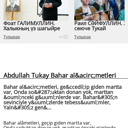
Фоат ГАЛИМУЛЛИН.
Раил СӘЙФУЛЛИН. 
Халыкның үз шагыйре
сөюче Тукай
Тулырак
Тулырак
80
Abdullah Tukay Bahar al&acirc;metleri
Bahar al&acirc;metleri, ge&ccedil;ip giden martta
var, Onda so&#287;uktan donan yok, marttan
&ouml;nceki g&uuml;nlerde var. Bahar&#305;n
sevinciyle y&uuml;zlerde tebess&uuml;mler,
Yaln&#305;z gen&...
Bahar alâmetleri, geçip giden martta var,
Onda soğuktan donan yok, marttan önceki günlerde