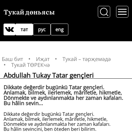
Тукай дөньясы
тат
рус
eng
Баш бит
Иҗат
Тукай – тәрҗемәдә
Тукай ТӨРЕКчә
Abdullah Tukay Tatar gençleri
Dikkate değerdir bugünkü Tatar gençleri.
Anlamak, bilmek, ilerlemek, mârifetle, hikmetle,
Dönmekte ve aydınlanmakta her zaman kafaları.
Bu hâlin sevin...
Dikkate değerdir bugünkü Tatar gençleri.
Anlamak, bilmek, ilerlemek, mârifetle, hikmetle,
Dönmekte ve aydınlanmakta her zaman kafaları.
Bu hâlin sevincini, ben öteden beri bilirim.