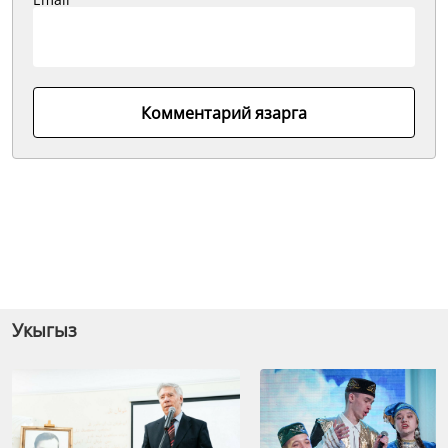
Комментарий язарга
Укыгыз