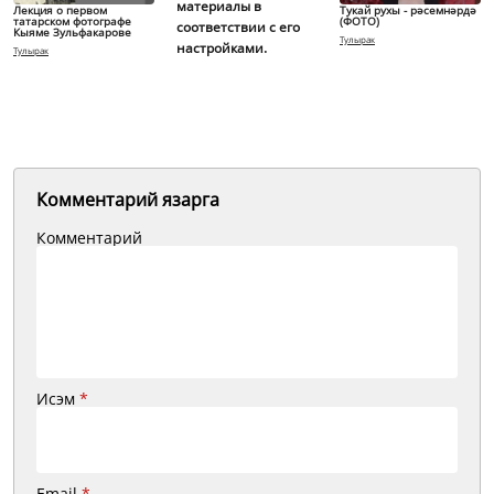
материалы в
Лекция о первом
Тукай рухы - рәсемнәрдә
татарском фотографе
(ФОТО)
соответствии с его
Кыяме Зульфакарове
Тулырак
настройками.
Тулырак
Комментарий язарга
Комментарий
Исэм
*
Email
*