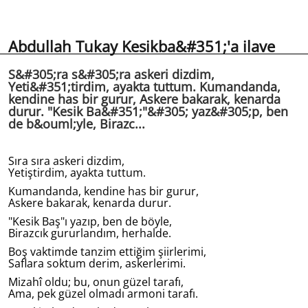
Abdullah Tukay Kesikba&#351;'a ilave
S&#305;ra s&#305;ra askeri dizdim,
Yeti&#351;tirdim, ayakta tuttum. Kumandanda,
kendine has bir gurur, Askere bakarak, kenarda
durur. "Kesik Ba&#351;"&#305; yaz&#305;p, ben
de b&ouml;yle, Birazc...
Sıra sıra askeri dizdim,
Yetiştirdim, ayakta tuttum.
Kumandanda, kendine has bir gurur,
Askere bakarak, kenarda durur.
"Kesik Baş"ı yazıp, ben de böyle,
Birazcık gururlandım, herhalde.
Boş vaktimde tanzim ettiğim şiirlerimi,
Saflara soktum derim, askerlerimi.
Mizahî oldu; bu, onun güzel tarafı,
Ama, pek güzel olmadı armoni tarafı.