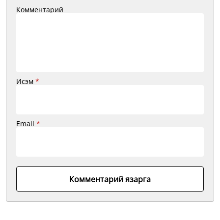
Комментарий
Исэм
*
Email
*
Комментарий язарга