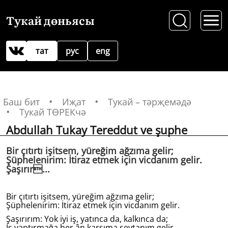
Тукай дөньясы
тат
рус
eng
Баш бит
Иҗат
Тукай – тәрҗемәдә
Тукай ТӨРЕКчә
Abdullah Tukay Tereddut ve şuphe
Bir çıtırtı işitsem, yüreğim ağzıma gelir;
Şüphelenirim: İtiraz etmek için vicdanım gelir.
Şaşırır...
Bir çıtırtı işitsem, yüreğim ağzıma gelir;
Şüphelenirim: İtiraz etmek için vicdanım gelir.
Şaşırırım: Yok iyi iş, yatınca da, kalkınca da;
İş yaptırmağa her ân karşıma şeytanım gelir.