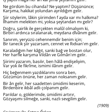
Ne gördüm bu cihanda? Ne yaptım? Düşününce;
Karşıma, hakikat yolundan ayrıldığım gelir.
Şiir söylerim, lâkin şiirimden f ayda var mı halkıma?
İlhamım melekten mi, yoksa şeytandan mı gelir?
Doğru, şairlik ile gerçekten malûl olmalıyım ki,
Birbiri ardınca sıralanarak, meydana dîvânım gelir.
Sanırım, yeryüzü cehennemdir benim için;
Bir tanecik şiir yazarsam, cennet ve Rıdvan'ım gelir.
Karaladığım her kâğıt, sanki bağ ve bostan olur,
Her harfle karşıma Vildân ve Gılmân'ım gelir.
Şiirimi yazarım, basılır, ben hâlâ endişeliyim,
Var yok ile fikrîme, ismimi ilânım gelir.
Hiç beğenmem yazdıklarımı sonra ben,
Gözümün önüne, her zaman noksanım gelir.
Bir ân gelir, her saadetten ümidimi keserim,
Birdenbire ikbâl adlı çolpanım gelir.
Parıldar o, göklerimde, ümidimi artırır,
Gözyaşımı silmeğe, sanki, nazlı sevgilim gelir.
(1909)