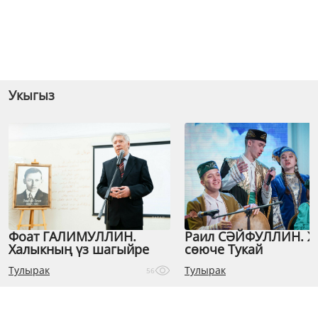
Укыгыз
Фоат ГАЛИМУЛЛИН.
Раил СӘЙФУЛЛИН. 
Халыкның үз шагыйре
сөюче Тукай
Тулырак
Тулырак
56