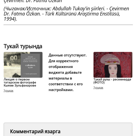
Çevirmen: Dr. Fatma Őzkan
(Чыганак/Источник: Abdullah Tukay'in şiirleri. - Çevirmen
Dr. Fatma Őzkan. - Türk Kültürünü Araştirma Enstitüsü,
1994).
Тукай турында
Данные отсутствуют.
Для корректного
отображения
виджета добавьте
материалы в
Лекция о первом
Тукай рухы - рәсемнәрдә
татарском фотографе
(ФОТО)
соответствии с его
Кыяме Зульфакарове
Тулырак
настройками.
Тулырак
Комментарий язарга