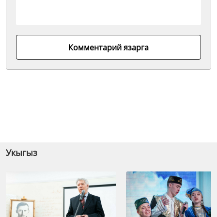
Комментарий язарга
Укыгыз