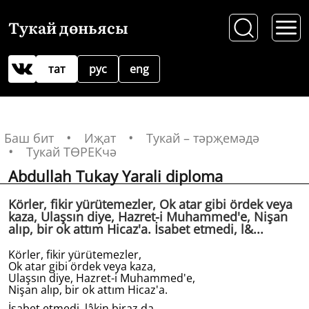
Тукай дөньясы
тат
рус
eng
Баш бит
Иҗат
Тукай – тәрҗемәдә
Тукай ТӨРЕКчә
Abdullah Tukay Yarali diploma
Körler, fikir yürütemezler, Ok atar gibi ördek veya
kaza, Ulaşsın diye, Hazret-i Muhammed'e, Nişan
alıp, bir ok attım Hicaz'a. İsabet etmedi, l&...
Körler, fikir yürütemezler,
Ok atar gibi ördek veya kaza,
Ulaşsın diye, Hazret-i Muhammed'e,
Nişan alıp, bir ok attım Hicaz'a.
İsabet etmedi, lâkin biraz da,