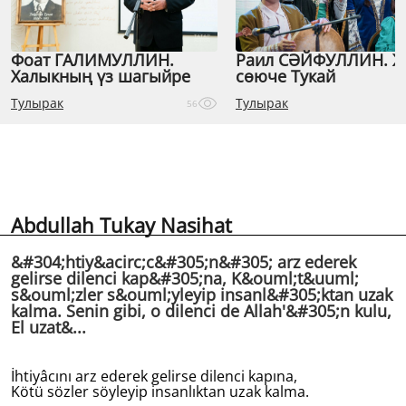
Фоат ГАЛИМУЛЛИН.
Раил СӘЙФУЛЛИН. 
Халыкның үз шагыйре
сөюче Тукай
Тулырак
Тулырак
56
Abdullah Tukay Nasihat
&#304;htiy&acirc;c&#305;n&#305; arz ederek
gelirse dilenci kap&#305;na, K&ouml;t&uuml;
s&ouml;zler s&ouml;yleyip insanl&#305;ktan uzak
kalma. Senin gibi, o dilenci de Allah'&#305;n kulu,
El uzat&...
İhtiyâcını arz ederek gelirse dilenci kapına,
Kötü sözler söyleyip insanlıktan uzak kalma.