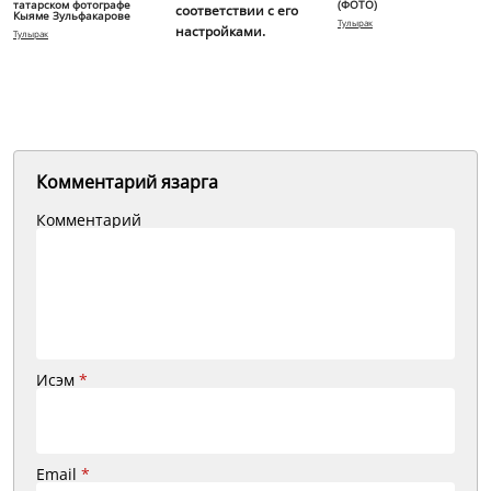
татарском фотографе
(ФОТО)
соответствии с его
Кыяме Зульфакарове
Тулырак
настройками.
Тулырак
Комментарий язарга
Комментарий
Исэм
*
Email
*