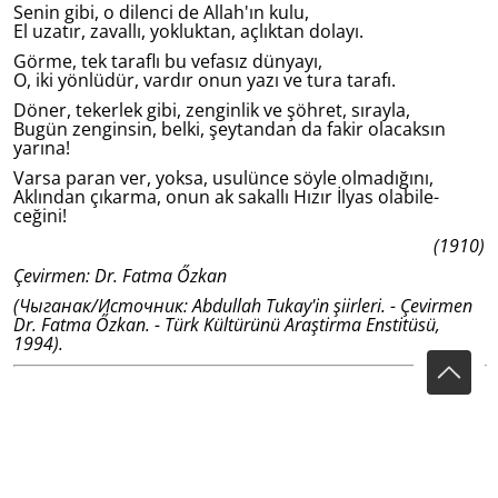
Senin gibi, o dilenci de Allah'ın kulu,
El uzatır, zavallı, yokluktan, açlıktan dolayı.
Görme, tek taraflı bu vefasız dünyayı,
O, iki yönlüdür, vardır onun yazı ve tura tarafı.
Döner, tekerlek gibi, zenginlik ve şöhret, sırayla,
Bugün zenginsin, belki, şeytandan da fakir olacaksın
yarına!
Varsa paran ver, yoksa, usulünce söyle olmadığını,
Aklından çıkarma, onun ak sakallı Hızır İlyas olabile­
ceğini!
(1910)
Çevirmen: Dr. Fatma Őzkan
(Чыганак/Источник: Abdullah Tukay'in şiirleri. - Çevirmen
Dr. Fatma Őzkan. - Türk Kültürünü Araştirma Enstitüsü,
1994).