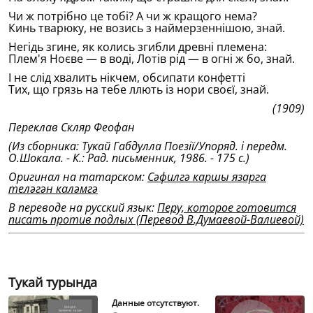
Чи ж потрiбно це тобi? А чи ж кращого нема?
Кинь тварюку, не возись з наймерзеннiшою, знай.
Негiдь згине, як колись згибли древнi племена:
Плем'я Ноєве — в водi, Лотiв рiд — в огнi ж бо, знай.
I не слiд хвалить нiкчем, обсипати конфеттi
Тих, що грязь на тебе ллють iз нори своєï, знай.
(1909)
Переклав Скляр Феофан
(Из сборника: Тукай Габдулла Поезiï/Упоряд. i передм.
О.Шокала. - К.: Рад. письменник, 1986. - 175 с.)
Оригинал на татарском:
Сәфилгә каршы язарга
теләгән каләмгә
В переводе на русский язык:
Перу, которое готовится
писать против подлых (Перевод В.Думаевой-Валиевой)
Тукай турында
Данные отсутствуют.