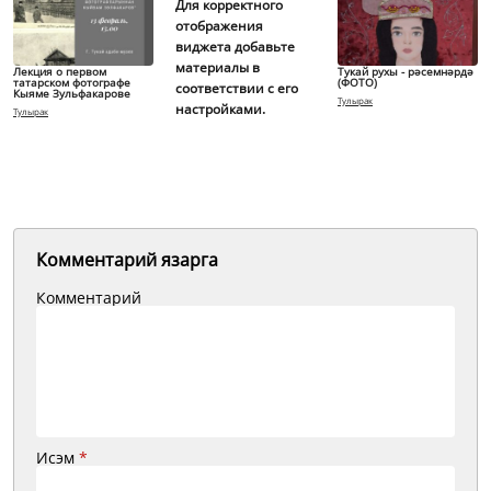
Для корректного
отображения
виджета добавьте
материалы в
Лекция о первом
Тукай рухы - рәсемнәрдә
татарском фотографе
(ФОТО)
соответствии с его
Кыяме Зульфакарове
Тулырак
настройками.
Тулырак
Комментарий язарга
Комментарий
Исэм
*