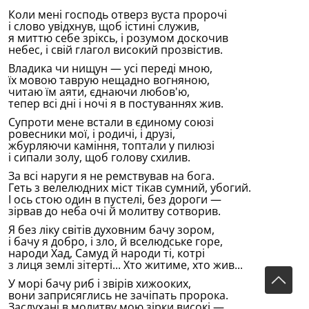
Коли менi господь отверз вуста пророчi
i слово увiдхнув, щоб iстинi служив,
я миттю себе зрiксь, i розумом доскочив
небес, i свiй глагол високий прозвiстив.
Владика чи нищун — усi передi мною,
ïх мовою таврую нещадно вогняною,
читаю ïм аяти, єднаючи любов'ю,
тепер всi днi i ночi я в постуваннях жив.
Супроти мене встали в єдиному союзi
ровесники моï, i родичi, i друзi,
жбурляючи камiння, топтали у пилюзi
i сипали золу, щоб голову схилив.
За всi наруги я не ремствував на бога.
Геть з велелюдних мiст тiкав сумний, убогий.
I ось стою один в пустелi, без дороги —
зiрвав до неба очi й молитву сотворив.
Я без лiку свiтiв духовним бачу зором,
i бачу я добро, i зло, й вселюдське горе,
народи Хад, Самуд й народи тi, котрi
з лиця землi зiтертi... Хто житиме, хто жив...
У морi бачу риб i звiрiв хижооких,
вони заприсяглись не зачiпать пророка.
Заслуханi в молитву мою зiрки високi —