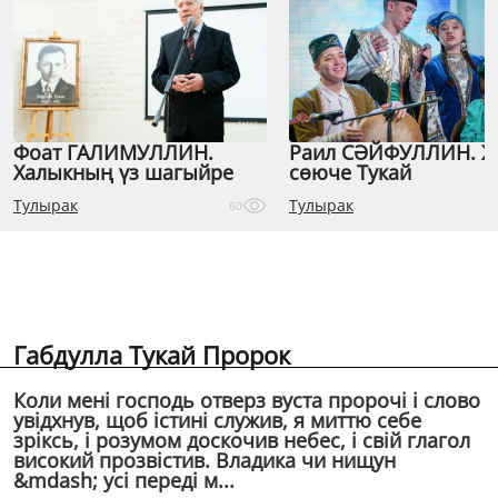
Фоат ГАЛИМУЛЛИН.
Раил СӘЙФУЛЛИН. 
Халыкның үз шагыйре
сөюче Тукай
Тулырак
Тулырак
60
Габдулла Тукай Пророк
Коли менi господь отверз вуста пророчi i слово
увiдхнув, щоб iстинi служив, я миттю себе
зрiксь, i розумом доскочив небес, i свiй глагол
високий прозвiстив. Владика чи нищун
&mdash; усi передi м...