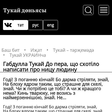
Тукай дөньясы
тат
рус
eng
Баш бит
Иҗат
Тукай – тәрҗемәдә
Тукай УКРАИНча
Габдулла Тукай До пера, що схотiло
написати про ницу людину
Годi! З поганню кiнчай! Бо дарма стрiляти, знай,
На блоху ядром таким, що страшне для скелi,
знай. Чи ж потрiбно це тобi? А чи ж кращого
нема? Кинь тварюку, не возись з
наймерзеннiшою, знай. Не...
Годi! З поганню кiнчай! Бо дарма стрiляти, знай,
На блоху ядром таким, що страшне для скелi, знай.