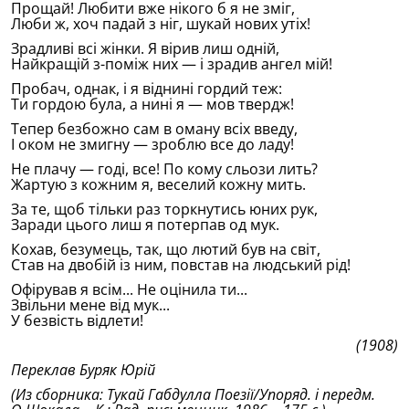
Прощай! Любити вже нiкого б я не змiг,
Люби ж, хоч падай з нiг, шукай нових утiх!
Зрадливi всi жiнки. Я вiрив лиш однiй,
Найкращiй з-помiж них — i зрадив ангел мiй!
Пробач, однак, i я вiднинi гордий теж:
Ти гордою була, а нинi я — мов твердж!
Тепер безбожно сам в оману всiх введу,
I оком не змигну — зроблю все до ладу!
Не плачу — годi, все! По кому сльози лить?
Жартую з кожним я, веселий кожну мить.
За те, щоб тiльки раз торкнутись юних рук,
Заради цього лиш я потерпав од мук.
Кохав, безумець, так, що лютий був на свiт,
Став на двобiй iз ним, повстав на людський рiд!
Офiрував я всiм... Не оцiнила ти...
Звiльни мене вiд мук...
У безвiсть вiдлети!
(1908)
Переклав Буряк Юрiй
(Из сборника: Тукай Габдулла Поезiï/Упоряд. i передм.