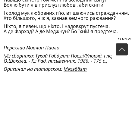
Волiю бути я в прислузi любовi, аби скнiти.
I солод мук любовних п'ю, втiшаючись стражданням.
Хто бiльшого, нiж я, зазнав земного раювання?
Нiхто, я певен, що нiхто. I надовкруг пустеча.
А де Фархад? А де Меджнун? Бо ïхнiй я предтеча.
(1908)
Переклав Мовчан Павло
(Из сборника: Тукай Габдулла Поезiï/Упоряд. i передм.
О.Шокала. - К.: Рад. письменник, 1986. - 175 с.)
Оригинал на татарском:
Мәхәббәт
В переводе на русский язык:
Любовь (Перевод В.Думаевой-Валиевой)
Любовь (Перевод В.Тушновой)