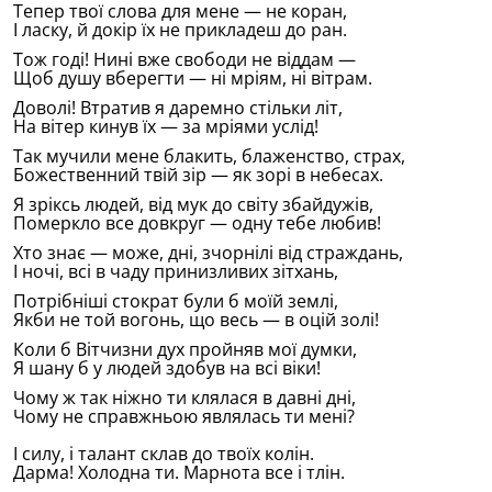
Тепер твоï слова для мене — не коран,
I ласку, й докiр ïх не прикладеш до ран.
Тож годi! Нинi вже свободи не вiддам —
Щоб душу вберегти — нi мрiям, нi вiтрам.
Доволi! Втратив я даремно стільки лiт,
На вiтер кинув ïх — за мрiями услiд!
Так мучили мене блакить, блаженство, страх,
Божественний твiй зiр — як зорi в небесах.
Я зрiксь людей, вiд мук до свiту збайдужiв,
Померкло все довкруг — одну тебе любив!
Хто знає — може, днi, зчорнiлi вiд страждань,
I ночi, всi в чаду принизливих зiтхань,
Потрiбнiшi стократ були б моïй землi,
Якби не той вогонь, що весь — в оцiй золi!
Коли б Вiтчизни дух пройняв моï думки,
Я шану б у людей здобув на всi вiки!
Чому ж так нiжно ти клялася в давнi днi,
Чому не справжньою являлась ти менi?
I силу, i талант склав до твоïх колiн.
Дарма! Холодна ти. Марнота все i тлiн.