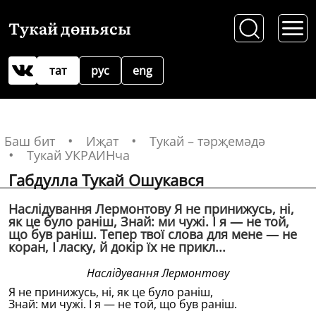
Тукай дөньясы
тат
рус
eng
Баш бит
Иҗат
Тукай – тәрҗемәдә
Тукай УКРАИНча
Габдулла Тукай Ошукався
Наслiдування Лермонтову Я не принижусь, нi,
як це було ранiш, Знай: ми чужi. I я — не той,
що був ранiш. Тепер твоï слова для мене — не
коран, I ласку, й докiр ïх не прикл...
Наслiдування Лермонтову
Я не принижусь, нi, як це було ранiш,
Знай: ми чужi. I я — не той, що був ранiш.