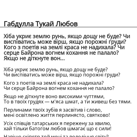
Габдулла Тукай Любов
Хiба укриє землю рунь, якщо дощу не буде? Чи
виспiватись може вiрш, якщо порожнi груди?
Кого з поетiв на землi краса не надихала? Чи
серце Байрона вогнем кохання не палало?
Якщо не дiткнуте вон...
Хiба укриє землю рунь, якщо дощу не буде?
Чи виспiватись може вiрш, якщо порожнi груди?
Кого з поетiв на землi краса не надихала?
Чи серце Байрона вогнем кохання не палало?
Якщо не дiткнуте воно високими чуттями,
То в твоïх грудях — м'яса шмат, а ти живеш без тями.
Перлинами твоïх зубiв я засвiтив i слово,
менi освiтлено життя перлинясто, святково!
Усiх спiвцiв татарських я пережену за хвилю,
хай тiльки батогом любов шмагає що є сили!
Навiщо скiпетр той менi та володiння свiту?