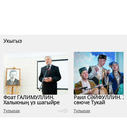
Укыгыз
Фоат ГАЛИМУЛЛИН.
Раил СӘЙФУЛЛИН. 
Халыкның үз шагыйре
сөюче Тукай
Тулырак
Тулырак
64