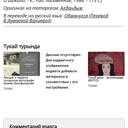
О.Шокала. - К.: Рад. письменник, 1986. - 175 с.)
Оригинал на татарском:
Алдандым
В переводе на русский язык:
Обманулся (Перевод
В.Думаевой-Валиевой)
Тукай турында
Данные отсутствуют.
Для корректного
отображения
виджета добавьте
материалы в
Лекция о первом
Тукай рухы - рәсемнәрдә
татарском фотографе
(ФОТО)
соответствии с его
Кыяме Зульфакарове
Тулырак
настройками.
Тулырак
Комментарий язарга