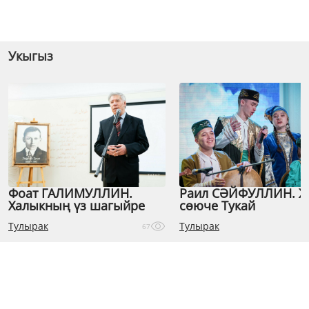
Укыгыз
Фоат ГАЛИМУЛЛИН.
Раил СӘЙФУЛЛИН. 
Халыкның үз шагыйре
сөюче Тукай
Тулырак
Тулырак
67