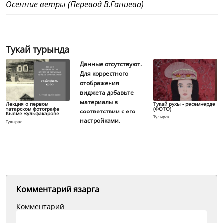
Осенние ветры (Перевод В.Ганиева)
Тукай турында
Данные отсутствуют.
Для корректного
отображения
виджета добавьте
материалы в
Лекция о первом
Тукай рухы - рәсемнәрдә
татарском фотографе
(ФОТО)
соответствии с его
Кыяме Зульфакарове
Тулырак
настройками.
Тулырак
Комментарий язарга
Комментарий