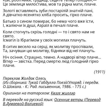
«Ви, робiтники, трудящi, сидите тепер голоднi»,—
Це землиця милостива, мов та рiдна мати, плаче.
Золотi вставляють зуби постарiлiй знатнiй панi,
А дiвчатко-ясенятко хлiба просить, гiрко плаче.
Батько з сином помирає, бо нема чого вже ïсти,
I, жалiючи ïх душi, Азраïл в печалi плаче.
Коли стогнуть скрiзь голоднi — то i свято нам не
свято.
Iсмагiл iз Iбрагiмом у своïх могилах плачуть.
В ситих весело на серцi, як молитву проспiвали,
Та, зачувши цю молитву, бiдняки вiд неï плачуть.
Нiч осiння. Страшно, темно. А надворi вiтер плаче...
Вiтер — звiстка. Перед смертю люд голодний гiрко
плаче.
(1911)
Переклав Жолдак Олесь
(Из сборника: Тукай Габдулла Поезiï/Упоряд. i передм.
О.Шокала. - К.: Рад. письменник, 1986. - 175 с.)
Оригинал на татарском:
Көзге җилләр
В переводе на русский язык:
Осенние ветры (Перевод
В.Думаевой-Валиевой)