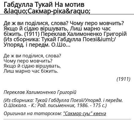
Габдулла Тукай На мотив
&laquo;Сакмар-рiка&raquo;
Де ж ви подiлися, слова? Чому перо мовчить?
Якщо й сiдаю вiршувать, Лиш марно час
бiжить. (1911) Переклав Халимоненко Григорiй
(Из сборника: Тукай Габдулла Поезi&iuml;/
Упоряд. i передм. О.Шо...
Де ж ви подiлися, слова?
Чому перо мовчить?
Якщо й сiдаю вiршувать,
Лиш марно час бiжить.
(1911)
Переклав Халимоненко Григорiй
(Из сборника: Тукай Габдулла Поезiï/Упоряд. i передм.
О.Шокала. - К.: Рад. письменник, 1986. - 175 с.)
Оригинал на татарском:
"Сакмар суы" көенә