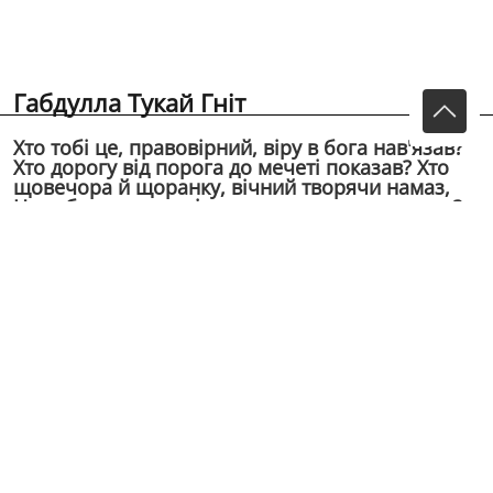
Габдулла Тукай Гнiт
Хто тобi це, правовiрний, вiру в бога нав'язав?
Хто дорогу вiд порога до мечетi показав? Хто
щовечора й щоранку, вiчний творячи намаз,
На забруднену долiвку падать строго наказав?
Ти бредеш, як то...
Хто тобi це, правовiрний, вiру в бога нав'язав?
Хто дорогу вiд порога до мечетi показав?
Хто щовечора й щоранку, вiчний творячи намаз,
На забруднену долiвку падать строго наказав?
Ти бредеш, як той калiка, замiсть дiяти й рости,
О слiпе знаряддя сили, бiдна жертво темноти!
Що ти знаєш? Хто почує наболiлий голос твiй?
Перед богом, кажеш, свiдчиш?! Та який же свiдок ти?!
Адже навiть вiльно дихать заборонено тобi,
Тiльки стогоном покiрним ти противишся злобi...
Вiра в бога павутинням заплела для тебе свiт...