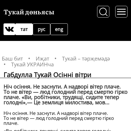
Тукай дөньясы
тат
рус
eng
Баш бит
Иҗат
Тукай – тәрҗемәдә
Тукай УКРАИНча
Габдулла Тукай Осiннi вiтри
Нiч осiння. Не заснути. А надворi вiтер плаче.
То не вiтер — люд голодний перед смертю гiрко
плаче. «Ви, робiтники, трудящi, сидите тепер
голоднi»,— Це землиця милостива, мов...
Нiч осiння. Не заснути. А надворi вiтер плаче.
То не вiтер — люд голодний перед смертю гiрко
плаче.