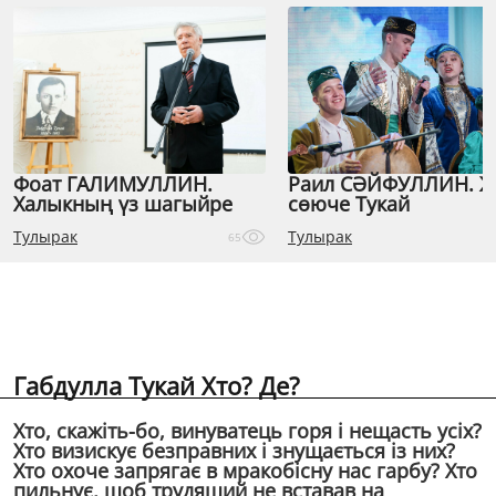
Фоат ГАЛИМУЛЛИН.
Раил СӘЙФУЛЛИН. 
Халыкның үз шагыйре
сөюче Тукай
Тулырак
Тулырак
65
Габдулла Тукай Хто? Де?
Хто, скажiть-бо, винуватець горя i нещасть усiх?
Хто визискує безправних i знущається iз них?
Хто охоче запрягає в мракобiсну нас гарбу? Хто
пильнує, щоб трудящий не вставав на