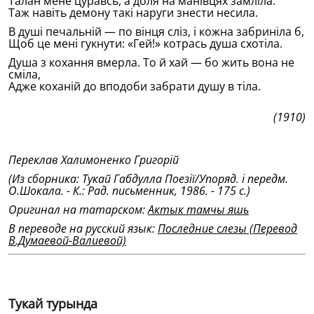
Талан мене цуравсь, а доля на манiвцях замлiла.
Таж навiть демону такi наруги знести несила.
В душi печальнiй — по вiнця слiз, i кожна забринiла б,
Щоб це менi гукнути: «Гей!» котрась душа схотiла.
Душа з кохання вмерла. То й хай — бо жить вона не
смiла,
Адже коханiй до вподоби забрати душу в тiла.
(1910)
Переклав Халимоненко Григорiй
(Из сборника: Тукай Габдулла Поезiï/Упоряд. i передм.
О.Шокала. - К.: Рад. письменник, 1986. - 175 с.)
Оригинал на татарском:
Актык тамчы яшь
В переводе на русский язык:
Последние слезы (Перевод
В.Думаевой-Валиевой)
Тукай турында