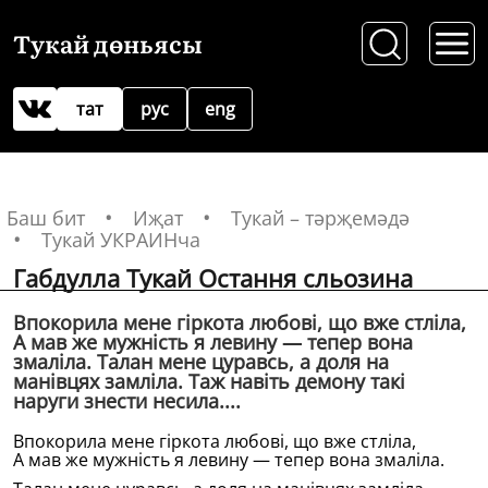
Тукай дөньясы
тат
рус
eng
Баш бит
Иҗат
Тукай – тәрҗемәдә
Тукай УКРАИНча
Габдулла Тукай Остання сльозина
Впокорила мене гiркота любовi, що вже стлiла,
А мав же мужнiсть я левину — тепер вона
змалiла. Талан мене цуравсь, а доля на
манiвцях замлiла. Таж навiть демону такi
наруги знести несила....
Впокорила мене гiркота любовi, що вже стлiла,
А мав же мужнiсть я левину — тепер вона змалiла.