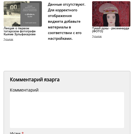
Данные отсутствуют.
Для корректного
отображения
виджета добавьте
материалы в
Лекция о первом
Тукай рухы - рәсемнәрдә
татарском фотографе
(ФОТО)
соответствии с его
Кыяме Зульфакарове
Тулырак
настройками.
Тулырак
Комментарий язарга
Комментарий
Исэм
*