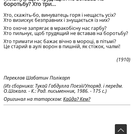
боротьбу? Хто три...
Хто, скажiть-бо, винуватець горя i нещасть усiх?
Хто визискує безправних i знущається iз них?
Хто охоче запрягає в мракобiсну нас гарбу?
Хто пильнує, щоб трудящий не вставав на боротьбу?
Хто тримати нас бажає вiчно в мороцi, в пiтьмi?
Це старий в аулi ворон в пишнiй, як стiжок, чалмi!
(1910)
Переклав Шабатин Полiкарп
(Из сборника: Тукай Габдулла Поезiï/Упоряд. i передм.
О.Шокала. - К.: Рад. письменник, 1986. - 175 с.)
Оригинал на татарском:
Кайда? Кем?