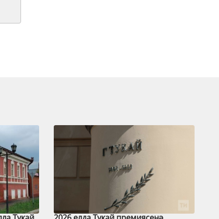
лла Тукай
2026 елда Тукай премиясенә