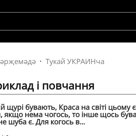
 тәрҗемәдә
Тукай УКРАИНча
риклад i повчання
iй щурi бувають, Краса на свiтi цьому є
, якщо нема чогось, то iнше щось буває
не шуба є. Для когось в...