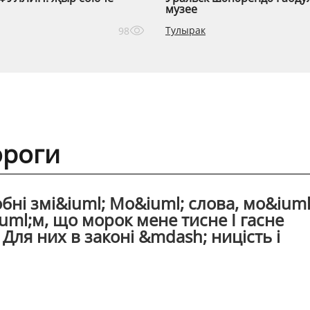
музее
Тулырак
98
ороги
бнi змi&iuml; Мо&iuml; слова, мо&iuml
iuml;м, що морок мене тисне I гасне
 Для них в законi &mdash; ницiсть i