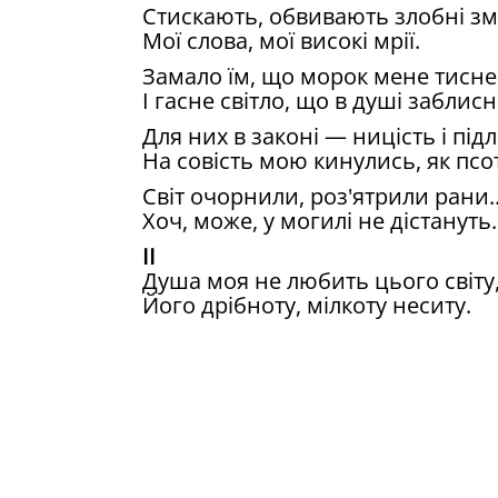
Стискають, обвивають злобнi змi
Моï слова, моï високi мрiï.
Замало ïм, що морок мене тисне
I гасне свiтло, що в душi заблисн
Для них в законi — ницiсть i пiдл
На совiсть мою кинулись, як псо
Свiт очорнили, роз'ятрили рани..
Хоч, може, у могилi не дiстануть.
II
Душа моя не любить цього свiту
Його дрiбноту, мiлкоту неситу.
З лицем ясним зустрiну бiди ниц
Болить душа... Для мене й це — 
Моя сирiтська доля — зла й нем
Та нацiя моя мене зростила.