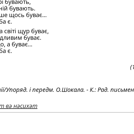
рi бувають,
 нiй бувають.
ше щось буває...
ба є.
свiтi щур буває,
идливим буває.
, а буває...
ба є.
(
ï/Упоряд. i передм. О.Шокала. - К.: Рад. письме
т вә нәсихәт