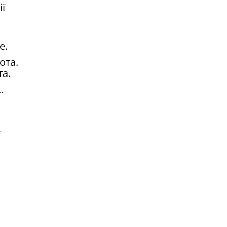
ï
е.
ота.
та.
.
,
i.
дрiбницi.
ила.
(