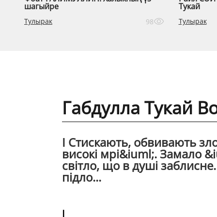
шагыйре
Тукай
Тулырак
Тулырак
98
Габдулла Тукай В
I Стискають, обвивають зло
високi мрi&iuml;. Замало &
свiтло, що в душi заблисне.
пiдло...
I