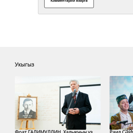
Комментарий язарга
Укыгыз
Фоат ГАЛИМУЛЛИН. Халыкның үз
Раил СӘЙ