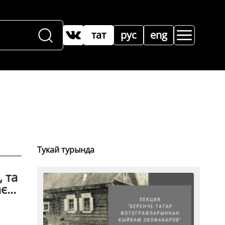
тат
рус
eng
Тукай турында
, та
...