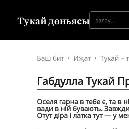
Тукай дөньясы
Баш бит
Иҗат
Тукай –
Габдулла Тукай П
Оселя гарна в тебе є, та в н
вади в нiй бувають. Завжди
Отут дiра i латка тут — у ме