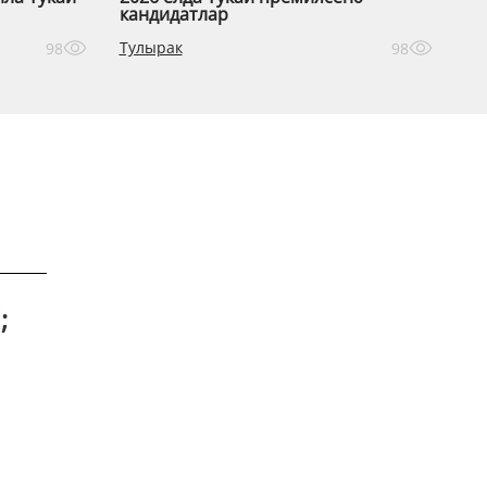
кандидатлар
Тулырак
98
98
;