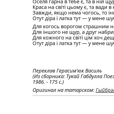
Оселя гарна в тебе є, та в нiй щу
Краса на свiтi цьому є, та вади в
Завжди, якщо нема чогось, то iн
Отут дiра i латка тут — у мене шу
Для когось ворогом страшним на 
Для iншого не щур, а друг набр
Для кожного на свiтi цiм хоч дещо
Отут дiра i латка тут — у мене шу
Переклав Герасим'юк Василь
(Из сборника: Тукай Габдулла Поезi
1986. - 175 с.)
Оригинал на татарском:
Гыйбрә