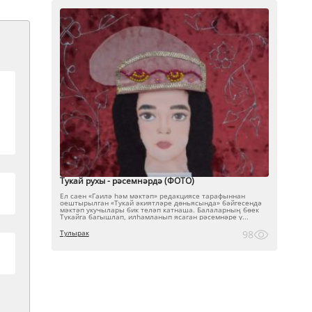
Тукай рухы - рәсемнәрдә (ФОТО)
Ел саен «Гаилә һәм мәктәп» редакциясе тарафыннан
оештырылган «Тукай әкиятләре дөньясында» бәйгесендә
мәктәп укучылары бик теләп катнаша. Балаларның бөек
Тукайга багышлап, илһамланып ясаган рәсемнәре ү...
Тулырак
98