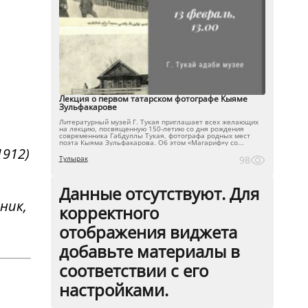
Лекция о первом татарском фотографе Кыяме
Зульфакарове
Литературный музей Г. Тукая приглашает всех желающих
на лекцию, посвященную 150-летию со дня рождения
современника Габдуллы Тукая, фотографа родных мест
поэта Кыяма Зульфакарова. Об этом «Магариф»у со...
1912)
Тулырак
98
Данные отсутствуют. Для
нник,
корректного
отображения виджета
добавьте материалы в
соответствии с его
настройками.