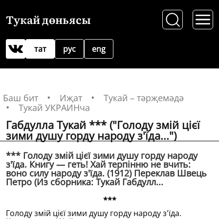
Тукай дөньясы
тат
рус
eng
Баш бит
Иҗат
Тукай – тәрҗемәдә
Тукай УКРАИНча
Габдулла Тукай *** ("Голоду змiй цiєï
зими душу горду народу з'ïда...")
*** Голоду змiй цiєï зими душу горду народу
з'ïда. Книгу — геть! Хай терпiнню не вчить:
воно силу народу з'ïда. (1912) Переклав Швець
Петро (Из сборника: Тукай Габдулл...
***
Голоду змiй цiєï зими душу горду народу з'ïда.