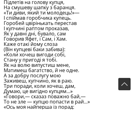
Пiдлетiв на голову купця,
На смушеву шапку з баранця.
«Ти диви, який ти молодець!»—
I спiймав горобчика купець.
Горобей цвiрiнькать перестав
I купчинi раптом проказав,
Як у давнi днi, бувало, сам
Говорив Яфет, i Сам, i Хам.
Каже отакi йому слоза
(Вiн купцевi баки забива):
«Коли хочеш вигоди собi,
Стану у пригодi я тобi.
Як на волю випустиш мене,
Матимеш багатство, й не одне.
А за добру послугу мою
Заживеш, купчино, як в раю.
Три поради, коли хочеш, дам,
Думаю, це вигiдно купцям...»
«Говори,— сказаз поважно бай,—
То не зле — купцю попасти в рай...»
«Ось моя найперша iз порад:
Що згубив — не вернеться назад.
Другу ти пораду пам'ятай:
Скрiзь посильне дiло вибирай.
Є порада третя, не нова:
Не звiряйся на чужi слова».