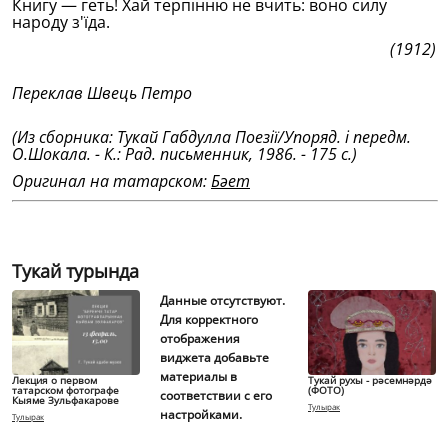
Книгу — геть! Хай терпiнню не вчить: воно силу
народу з'ïда.
(1912)
Переклав Швець Петро
(Из сборника: Тукай Габдулла Поезiï/Упоряд. i передм.
О.Шокала. - К.: Рад. письменник, 1986. - 175 с.)
Оригинал на татарском:
Бәет
Тукай турында
Данные отсутствуют.
Для корректного
отображения
виджета добавьте
материалы в
Лекция о первом
Тукай рухы - рәсемнәрдә
татарском фотографе
(ФОТО)
соответствии с его
Кыяме Зульфакарове
Тулырак
настройками.
Тулырак