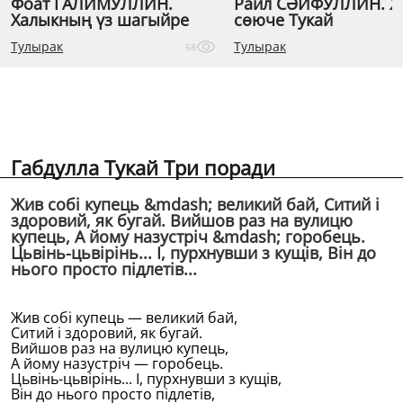
Фоат ГАЛИМУЛЛИН.
Раил СӘЙФУЛЛИН. 
Халыкның үз шагыйре
сөюче Тукай
Тулырак
Тулырак
68
Габдулла Тукай Три поради
Жив собi купець &mdash; великий бай, Ситий i
здоровий, як бугай. Вийшов раз на вулицю
купець, А йому назустрiч &mdash; горобець.
Цьвiнь-цьвiрiнь... I, пурхнувши з кущiв, Вiн до
нього просто пiдлетiв...
Жив собi купець — великий бай,
Ситий i здоровий, як бугай.
Вийшов раз на вулицю купець,
А йому назустрiч — горобець.
Цьвiнь-цьвiрiнь... I, пурхнувши з кущiв,
Вiн до нього просто пiдлетiв,