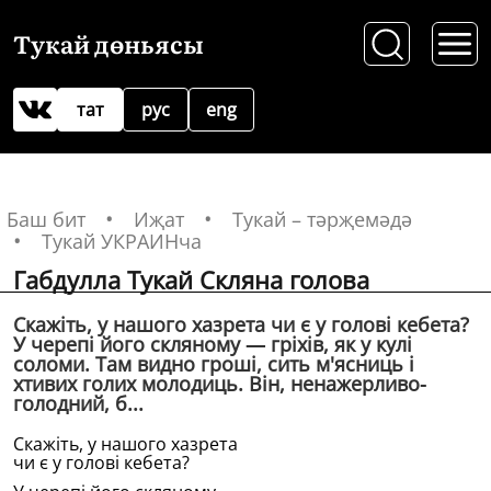
Тукай дөньясы
тат
рус
eng
Баш бит
Иҗат
Тукай – тәрҗемәдә
Тукай УКРАИНча
Габдулла Тукай Скляна голова
Скажiть, у нашого хазрета чи є у головi кебета?
У черепі його скляному — грiхiв, як у кулi
соломи. Там видно грошi, сить м'ясниць i
хтивих голих молодиць. Вiн, ненажерливо-
голодний, б...
Скажiть, у нашого хазрета
чи є у головi кебета?