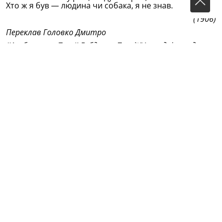
Хто ж я був — людина чи собака, я не знав.
(1906)
Переклав Головко Дмитро
(Из сборника: Тукай Габдулла Поезiï/Упоряд. i передм.
О.Шокала. - К.: Рад. письменник, 1986. - 175 с.)
Оригинал на татарском:
Мөридләр каберстанындан бер аваз
Перевод на русском:
Голос с кладбища мюридов (Пер.
Р.Морана)