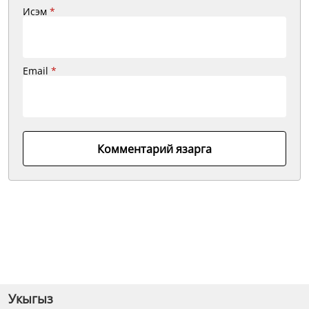
Исэм
*
Email
*
Комментарий язарга
Укыгыз