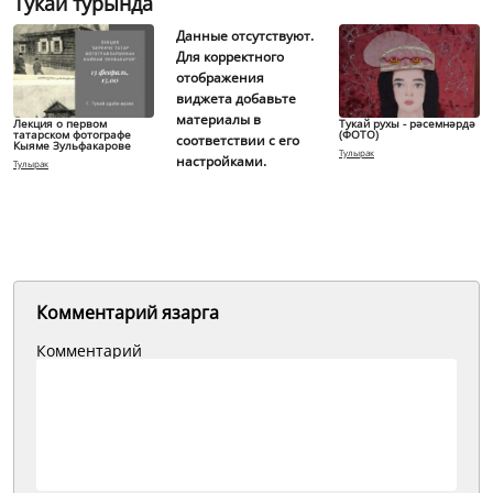
Тукай турында
Данные отсутствуют.
Для корректного
отображения
виджета добавьте
материалы в
Лекция о первом
Тукай рухы - рәсемнәрдә
татарском фотографе
(ФОТО)
соответствии с его
Кыяме Зульфакарове
Тулырак
настройками.
Тулырак
Комментарий язарга
Комментарий