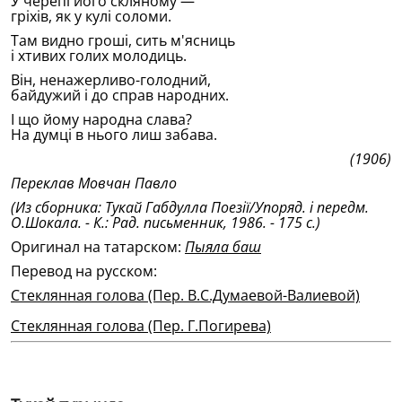
У черепі його скляному —
грiхiв, як у кулi соломи.
Там видно грошi, сить м'ясниць
i хтивих голих молодиць.
Вiн, ненажерливо-голодний,
байдужий i до справ народних.
I що йому народна слава?
На думцi в нього лиш забава.
(1906)
Переклав Мовчан Павло
(Из сборника: Тукай Габдулла Поезiï/Упоряд. i передм.
О.Шокала. - К.: Рад. письменник, 1986. - 175 с.)
Оригинал на татарском:
Пыяла баш
Перевод на русском:
Стеклянная голова (Пер. В.С.Думаевой-Валиевой)
Стеклянная голова (Пер. Г.Погирева)