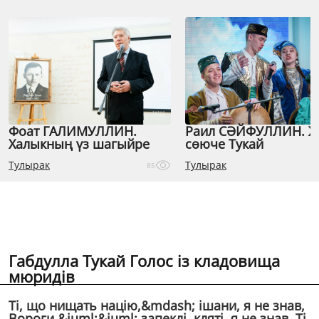
Фоат ГАЛИМУЛЛИН.
Раил СӘЙФУЛЛИН. 
Халыкның үз шагыйре
сөюче Тукай
Тулырак
Тулырак
85
Габдулла Тукай Голос iз кладовища
мюридiв
Тi, що нищать нацiю,&mdash; iшани, я не знав,
Вороги &iuml;&iuml; запеклi, клятi, я не знав. Тi,