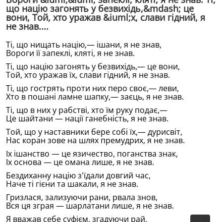
що нацiю загонять у безвихiдь,&mdash; це
вони, Той, хто уражав &iuml;х, слави гiдний, я
не знав....
Тi, що нищать нацiю,— iшани, я не знав,
Вороги ïï запеклi, клятi, я не знав.
Тi, що нацiю загонять у безвихiдь,— це вони,
Той, хто уражав ïх, слави гiдний, я не знав.
Тi, що гострять проти них перо своє,— леви,
Хто в пошанi ламне шапку,— заєць, я не знав.
Тi, що в них у рабствi, хто ïм руку подає,—
Це шайтани — нацiï ганебнiсть, я не знав.
Той, що у наставники бере собi ïх,— дурисвiт,
Нас коран зове на шлях премудрих, я не знав.
Iх iшанство — це язичество, поганства знак,
Iх основа — це омана лише, я не знав.
Бездиханну нацiю з'ïдали довгий час,
Наче тi гiєни та шакали, я не знав.
Гризлася, зализуючи рани, рвала знов,
Вся ця зграя — шарлатани лише, я не знав.
Я вважав себе суфiєм, згадуючи рай,