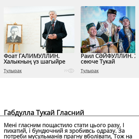
Фоат ГАЛИМУЛЛИН.
Раил СӘЙФУЛЛИН. 
Халыкның үз шагыйре
сөюче Тукай
Тулырак
Тулырак
77
Габдулла Тукай Гласний
Менi гласним пощастило стати цього разу, I
пихатий, i бундючний я зробивсь одразу. За
потреби мусульманiв прагну вболiвати, Тож на