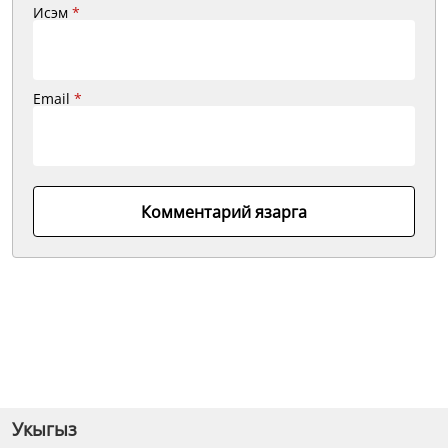
Исэм
*
Email
*
Комментарий язарга
Укыгыз