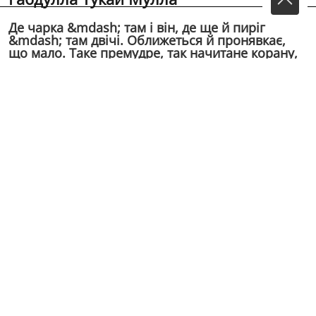
Де чарка &mdash; там i вiн, де ще й пирiг
&mdash; там двiчi. Оближеться й пронявкає,
що мало. Таке премудре, так начитане корану,
По очi, мов курдюк, налите салом. Не дай,
Aллах, слузi своєму на...
Де чарка — там i вiн, де ще й пирiг — там двiчi.
Оближеться й пронявкає, що мало.
Таке премудре, так начитане корану,
По очi, мов курдюк, налите салом.
Не дай, Aллах, слузi своєму нагло вмерти!
Одним би чортом в свiтi менше стало.
(1909)
Переклав Затуливiтер Володимир
(Из сборника: Тукай Габдулла Поезiï/Упоряд. i передм.
О.Шокала. - К.: Рад. письменник, 1986. - 175 с.)
Оригинал на татарском:
Муллалар