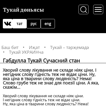
Тукай дөньясы
тат
рус
eng
Баш бит
Иҗат
Тукай – тәрҗемәдә
Тукай УКРАИНча
Габдулла Тукай Сучасний стан
Хворий слову лiкування не складе нiяк цiни. I
негiдник слову гiднiсть теж не вiдає цiни. Ну,
яка цiна в тварини слову людянiсть? Нема!
Слово грубе теж не знає для поезiï цiни. А яка,
скажiм...
Хворий слову лiкування не складе нiяк цiни.
I негiдник слову гiднiсть теж не вiдає цiни.
Ну, яка цiна в тварини слову людянiсть? Нема!