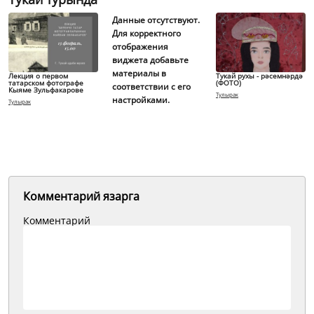
Данные отсутствуют.
Для корректного
отображения
виджета добавьте
материалы в
Лекция о первом
Тукай рухы - рәсемнәрдә
татарском фотографе
(ФОТО)
соответствии с его
Кыяме Зульфакарове
Тулырак
настройками.
Тулырак
Комментарий язарга
Комментарий