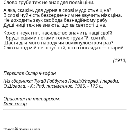
Слово грубе теж не знає для поезiï цiни.
А яка, скажiм, для дурня в словi мудрiсть є цiна?
В словi чуйнiсть безсердечним не звучить нiяк цiна.
Не доходить звук свобода безнадiйному рабу.
Душi ницi теж не знають, що єв святостi цiна.
Кожен неук гнiт, насильство значить нацiï своïй
I бруднющими ногами топче груди ïй, святiй.
Щастя для мого народу чи всмiхнулося хоч раз?
Слiв народ мiй не цiнує той, хто в поглядах — старий.
(1910)
Переклав Скляр Феофан
(Из сборника: Тукай Габдулла Поезiï/Упоряд. i передм.
О.Шокала. - К.: Рад. письменник, 1986. - 175 с.)
Оригинал на татарском:
Хале хазир
Тукай турында