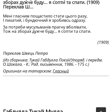
зборах дужче буду... я сопти та спати. (1909)
Переклав Ш...
Менi гласним пощастило стати цього разу,
I пихатий, i бундючний я зробивсь одразу.
За потреби мусульманiв прагну вболiвати,
Тож на зборах дужче буду... я сопти та спати.
(1909)
Переклав Швець Петро
(Из сборника: Тукай Габдулла Поезiï/Упоряд. i передм.
О.Шокала. - К.: Рад. письменник, 1986. - 175 с.)
Оригинал на татарском:
Гласный
Габдулла Тукай Мулла