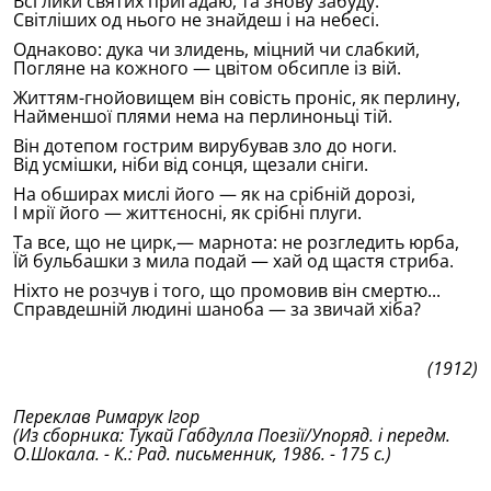
Всi лики святих пригадаю, та знову забуду:
Свiтлiших од нього не знайдеш i на небесi.
Однаково: дука чи злидень, мiцний чи слабкий,
Погляне на кожного — цвiтом обсипле iз вiй.
Життям-гнойовищем вiн совiсть пронiс, як перлину,
Найменшоï плями нема на перлиноньцi тiй.
Вiн дотепом гострим вирубував зло до ноги.
Вiд усмiшки, нiби вiд сонця, щезали снiги.
На обширах мислi його — як на срiбнiй дорозi,
I мрiï його — життєноснi, як срiбнi плуги.
Та все, що не цирк,— марнота: не розгледить юрба,
Ïй бульбашки з мила подай — хай од щастя стриба.
Нiхто не розчув i того, що промовив вiн смертю...
Справдешнiй людинi шаноба — за звичай хiба?
(1912)
Переклав Римарук Iгор
(Из сборника: Тукай Габдулла Поезiï/Упоряд. i передм.
О.Шокала. - К.: Рад. письменник, 1986. - 175 с.)