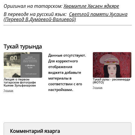
Оригинал на татарском:
Хөрмәтле Хөсәен ядкяре
В переводе на русский язык:
Светлой памяти Хусаина
(Перевод В.Думаевой-Валиевой)
Тукай турында
Данные отсутствуют.
Для корректного
отображения
виджета добавьте
материалы в
Лекция о первом
Тукай рухы - рәсемнәрдә
татарском фотографе
(ФОТО)
соответствии с его
Кыяме Зульфакарове
Тулырак
настройками.
Тулырак
Комментарий язарга