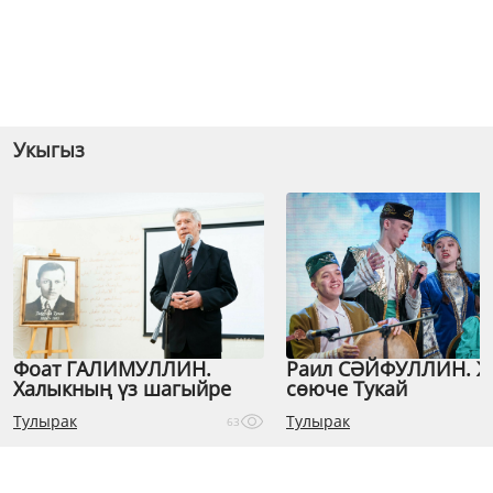
Укыгыз
Фоат ГАЛИМУЛЛИН.
Раил СӘЙФУЛЛИН. 
Халыкның үз шагыйре
сөюче Тукай
Тулырак
Тулырак
63