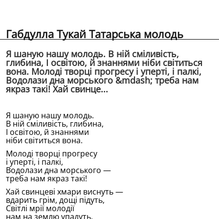
Габдулла Тукай Татарська молодь
Я шаную нашу молодь. В нiй смiливiсть,
глибина, I освiтою, й знаннями нiби свiтиться
вона. Молодi творцi прогресу i упертi, i палкi,
Водолази дна морського &mdash; треба нам
якраз такi! Хай свинце...
Я шаную нашу молодь.
В нiй смiливiсть, глибина,
I освiтою, й знаннями
нiби свiтиться вона.
Молодi творцi прогресу
i упертi, i палкi,
Водолази дна морського —
треба нам якраз такi!
Хай свинцевi хмари виснуть —
вдарить грiм, дощi пiдуть,
Свiтлi мрiï молодiï
нам на землю упадуть.