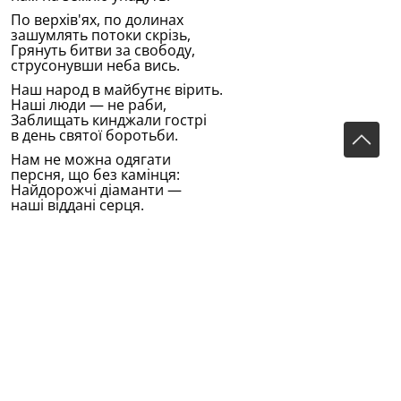
По верхiв'ях, по долинах
зашумлять потоки скрiзь,
Грянуть битви за свободу,
струсонувши неба вись.
Наш народ в майбутнє вiрить.
Нашi люди — не раби,
Заблищать кинджали гострi
в день святоï боротьби.
Нам не можна одягати
персня, що без камiнця:
Найдорожчi дiаманти —
нашi вiдданi серця.
(1912)
Переклав Клименко Леся
(Из сборника: Тукай Габдулла Поезiï/Упоряд. i передм.
О.Шокала. - К.: Рад. письменник, 1986. - 175 с.)
Оригинал на татарском:
Татар яшьләре
В переводе на русский язык:
Татарская молодёжь
(Перевод В.Думаевой-Валиевой)