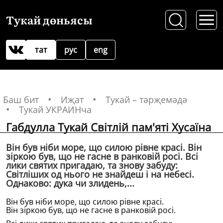
Тукай дөньясы
тат
рус
eng
Баш бит
Иҗат
Тукай – тәрҗемәдә
Тукай УКРАИНча
Габдулла Тукай Свiтлiй пам'ятi Хусаïна
Вiн був нiби море, що силою рiвне красi. Вiн
зiркою був, що не гасне в ранковiй росi. Всi
лики святих пригадаю, та знову забуду:
Свiтлiших од нього не знайдеш i на небесi.
Однаково: дука чи злидень,...
Вiн був нiби море, що силою рiвне красi.
Вiн зiркою був, що не гасне в ранковiй росi.