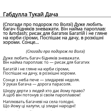
Габдулла Тукай Дача
(Спогади про подорож по Волзi) Дуже любить
багач бідняків зневажати. Він найма пароплав:
то &mdash; рисак для багатих Багатій і не гляне
на юрби сіроми, Поспішає на дачу, в розкішні
хороми. Сонце...
(Спогади про подорож по Волзi)
Дуже любить багач бідняків зневажати.
Він найма пароплав: то — рисак для багатих
Багатій і не гляне на юрби сіроми,
Поспішає на дачу, в розкішні хороми.
Сонце з неба пече — злидареві недоля.
У руках багача — дорога парасоля.
Шкуру дерти з людей хто дає йому право?
А щоб він потонув зі своїм пароплавом!
Наплювать багачеві на села голодні.
Що йому ці халупи, ці злидні народні!