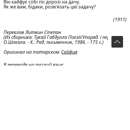
Він кайфує собі по дорозі на дачу.
Як же вам, бідаки, розв'язать цю задачу?
(1911)
Переклав Литвин Степан
(Из сборника: Тукай Габдулла Поезiï/Упоряд. i передм.
О.Шокала. - К.: Рад. письменник, 1986. - 175 с.)
Оригинал на татарском:
Сайфия
В переводе на русский язык:
Дача (Перевод В.Думаевой-Валиевой)
Дача (Перевод М.Тузова)