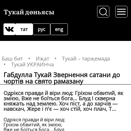
Тукай дөньясы
тат
рус
eng
Баш бит
Иҗат
Тукай – тәрҗемәдә
Тукай УКРАИНча
Габдулла Тукай Звернення сатани до
чортiв на свято рамазану
Одрiкся правди й вiри люд: Грiхом обвитий, як
змiєю, Вже не боïться бога... Блуд I скверна
княжать над землею. Хоч пiст, а до харчiв —
навскач, Жере i п'є — хоч стiй, хоч плач, Т...
Одрiкся правди й вiри люд:
Грiхом обвитий, як змiєю,
Вже не боïться бога... Блуд