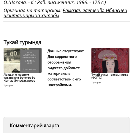
О.Шокала. - К.: Рад. письменник, 1986. - 175 с.)
Оригинал на татарском:
Рамазан гаетендә Иблиснең
шәйтаннарына хитабы
Тукай турында
Данные отсутствуют.
Для корректного
отображения
виджета добавьте
материалы в
Лекция о первом
Тукай рухы - рәсемнәрдә
татарском фотографе
(ФОТО)
соответствии с его
Кыяме Зульфакарове
Тулырак
настройками.
Тулырак
Комментарий язарга