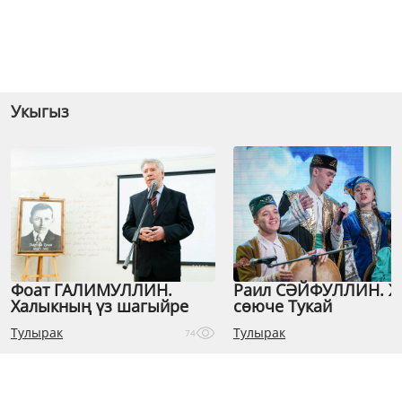
Укыгыз
Фоат ГАЛИМУЛЛИН.
Раил СӘЙФУЛЛИН. 
Халыкның үз шагыйре
сөюче Тукай
Тулырак
Тулырак
74