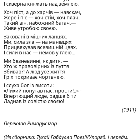
I скверна княжать над землею.
Хоч пiст, а до харчiв — навскач,
Жере i п'є — хоч стiй, хоч плач,
Такий вiн, набожний багач,—
Живе утробою своєю.
Закованi в мiцних ланцях,
Ми, сила зла,— на манiвцях:
Прицвяхував всевишнiй цвях,
I сили в нас — немов у глею...
Ми безневиннi, як дитя, —
Хто ж правовiрних iз пуття
Збивав?! А люд усе життя
Грiх покриває чортвнею.
I слуха бог iз висоти:
«Лихий попутав нас, прости!..» -
Впертющий люде, радше б ти
Ладнав iз совiстю своєю!
(1911)
Переклав Римарук Iгор
(Из сборника: Тукай Габдулла Поезiï/Упоряд. i передм.