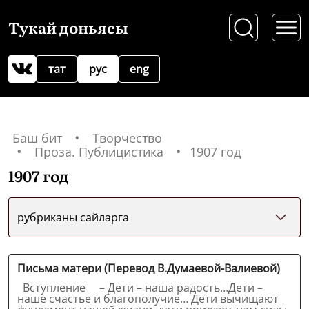
Тукай доньясы
тат
рус
eng
Баш бит
Творчество
Проза. Публицистика
1907 год
1907 год
рубриканы сайларга
Письма матери (Перевод В.Думаевой-Валиевой)
Вступление – Дети – наша радость…Дети –
наше счастье и благополучие… Дети вычищают