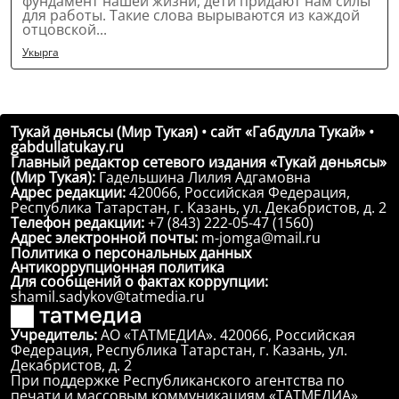
фундамент нашей жизни, дети придают нам силы
для работы. Такие слова вырываются из каждой
отцовской...
Укырга
Тукай дөньясы (Мир Тукая) • сайт «Габдулла Тукай» •
gabdullatukay.ru
Главный редактор сетевого издания «Тукай дөньясы»
(Мир Тукая):
Гадельшина Лилия Адгамовна
Адрес редакции:
420066, Российская Федерация,
Республика Татарстан, г. Казань, ул. Декабристов, д. 2
Телефон редакции:
+7 (843) 222-05-47 (1560)
Адрес электронной почты:
m-jomga@mail.ru
Политика о персональных данных
Антикоррупционная политика
Для сообщений о фактах коррупции:
shamil.sadykov@tatmedia.ru
Учредитель:
АО «ТАТМЕДИА». 420066, Российская
Федерация, Республика Татарстан, г. Казань, ул.
Декабристов, д. 2
При поддержке Республиканского агентства по
печати и массовым коммуникациям «ТАТМЕДИА»