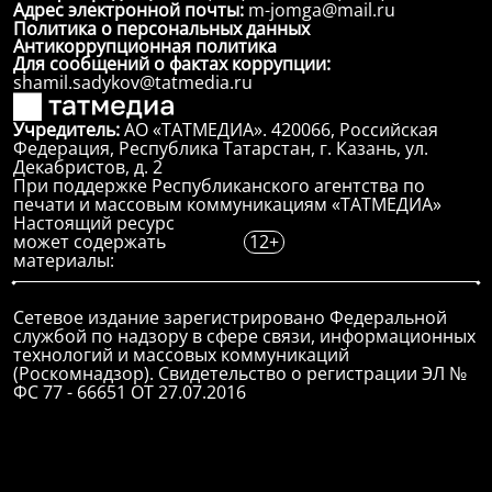
Адрес электронной почты:
m-jomga@mail.ru
Политика о персональных данных
Антикоррупционная политика
Для сообщений о фактах коррупции:
shamil.sadykov@tatmedia.ru
Учредитель:
АО «ТАТМЕДИА». 420066, Российская
Федерация, Республика Татарстан, г. Казань, ул.
Декабристов, д. 2
При поддержке Республиканского агентства по
печати и массовым коммуникациям «ТАТМЕДИА»
Настоящий ресурс
может содержать
12+
материалы:
Сетевое издание зарегистрировано Федеральной
службой по надзору в сфере связи, информационных
технологий и массовых коммуникаций
(Роскомнадзор). Свидетельство о регистрации ЭЛ №
ФС 77 - 66651 ОТ 27.07.2016