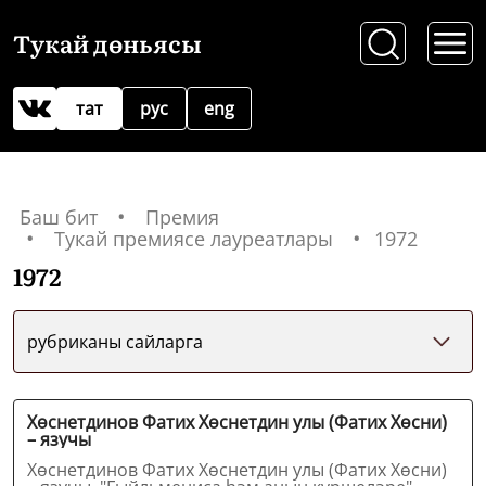
Тукай дөньясы
тат
рус
eng
Баш бит
Премия
Тукай премиясе лауреатлары
1972
1972
рубриканы сайларга
Хөснетдинов Фатих Хөснетдин улы (Фатих Хөсни)
– язучы
Хөснетдинов Фатих Хөснетдин улы (Фатих Хөсни)