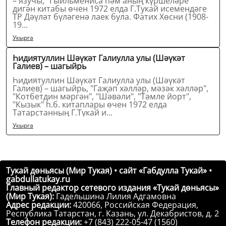
– язучы, "Гыйльмениса һәм аның күршеләре"
дигән китабы өчен 1972 елда Г.Тукай исемендәге
ТР Дәүләт бүләгенә лаек була. Фатих Хөсни (1908-
19...
Укырга
Һидиятуллин Шәүкәт Галиулла улы (Шәүкәт
Галиев) – шагыйрь
Һидиятуллин Шәүкәт Галиулла улы (Шәүкәт
Галиев) – шагыйрь, "Гаҗәп хәлләр, мәзәк хәлләр",
"Котбетдин мәргән", "Шәвәли", "Тәмле йорт",
"Кызык" һ.б. китаплары өчен 1972 елда
Татарстанның Г.Тукай и...
Укырга
Тукай дөньясы (Мир Тукая) • сайт «Габдулла Тукай» •
gabdullatukay.ru
Главный редактор сетевого издания «Тукай дөньясы»
(Мир Тукая):
Гадельшина Лилия Адгамовна
Адрес редакции:
420066, Российская Федерация,
Республика Татарстан, г. Казань, ул. Декабристов, д. 2
Телефон редакции:
+7 (843) 222-05-47 (1560)