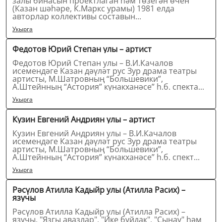
залы бинасын проектлаган һәм төзегән өчен
(Казан шәһәре, К.Маркс урамы) 1981 елда
авторлар коллективы составын...
Укырга
Федотов Юрий Степан улы – артист
Федотов Юрий Степан улы – В.И.Качалов
исемендәге Казан дәүләт рус Зур драма театры
артисты, М.Шатровның “Большевики”,
А.Штейнның “Астория” кунакханәсе” һ.б. спекта...
Укырга
Кузин Евгений Андриян улы – артист
Кузин Евгений Андриян улы – В.И.Качалов
исемендәге Казан дәүләт рус Зур драма театры
артисты, М.Шатровның “Большевики”,
А.Штейнның “Астория” кунакханәсе” һ.б. спект...
Укырга
Рәсүлов Атилла Кадыйр улы (Атилла Расих) –
язучы
Рәсүлов Атилла Кадыйр улы (Атилла Расих) –
язучы, "Язгы авазлар", "Ике буйдак", "Сынау" һәм