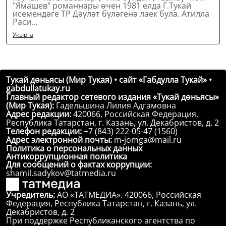
"Ямашев" романнары өчен 1981 елда Г.Тукай
исемендәге ТР Дәүләт бүләгенә лаек була. Атилла
Раси...
Укырга
Тукай дөньясы (Мир Тукая) • сайт «Габдулла Тукай» •
gabdullatukay.ru
Главный редактор сетевого издания «Тукай дөньясы»
(Мир Тукая):
Гадельшина Лилия Адгамовна
Адрес редакции:
420066, Российская Федерация,
Республика Татарстан, г. Казань, ул. Декабристов, д. 2
Телефон редакции:
+7 (843) 222-05-47 (1560)
Адрес электронной почты:
m-jomga@mail.ru
Политика о персональных данных
Антикоррупционная политика
Для сообщений о фактах коррупции:
shamil.sadykov@tatmedia.ru
Учредитель:
АО «ТАТМЕДИА». 420066, Российская
Федерация, Республика Татарстан, г. Казань, ул.
Декабристов, д. 2
При поддержке Республиканского агентства по