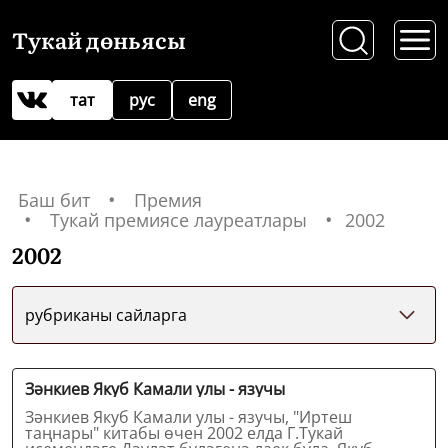
Тукай дөньясы
тат
рус
eng
Баш бит
Премия
Тукай премиясе лауреатлары
2002
2002
рубриканы сайларга
Зәнкиев Якуб Камали улы - язучы
Зәнкиев Якуб Камали улы - язучы, "Иртеш
таңнары" китабы өчен 2002 елда Г.Тукай