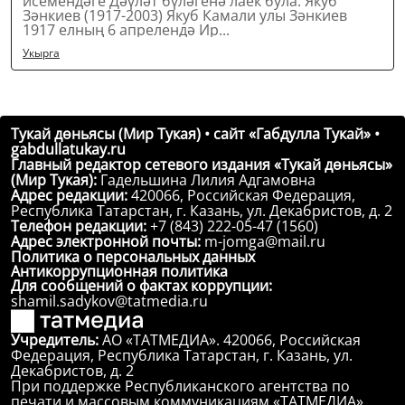
исемендәге Дәүләт бүләгенә лаек була. Якуб
Зәнкиев (1917-2003) Якуб Камали улы Зәнкиев
1917 елның 6 апрелендә Ир...
Укырга
Тукай дөньясы (Мир Тукая) • сайт «Габдулла Тукай» •
gabdullatukay.ru
Главный редактор сетевого издания «Тукай дөньясы»
(Мир Тукая):
Гадельшина Лилия Адгамовна
Адрес редакции:
420066, Российская Федерация,
Республика Татарстан, г. Казань, ул. Декабристов, д. 2
Телефон редакции:
+7 (843) 222-05-47 (1560)
Адрес электронной почты:
m-jomga@mail.ru
Политика о персональных данных
Антикоррупционная политика
Для сообщений о фактах коррупции:
shamil.sadykov@tatmedia.ru
Учредитель:
АО «ТАТМЕДИА». 420066, Российская
Федерация, Республика Татарстан, г. Казань, ул.
Декабристов, д. 2
При поддержке Республиканского агентства по
печати и массовым коммуникациям «ТАТМЕДИА»