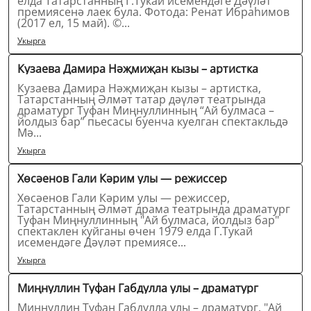
елда Татарстанның Г.Тукай исемендәге Дәүләт
премиясенә лаек була. Фотода: Ренат Ибраһимов
(2017 ел, 15 май). ©...
Укырга
Кузаева Дамира Нәҗмиҗан кызы – артистка
Кузаева Дамира Нәҗмиҗан кызы – артистка,
Татарстанның Әлмәт татар дәүләт театрында
драматург Туфан Миңнуллинның “Ай булмаса –
йолдыз бар” пьесасы буенча куелган спектакльдә
Мә...
Укырга
Хөсәенов Гали Кәрим улы — режиссер
Хөсәенов Гали Кәрим улы — режиссер,
Татарстанның Әлмәт драма театрында драматург
Туфан Миңнуллинның "Ай булмаса, йолдыз бар"
спектаклен куйганы өчен 1979 елда Г.Тукай
исемендәге Дәүләт премиясе...
Укырга
Миңнуллин Туфан Габдулла улы – драматург
Миңнуллин Туфан Габдулла улы – драматург, "Ай