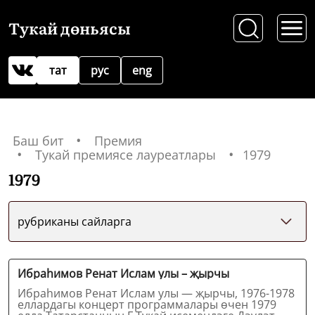
Тукай дөньясы
тат
рус
eng
Баш бит
Премия
Тукай премиясе лауреатлары
1979
1979
рубриканы сайларга
Ибраһимов Ренат Ислам улы – җырчы
Ибраһимов Ренат Ислам улы — җырчы, 1976-1978
еллардагы концерт программалары өчен 1979