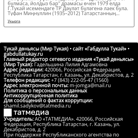
булмаса, йолдыз бар" драмасы өчен 1979 елда
Г.Тукай исемендәге ТР Дәүләт бүләгенә лаек була.
Туфан Миңнуллин (1935–2012) Татарстанның...
Укырга
Тукай дөньясы (Мир Тукая) • сайт «Габдулла Тукай» •
gabdullatukay.ru
Главный редактор сетевого издания «Тукай дөньясы»
(Мир Тукая):
Гадельшина Лилия Адгамовна
Адрес редакции:
420066, Российская Федерация,
Республика Татарстан, г. Казань, ул. Декабристов, д. 2
Телефон редакции:
+7 (843) 222-05-47 (1560)
Адрес электронной почты:
m-jomga@mail.ru
Политика о персональных данных
Антикоррупционная политика
Для сообщений о фактах коррупции:
shamil.sadykov@tatmedia.ru
Учредитель:
АО «ТАТМЕДИА». 420066, Российская
Федерация, Республика Татарстан, г. Казань, ул.
Декабристов, д. 2
При поддержке Республиканского агентства по