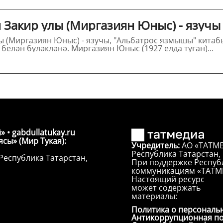
Закир улы (Миргазиян Юныс) - язучы
 (Миргазиян Юныс) - язучы, "Альбатрос язмышы" китабы
исемендәге Дәүләт премиясе белән бүләкләнә. Миргазиян Юныс (1927 елда туган)...
» • gabdullatukay.ru
сы» (Мир Тукая):
Учредитель:
АО «ТАТМЕ
Республика Татарстан, г
Республика Татарстан,
При поддержке Республ
коммуникациям «ТАТМ
Настоящий ресурс
может содержать
материалы:
Политика о персональ
Антикоррупционная п