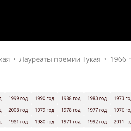
кая
Лауреаты премии Тукая
1966 
д
1999 год
1990 год
1988 год
1983 год
1973 го
д
2008 год
1979 год
1978 год
1977 год
1976 го
д
1981 год
1980 год
1971 год
1992 год
2011 го