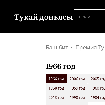
Тукай доньясы
Баш бит
Премия Ту
1966 год
1966 год
2006 год
2005 го
1958 год
1959 год
1960 го
2013 год
1998 год
1984 го