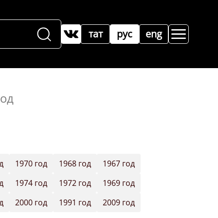
тат
рус
eng
год
д
1970 год
1968 год
1967 год
д
1974 год
1972 год
1969 год
д
2000 год
1991 год
2009 год