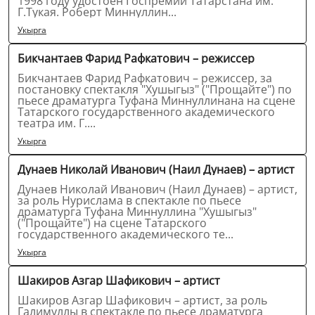
1998 году удостоен Госпремии Татарстана им.
Г.Тукая. Роберт Миннуллин...
Укырга
Бикчантаев Фарид Рафкатович – режиссер
Бикчантаев Фарид Рафкатович – режиссер, за
постановку спектакля "Хушыгыз" ("Прощайте") по
пьесе драматурга Туфана Миннуллинана на сцене
Татарского государственного академического
театра им. Г....
Укырга
Дунаев Николай Иванович (Наил Дунаев) – артист
Дунаев Николай Иванович (Наил Дунаев) – артист,
за роль Нурислама в спектакле по пьесе
драматурга Туфана Миннуллина "Хушыгыз"
("Прощайте") на сцене Татарского
государственного академического те...
Укырга
Шакиров Азгар Шафикович – артист
Шакиров Азгар Шафикович – артист, за роль
Галимуллы в спектакле по пьесе драматурга