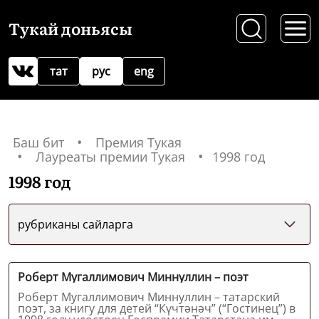
Тукай доньясы
тат
рус
eng
Баш бит
Премия Тукая
Лауреаты премии Тукая
1998 год
1998 год
рубриканы сайларга
Роберт Мугаллимович Миннуллин – поэт
Роберт Мугаллимович Миннуллин – татарский
поэт, за книгу для детей “Күчтәнәч” (“Гостинец”) в