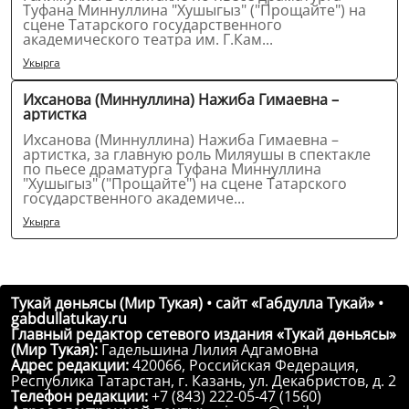
Туфана Миннуллина "Хушыгыз" ("Прощайте") на
сцене Татарского государственного
академического театра им. Г.Кам...
Укырга
Ихсанова (Миннуллина) Нажиба Гимаевна –
артистка
Ихсанова (Миннуллина) Нажиба Гимаевна –
артистка, за главную роль Миляушы в спектакле
по пьесе драматурга Туфана Миннуллина
"Хушыгыз" ("Прощайте") на сцене Татарского
государственного академиче...
Укырга
Тукай дөньясы (Мир Тукая) • сайт «Габдулла Тукай» •
gabdullatukay.ru
Главный редактор сетевого издания «Тукай дөньясы»
(Мир Тукая):
Гадельшина Лилия Адгамовна
Адрес редакции:
420066, Российская Федерация,
Республика Татарстан, г. Казань, ул. Декабристов, д. 2
Телефон редакции:
+7 (843) 222-05-47 (1560)