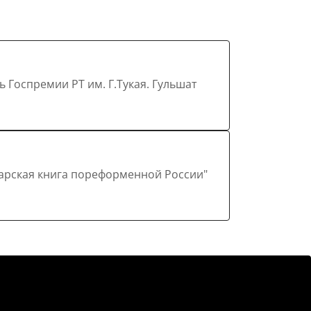
ремии РТ им. Г.Тукая. Гульшат
атарская книга пореформенной России"