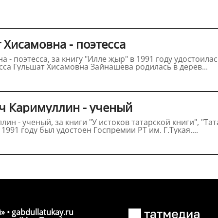
 Хисамовна - поэтесса
поэтесса, за книгу "Илле җыр" в 1991 году удостоилась Госп
а (1928-2005) Поэтесса Гульшат Хисамовна Зайнашева родилась в дерев...
ч Каримуллин - ученый
ин - ученый, за книги "У истоков татарской книги", "Т
в 1991 году был удостоен Госпремии РТ им. Г.Тукая....
» • gabdullatukay.ru