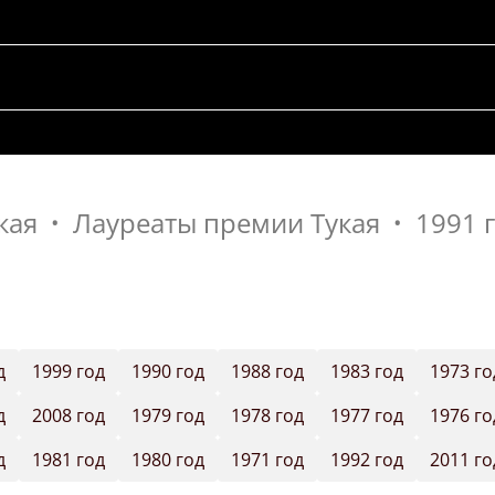
кая
Лауреаты премии Тукая
1991 
д
1999 год
1990 год
1988 год
1983 год
1973 го
д
2008 год
1979 год
1978 год
1977 год
1976 го
д
1981 год
1980 год
1971 год
1992 год
2011 го