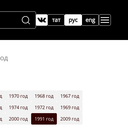
тат
рус
eng
год
д
1970 год
1968 год
1967 год
д
1974 год
1972 год
1969 год
д
2000 год
1991 год
2009 год