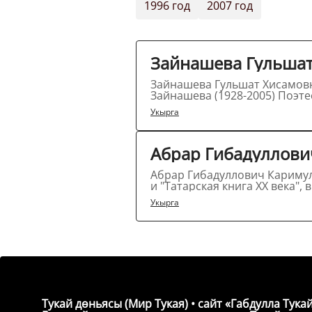
1996 год
2007 год
Зайнашева Гульшат
Зайнашева Гульшат Хисамовна - 
Зайнашев
Укырга
Абрар Гибадуллови
Абрар Гибадуллович Каримулл
и "Татарская книга XX века", 
Укырга
Тукай дөньясы (Мир Тукая) • сайт «Габдулла Тукай