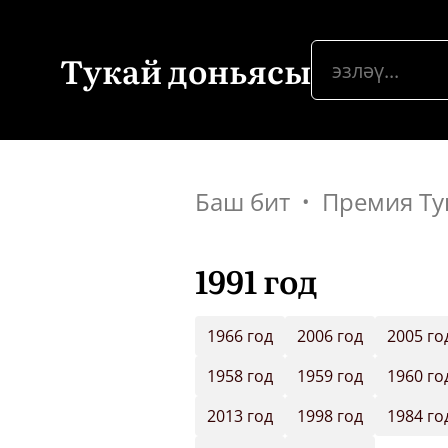
Тукай доньясы
Баш бит
Премия Ту
1991 год
1966 год
2006 год
2005 го
1958 год
1959 год
1960 го
2013 год
1998 год
1984 го