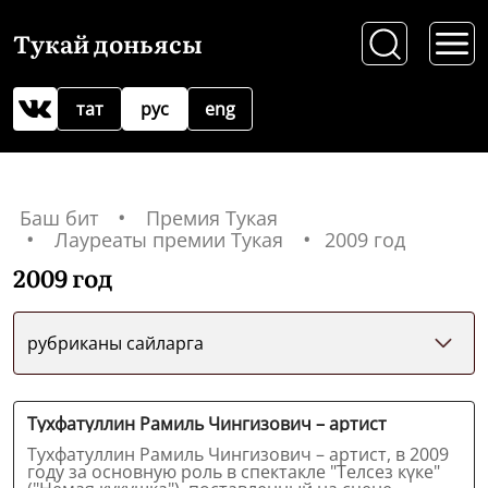
Тукай доньясы
тат
рус
eng
Баш бит
Премия Тукая
Лауреаты премии Тукая
2009 год
2009 год
рубриканы сайларга
Тухфатуллин Рамиль Чингизович – артист
Тухфатуллин Рамиль Чингизович – артист, в 2009
году за основную роль в спектакле "Телсез күке"