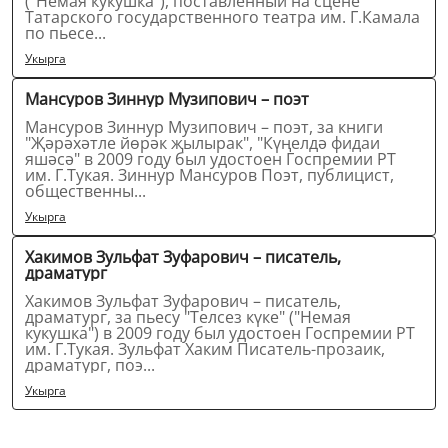
("Немая кукушка"), поставленный на сцене
Татарского государственного театра им. Г.Камала
по пьесе...
Укырга
Мансуров Зиннур Музипович – поэт
Мансуров Зиннур Музипович – поэт, за книги
"Җәрәхәтле йөрәк җылырак", "Күңелдә фидаи
яшәсә" в 2009 году был удостоен Госпремии РТ
им. Г.Тукая. Зиннур Мансуров Поэт, публицист,
общественны...
Укырга
Хакимов Зульфат Зуфарович – писатель,
драматург
Хакимов Зульфат Зуфарович – писатель,
драматург, за пьесу "Телсез күке" ("Немая
кукушка") в 2009 году был удостоен Госпремии РТ
им. Г.Тукая. Зульфат Хаким Писатель-прозаик,
драматург, поэ...
Укырга