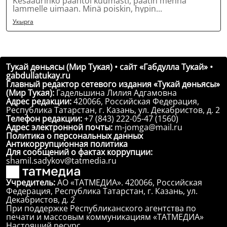
Kesäaurinko paahtoi kuumasti, päätin mennä
lammelle uimaan. Minä poiskin, hypin...
Укырга
Тукай дөньясы (Мир Тукая) • сайт «Габдулла Тукай» •
gabdullatukay.ru
Главный редактор сетевого издания «Тукай дөньясы»
(Мир Тукая):
Гадельшина Лилия Адгамовна
Адрес редакции:
420066, Российская Федерация,
Республика Татарстан, г. Казань, ул. Декабристов, д. 2
Телефон редакции:
+7 (843) 222-05-47 (1560)
Адрес электронной почты:
m-jomga@mail.ru
Политика о персональных данных
Антикоррупционная политика
Для сообщений о фактах коррупции:
shamil.sadykov@tatmedia.ru
Учредитель:
АО «ТАТМЕДИА». 420066, Российская
Федерация, Республика Татарстан, г. Казань, ул.
Декабристов, д. 2
При поддержке Республиканского агентства по
печати и массовым коммуникациям «ТАТМЕДИА»
Настоящий ресурс