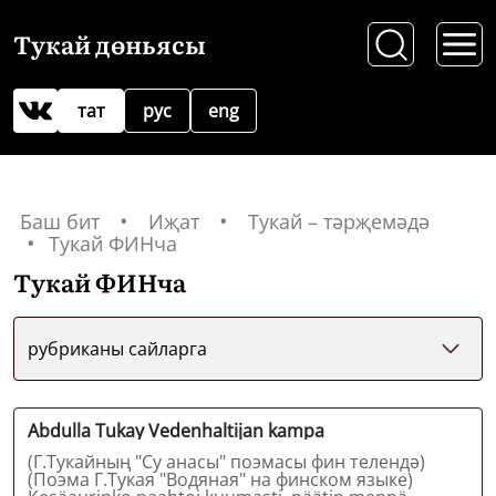
Тукай дөньясы
тат
рус
eng
Баш бит
Иҗат
Тукай – тәрҗемәдә
Тукай ФИНча
Тукай ФИНча
рубриканы сайларга
Abdulla Tukay Vedenhaltijan kampa
(Г.Тукайның "Су анасы" поэмасы фин телендә)
(Поэма Г.Тукая "Водяная" на финском языке)