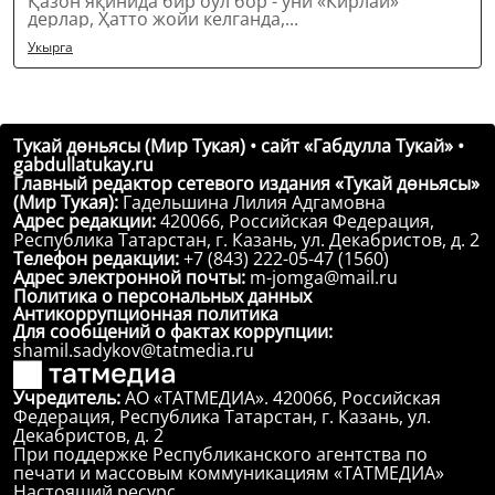
Қазон яқинида бир оул бор - уни «Кирлай»
дерлар, Ҳатто жойи келганда,...
Укырга
Тукай дөньясы (Мир Тукая) • сайт «Габдулла Тукай» •
gabdullatukay.ru
Главный редактор сетевого издания «Тукай дөньясы»
(Мир Тукая):
Гадельшина Лилия Адгамовна
Адрес редакции:
420066, Российская Федерация,
Республика Татарстан, г. Казань, ул. Декабристов, д. 2
Телефон редакции:
+7 (843) 222-05-47 (1560)
Адрес электронной почты:
m-jomga@mail.ru
Политика о персональных данных
Антикоррупционная политика
Для сообщений о фактах коррупции:
shamil.sadykov@tatmedia.ru
Учредитель:
АО «ТАТМЕДИА». 420066, Российская
Федерация, Республика Татарстан, г. Казань, ул.
Декабристов, д. 2
При поддержке Республиканского агентства по
печати и массовым коммуникациям «ТАТМЕДИА»
Настоящий ресурс