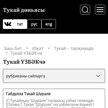
Тукай дөньясы
тат
рус
eng
Баш бит
Иҗат
Тукай – тәрҗемәдә
Тукай ҮЗБӘКчә
Тукай ҮЗБӘКчә
рубриканы сайларга
Габдулла Тукай Шурале
(Г.Тукайның "Шүрәле" поэмасы үзбәк телендә)
(Поэма Г.Тукая "Шурале" на узбекском языке) I